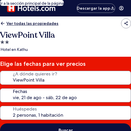
Ir a la sección principal de la página
Descargar la app
Ver todas las propiedades
ViewPoint Villa
Propiedad
de
Hotel en Kathu
2.0
estrellas
Elige las fechas para ver precios
¿A dónde quieres ir?
Fechas
Huéspedes
Buscar