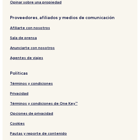
l
V
o
t
C
t
i
e
p
Opinar sobre una propiedad
f
2
r
h
&
d
a
V
0
t
i
S
e
Proveedores, afiliados y medios de comunicación
i
3
n
p
n
e
o
a
c
Afiliarte con nosotros
w
c
P
e
s
o
h
C
Sala de prensa
v
l
u
o
1
l
k
n
Anunciarte con nosotros
4
e
e
d
Agentes de viajes
5
c
t
o
t
m
i
i
Políticas
o
n
n
i
Términos y condiciones
u
m
Privacidad
Términos y condiciones de One Key™
Opciones de privacidad
Cookies
Pautas y reporte de contenido