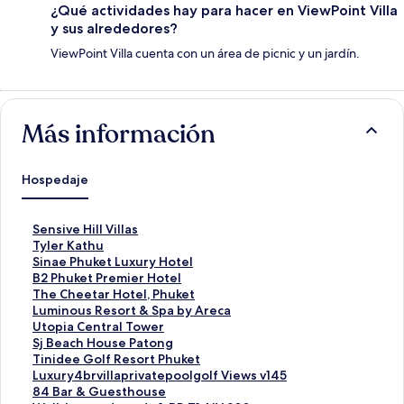
¿Qué actividades hay para hacer en ViewPoint Villa
y sus alrededores?
ViewPoint Villa cuenta con un área de picnic y un jardín.
Más información
Hospedaje
E
Sensive Hill Villas
n
E
Tyler Kathu
l
n
E
Sinae Phuket Luxury Hotel
a
l
n
E
B2 Phuket Premier Hotel
c
a
l
n
E
The Cheetar Hotel, Phuket
e
c
a
l
n
E
Luminous Resort & Spa by Areca
p
e
c
a
l
n
E
Utopia Central Tower
a
p
e
c
a
l
n
E
Sj Beach House Patong
r
a
p
e
c
a
l
n
E
Tinidee Golf Resort Phuket
a
r
a
p
e
c
a
l
n
E
Luxury4brvillaprivatepoolgolf Views v145
a
a
r
a
p
e
c
a
l
n
E
84 Bar & Guesthouse