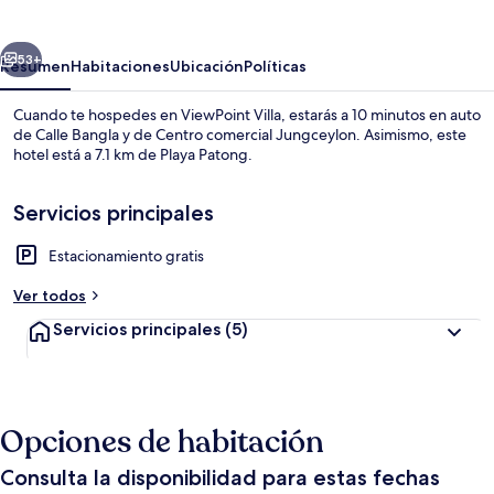
erior
Siguiente
53+
Resumen
Habitaciones
Ubicación
Políticas
Cuando te hospedes en ViewPoint Villa, estarás a 10 minutos en auto
de Calle Bangla y de Centro comercial Jungceylon. Asimismo, este
hotel está a 7.1 km de Playa Patong.
Servicios principales
Estacionamiento gratis
Ver todos
Interior
Servicios principales
(5)
Opciones de habitación
Consulta la disponibilidad para estas fechas