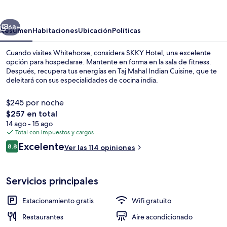
erior
Siguiente
68+
Resumen
Habitaciones
Ubicación
Políticas
Cuando visites Whitehorse, considera SKKY Hotel, una excelente
opción para hospedarse. Mantente en forma en la sala de fitness.
Después, recupera tus energías en Taj Mahal Indian Cuisine, que te
deleitará con sus especialidades de cocina india.
$245 por noche
El
$257 en total
precio
14 ago - 15 ago
total
Total con impuestos y cargos
Recepción
es
Opiniones
Excelente
8.8
Ver las 114 opiniones
de
8.8 de 10,
$257
Servicios principales
Estacionamiento gratis
Wifi gratuito
Restaurantes
Aire acondicionado