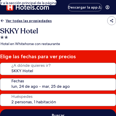
Ir a la sección principal de la página
Descargar la app
Ver todas las propiedades
SKKY Hotel
Propiedad
de
Hotel en Whitehorse con restaurante
2.0
estrellas
Elige las fechas para ver precios
¿A dónde quieres ir?
Fechas
Huéspedes
Buscar