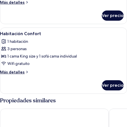
Más
Más detalles
detalles
sobre
Ver precio
Habitación
presidencial
Abrir
Una habitación de hotel con una cama,
11
Habitación Confort
todas
1 habitación
las
3 personas
fotos
de
1 cama King size y 1 sofá cama individual
Habitación
Wifi gratuito
Confort
Más
Más detalles
detalles
sobre
Ver precio
Habitación
Confort
Propiedades similares
Sternwheeler Hotel & Conference Centre, Trademark by Wy
Midnight