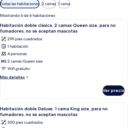
Filtros
Todas las habitaciones
2 camas
1 cama
disponibles
para
Mostrando 6 de 6 habitaciones
las
Abrir
Dos camas dobles con cabeceras, lámp
8
Habitación doble clásica, 2 camas Queen size, para no
habitaciones
todas
fumadores, no se aceptan mascotas
las
299 pies cuadrados
fotos
1 habitación
de
4 personas
Habitación
doble
2 camas Queen size
clásica,
Wifi gratuito
2
Más
Más detalles
camas
detalles
Queen
sobre
Ver precio
Habitación
size,
doble
para
clásica,
Abrir
Habitación de hotel con cama, mesita d
no
13
2
Habitación doble Deluxe, 1 cama King size, para no
todas
camas
fumadores,
fumadores, no se aceptan mascotas
Queen
las
no
300 pies cuadrados
size,
fotos
se