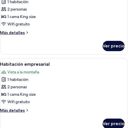
para
1 habitación
de
aceptan
no
2 personas
Habitación
fumadores,
mascotas
no
doble
1 cama King size
se
Deluxe,
Wifi gratuito
aceptan
1
mascotas
Más
Más detalles
cama
detalles
King
sobre
Ver precio
Habitación
size,
doble
para
Deluxe,
Abrir
Una habitación de hotel con una cama,
no
15
1
Habitación empresarial
todas
cama
fumadores,
Vista a la montaña
King
las
no
size,
1 habitación
fotos
se
para
de
2 personas
aceptan
no
Habitación
fumadores,
1 cama King size
mascotas
no
empresarial
Wifi gratuito
se
aceptan
Más
Más detalles
mascotas
detalles
sobre
Ver precio
Habitación