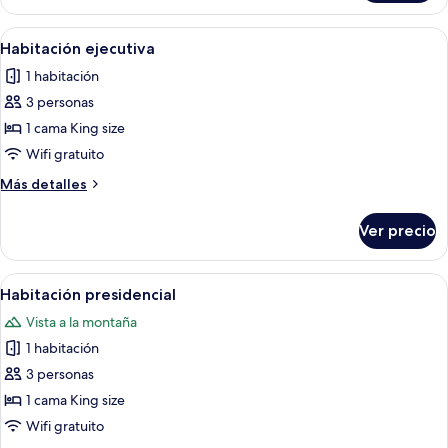
empresarial
Abrir
Una habitación de hotel con cama, es
17
Habitación ejecutiva
todas
1 habitación
las
3 personas
fotos
de
1 cama King size
Habitación
Wifi gratuito
ejecutiva
Más
Más detalles
detalles
sobre
Ver precio
Habitación
ejecutiva
Abrir
Una sala de estar con chimenea, un so
14
Habitación presidencial
todas
Vista a la montaña
las
1 habitación
fotos
de
3 personas
Habitación
1 cama King size
presidencial
Wifi gratuito