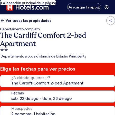
Ir a la sección principal de la página
Descargar la app
Ver todas las propiedades
Departamento completo
The Cardiff Comfort 2-bed
Apartment
Propiedad
de
Departamento a poca distancia de Estadio Principality
2.0
estrellas
Elige las fechas para ver precios
¿A dónde quieres ir?
Fechas
Huéspedes