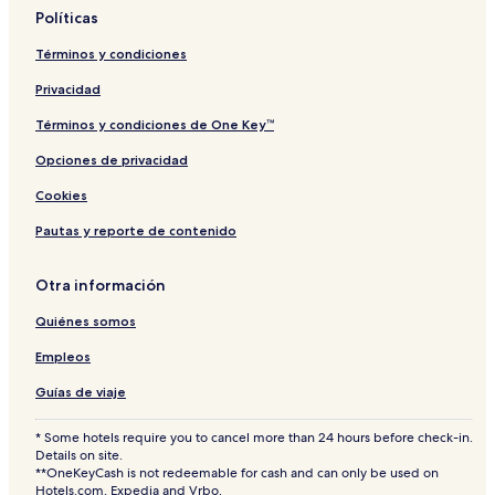
u
d
i
n
Políticas
m
N
f
y
S
e
f
d
Términos y condiciones
h
w
d
o
,
H
Privacidad
p
C
a
s
a
l
Términos y condiciones de One Key™
U
r
l
Opciones de privacidad
n
d
-
i
i
C
Cookies
f
a
f
m
Pautas y reporte de contenido
p
u
s
Otra información
A
Quiénes somos
c
c
Empleos
o
m
Guías de viaje
m
o
* Some hotels require you to cancel more than 24 hours before check-in.
d
Details on site.
a
**OneKeyCash is not redeemable for cash and can only be used on
t
Hotels.com, Expedia and Vrbo.