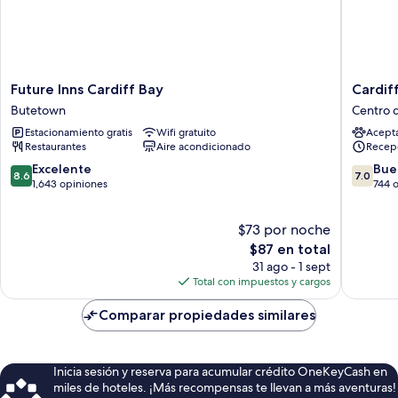
Future
Cardiff
Future Inns Cardiff Bay
Cardif
Inns
Bute
Butetown
Centro d
Cardiff
Terrace
Estacionamiento gratis
Wifi gratuito
Acept
Bay
Hotel
Restaurantes
Aire acondicionado
Recep
Butetown
By
Belvilla
8.6
7.0
Excelente
Bue
8.6
7.0
Centro
de
de
1,643 opiniones
744 
de
10,
10,
la
Excelente,
Bueno,
$73 por noche
ciudad
1,643
744
de
opiniones
El
opinion
$87 en total
Cardiff
precio
31 ago - 1 sept
actual
Total con impuestos y cargos
es
de
Comparar propiedades similares
$87
Inicia sesión y reserva para acumular crédito OneKeyCash en
miles de hoteles. ¡Más recompensas te llevan a más aventuras!