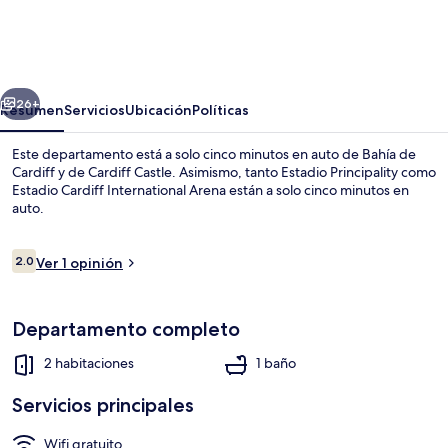
Cardiff
Comfort
2-
erior
Siguiente
bed
26+
Resumen
Servicios
Ubicación
Políticas
Apartment
Este departamento está a solo cinco minutos en auto de Bahía de
Cardiff y de Cardiff Castle. Asimismo, tanto Estadio Principality como
Estadio Cardiff International Arena están a solo cinco minutos en
auto.
Opiniones
2.0
Ver 1 opinión
2.0 de 10,
Sala de estar
Departamento completo
2 habitaciones
1 baño
Servicios principales
Wifi gratuito