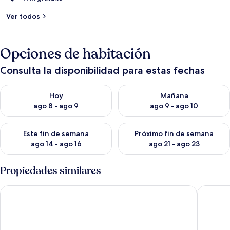
Ver todos
Opciones de habitación
Consulta la disponibilidad para estas fechas
Consulta la disponibilidad para hoy ago 8 - ago 9
Consulta la disponibilidad pa
Hoy
Mañana
ago 8 - ago 9
ago 9 - ago 10
Consulta la disponibilidad para este fin de semana ago 14 - ag
Consulta la disponibilidad pa
Este fin de semana
Próximo fin de semana
ago 14 - ago 16
ago 21 - ago 23
Propiedades similares
Future Inns Cardiff Bay
Cardiff B