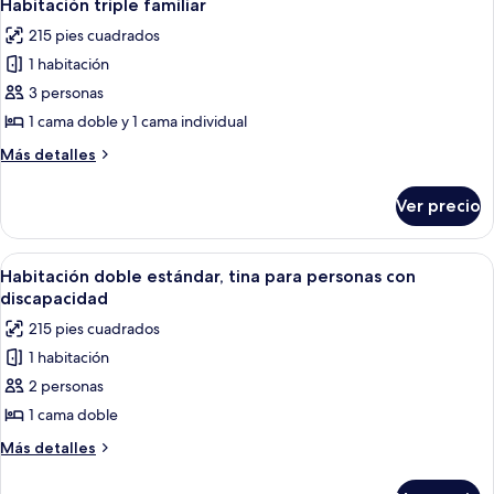
2
Habitación triple familiar
todas
215 pies cuadrados
las
1 habitación
fotos
de
3 personas
Habitación
1 cama doble y 1 cama individual
triple
Más
Más detalles
familiar
detalles
sobre
Ver precio
Habitación
triple
familiar
Abrir
Ropa de cama
2
Habitación doble estándar, tina para personas con
todas
discapacidad
las
215 pies cuadrados
fotos
1 habitación
de
2 personas
Habitación
doble
1 cama doble
estándar,
Más
Más detalles
tina
detalles
sobre
para