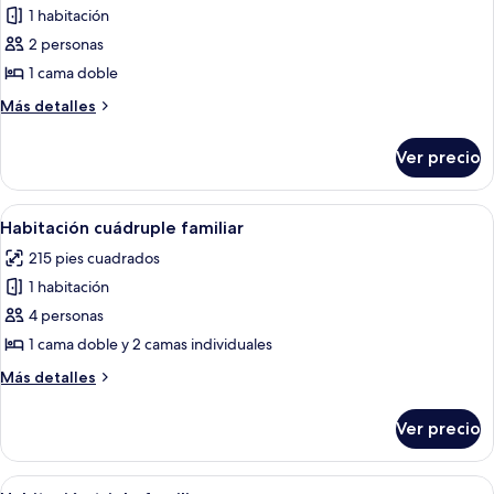
1 habitación
fotos
de
2 personas
Habitación
1 cama doble
doble
Más
Más detalles
estándar
detalles
sobre
Ver precio
Habitación
doble
estándar
Abrir
Ropa de cama
2
Habitación cuádruple familiar
todas
215 pies cuadrados
las
1 habitación
fotos
de
4 personas
Habitación
1 cama doble y 2 camas individuales
cuádruple
Más
Más detalles
familiar
detalles
sobre
Ver precio
Habitación
cuádruple
familiar
Abrir
Ropa de cama