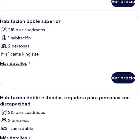
Ver precio
Habitación
personas
doble
con
estándar,
Abrir
Ropa de cama
5
discapacidad
tina
Habitación doble superior
todas
para
215 pies cuadrados
personas
las
con
1 habitación
fotos
discapacidad
de
2 personas
Habitación
1 cama King size
doble
Más
Más detalles
superior
detalles
sobre
Ver precio
Habitación
doble
superior
Abrir
Ropa de cama
2
Habitación doble estándar, regadera para personas con
todas
discapacidad
las
215 pies cuadrados
fotos
2 personas
de
1 cama doble
Habitación
doble
Más
Más detalles