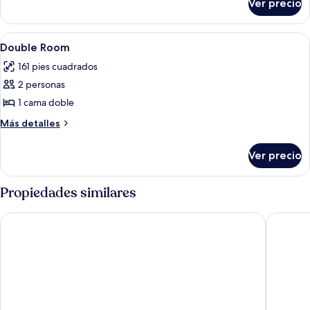
Ver precio
Habitación
Abrir
Habitación de hotel con una cama gran
4
Double Room
todas
161 pies cuadrados
las
2 personas
fotos
de
1 cama doble
Double
Más
Más detalles
Room
detalles
sobre
Ver precio
Double
Room
Propiedades similares
Holiday Inn Express Warwick - Stratford-upon-Avon by IHG
Days In