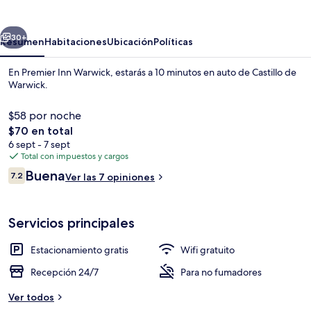
Warwick
erior
Siguiente
30+
Resumen
Habitaciones
Ubicación
Políticas
En Premier Inn Warwick, estarás a 10 minutos en auto de Castillo de
Warwick.
$58 por noche
El
$70 en total
precio
6 sept - 7 sept
total
Total con impuestos y cargos
es
Opiniones
Buena
7.2
Ver las 7 opiniones
de
7.2 de 10,
Restaurante
$70
Servicios principales
Estacionamiento gratis
Wifi gratuito
Recepción 24/7
Para no fumadores
Ver todos