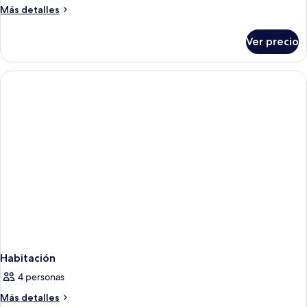
Más
Más detalles
detalles
sobre
Ver precio
Habitación
doble
estándar,
1
cama
King
size,
para
no
fumadores
Habitación
4 personas
Más
Más detalles