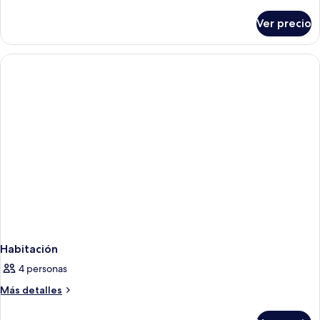
detalles
sobre
Ver precio
Habitación
Habitación
4 personas
Más
Más detalles
detalles
sobre