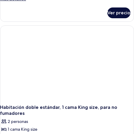
detalles
estándar,
sobre
regadera
Ver precio
Habitación
para
doble
personas
estándar,
regadera
con
para
discapacidad
personas
con
discapacidad
Habitación doble estándar, 1 cama King size, para no
fumadores
2 personas
1 cama King size