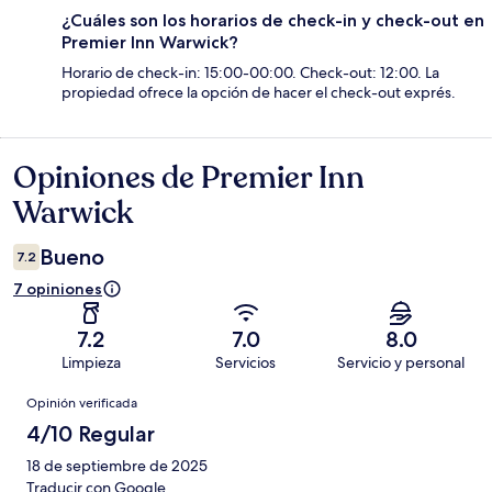
¿Cuáles son los horarios de check-in y check-out en
Premier Inn Warwick?
Horario de check-in: 15:00-00:00. Check-out: 12:00. La
propiedad ofrece la opción de hacer el check-out exprés.
Opiniones de Premier Inn
Opiniones
Warwick
Bueno
7.2
7 opiniones
7.2
7.0
8.0
Limpieza
Servicios
Servicio y personal
Opiniones
Opinión verificada
4/10 Regular
18 de septiembre de 2025
Traducir con Google