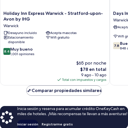
Holiday
Days
Holiday Inn Express Warwick - Stratford-upon-
Days 
Inn
Inn
Avon by IHG
Warwic
Express
by
Warwick
Acept
Warwick
Wyndh
-
Desayuno incluido
Acepta mascotas
Warwick
Wifi g
Estacionamiento
Wifi gratuito
Stratford-
South
disponible
7.8
upon-
M40
Bue
7.8
de
Avon
Warwick
848 
8.4
Muy bueno
8.4
10,
by
de
1,001 opiniones
Bueno,
IHG
10,
$65 por noche
848
Warwick
Muy
El
opinion
$78 en total
bueno,
precio
1,001
9 ago - 10 ago
actual
opiniones
Total con impuestos y cargos
es
de
Comparar propiedades similares
$78
Inicia sesión y reserva para acumular crédito OneKeyCash en
miles de hoteles. ¡Más recompensas te llevan a más aventuras!
Iniciar sesión
Registrarme gratis