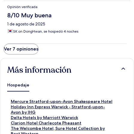
Opinión verificada
8/10 Muy buena
1 de agosto de 2025
SK on DongHwan, se hospedó 4 noches
Ver 7 opiniones
Más información
Hospedaje
E
Mercure Stratford-upon-Avon Shakespeare Hotel
n
E
Holiday Inn Express Warwick - Stratford-upon-
l
n
Avon by IHG
a
l
E
Delta Hotels by Marriott Warwick
c
a
n
E
Clarion Hotel Charlecote Pheasant
e
c
l
n
E
The Welcombe Hotel, Sure Hotel Collection by
p
e
a
l
n
Best Western