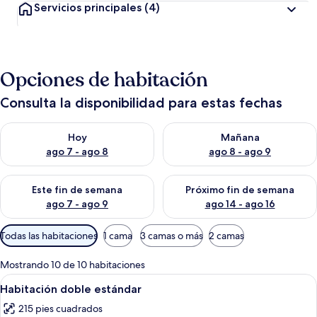
Servicios principales
(4)
Opciones de habitación
Consulta la disponibilidad para estas fechas
Consulta la disponibilidad para hoy ago 7 - ago 8
Consulta la disponibilidad pa
Hoy
Mañana
ago 7 - ago 8
ago 8 - ago 9
Consulta la disponibilidad para este fin de semana ago 7 - ag
Consulta la disponibilidad par
Este fin de semana
Próximo fin de semana
ago 7 - ago 9
ago 14 - ago 16
Filtros
Todas las habitaciones
1 cama
3 camas o más
2 camas
disponibles
para
Mostrando 10 de 10 habitaciones
las
Abrir
Ropa de cama
2
Habitación doble estándar
habitaciones
todas
215 pies cuadrados
las