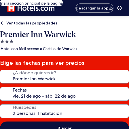
Ir a la sección principal de la página
Descargar la app
Ver todas las propiedades
Premier Inn Warwick
Propiedad
de
Hotel con fácil acceso a Castillo de Warwick
3.0
estrellas
Elige las fechas para ver precios
¿A dónde quieres ir?
Fechas
Huéspedes
Buscar