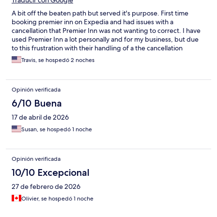
Traducir con Google
A bit off the beaten path but served it's purpose. First time
booking premier inn on Expedia and had issues with a
cancellation that Premier Inn was not wanting to correct. I have
used Premier Inn a lot personally and for my business, but due
to this frustration with their handling of a the cancellation
request, I will be rethinking booking with them in the future.
Travis, se hospedó 2 noches
Opinión verificada
6/10 Buena
17 de abril de 2026
Susan, se hospedó 1 noche
Opinión verificada
10/10 Excepcional
27 de febrero de 2026
Olivier, se hospedó 1 noche