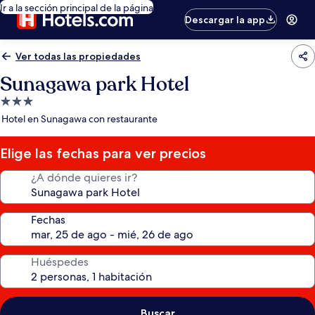
Ir a la sección principal de la página
Descargar la app
Ver todas las propiedades
Sunagawa park Hotel
Propiedad
de
Hotel en Sunagawa con restaurante
3.0
estrellas
Elige las fechas para ver precios
¿A dónde quieres ir?
Fechas
Huéspedes
Buscar