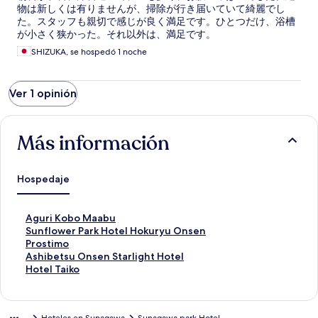
物は新しくは有りませんが、掃除が行き届いていて綺麗でし
た。スタッフも親切で感じが良く満足です。ひとつだけ、浴槽
が小さく狭かった。それ以外は、満足です。
SHIZUKA, se hospedó 1 noche
Ver 1 opinión
Más información
Hospedaje
E
Aguri Kobo Maabu
n
E
Sunflower Park Hotel Hokuryu Onsen
l
n
E
Prostimo
a
l
n
E
Ashibetsu Onsen Starlight Hotel
c
a
l
n
E
Hotel Taiko
e
c
a
l
n
p
e
c
a
l
a
p
e
c
a