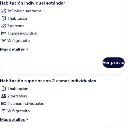
2
Habitación individual estándar
habitaciones
todas
162 pies cuadrados
las
1 habitación
fotos
de
1 persona
Habitación
1 cama individual
individual
Wifi gratuito
estándar
Más
Más detalles
detalles
sobre
Ver precio
Habitación
individual
estándar
Abrir
Habitación de hotel con dos camas, un 
3
Habitación superior con 2 camas individuales
todas
1 habitación
las
2 personas
fotos
de
2 camas individuales
Habitación
Wifi gratuito
superior
Más
Más detalles
con
detalles