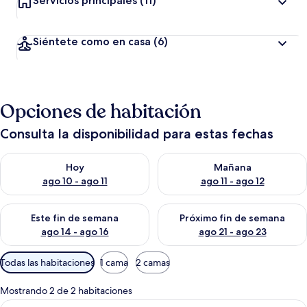
Servicios principales
(11)
Siéntete como en casa
(6)
Opciones de habitación
Consulta la disponibilidad para estas fechas
Consulta la disponibilidad para hoy ago 10 - ago 11
Consulta la disponibilidad par
Hoy
Mañana
ago 10 - ago 11
ago 11 - ago 12
Consulta la disponibilidad para este fin de semana ago 14 - ag
Consulta la disponibilidad pa
Este fin de semana
Próximo fin de semana
ago 14 - ago 16
ago 21 - ago 23
Filtros
Todas las habitaciones
1 cama
2 camas
disponibles
para
Mostrando 2 de 2 habitaciones
las
Abrir
Una habitación de hotel con cama, escrit