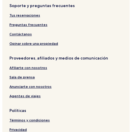
o
e
m
e
l
Soporte y preguntas frecuentes
M
r
o
t
T
a
P
s
a
Tus reservaciones
a
a
u
i
b
r
O
k
Preguntas frecuentes
u
k
n
o
H
s
Contáctanos
o
e
t
n
Opinar sobre una propiedad
e
S
l
t
Proveedores, afiliados y medios de comunicación
H
a
o
r
Afiliarte con nosotros
k
l
u
i
Sala de prensa
r
g
y
h
Anunciarte con nosotros
u
t
Agentes de viajes
O
H
n
o
s
t
Políticas
e
e
n
l
Términos y condiciones
Privacidad