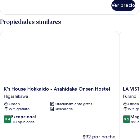
2
sobre
Ver precio
Habitación
camas
superior
individuales
con
Propiedades similares
2
camas
K's House Hokkaido - Asahidake Onsen Hostel
LA VISTA
individuales
K's
LA
K's House Hokkaido - Asahidake Onsen Hostel
LA VIS
House
VISTA
Higashikawa
Furano
Hokkaido
Furano
Onsen
Estacionamiento gratis
Onsen
-
Hills
Wifi gratuito
Lavandería
Wifi g
Asahidake
Hot
Onsen
Springs
9.4
9.2
Excepcional
Mag
9.4
9.2
Hostel
Furano
de
de
170 opiniones
788 
Higashikawa
10,
10,
Excepcional,
Magnífi
$92 por noche
170
788