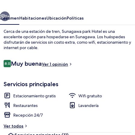
Hotel
erior
Siguiente
11+
Resumen
Habitaciones
Ubicación
Políticas
Cerca de una estación de tren, Sunagawa park Hotel es una
excelente opción para hospedarse en Sunagawa. Los huéspedes
disfrutarán de servicios sin costo extra, como wifi, estacionamiento y
internet por cable.
Opiniones
Muy buena
8.0
Ver 1 opinión
8.0 de 10,
Exterior
Servicios principales
Estacionamiento gratis
Wifi gratuito
Restaurantes
Lavandería
Recepción 24/7
Ver todos