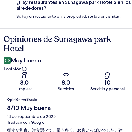
¿Hay restaurantes en Sunagawa park Hotel o en los
alrededores?
Sí, hay un restaurante en la propiedad, restaurant ishikari.
Opiniones de Sunagawa park
Opiniones
Hotel
Muy bueno
8.0
1 opinión
8.0
8.0
10
Limpieza
Servicios
Servicio y personal
Opiniones
Opinión verificada
8/10 Muy buena
14 de septiembre de 2025
Traducir con Google
朝食が和食、洋食選べて、量も多く、お腹いっぱいでした。建