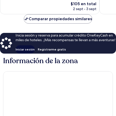
El
$105 en total
opiniones
opinion
precio
2 sept - 3 sept
actual
es
Comparar propiedades similares
de
$105
Inicia sesión y reserva para acumular crédito OneKeyCash en
miles de hoteles. ¡Más recompensas te llevan a más aventuras!
Iniciar sesión
Registrarme gratis
Información de la zona