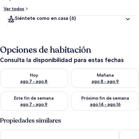
Ver todos
Siéntete como en casa
(6)
Opciones de habitación
Consulta la disponibilidad para estas fechas
Consulta la disponibilidad para hoy ago 7 - ago 8
Consulta la disponibilidad pa
Hoy
Mañana
ago 7 - ago 8
ago 8 - ago 9
Consulta la disponibilidad para este fin de semana ago 7 - ag
Consulta la disponibilidad par
Este fin de semana
Próximo fin de semana
ago 7 - ago 9
ago 14 - ago 16
Propiedades similares
Sun Valley Condo w/ Furnished Patio: Near Skiing!
Walk to 