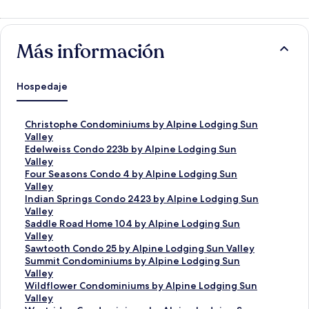
Más información
Hospedaje
E
Christophe Condominiums by Alpine Lodging Sun
n
Valley
l
E
Edelweiss Condo 223b by Alpine Lodging Sun
a
n
Valley
c
l
E
Four Seasons Condo 4 by Alpine Lodging Sun
e
a
n
Valley
p
c
l
E
Indian Springs Condo 2423 by Alpine Lodging Sun
a
e
a
n
Valley
r
p
c
l
E
Saddle Road Home 104 by Alpine Lodging Sun
a
a
e
a
n
Valley
a
r
p
c
l
E
Sawtooth Condo 25 by Alpine Lodging Sun Valley
b
a
a
e
a
n
E
Summit Condominiums by Alpine Lodging Sun
r
a
r
p
c
l
n
Valley
i
b
a
a
e
a
l
E
Wildflower Condominiums by Alpine Lodging Sun
r
r
a
r
p
c
a
n
Valley