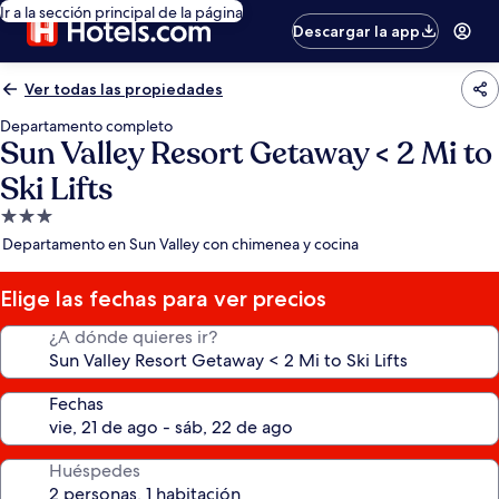
Ir a la sección principal de la página
Descargar la app
Ver todas las propiedades
Departamento completo
Sun Valley Resort Getaway < 2 Mi to
Ski Lifts
Propiedad
de
Departamento en Sun Valley con chimenea y cocina
3.0
estrellas
Elige las fechas para ver precios
¿A dónde quieres ir?
Fechas
Huéspedes