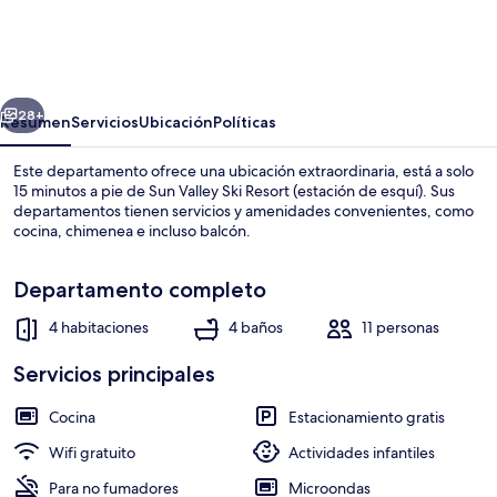
Valley
Resort
Getaway
erior
Siguiente
<
28+
Resumen
Servicios
Ubicación
Políticas
2
Este departamento ofrece una ubicación extraordinaria, está a solo
Mi
15 minutos a pie de Sun Valley Ski Resort (estación de esquí). Sus
departamentos tienen servicios y amenidades convenientes, como
to
cocina, chimenea e incluso balcón.
Ski
Lifts
Departamento completo
4 habitaciones
4 baños
11 personas
Interior
Servicios principales
Cocina
Estacionamiento gratis
Wifi gratuito
Actividades infantiles
Para no fumadores
Microondas