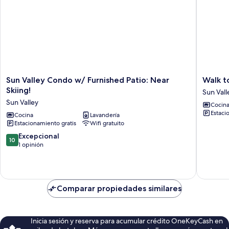
Sun
Walk
Sun Valley Condo w/ Furnished Patio: Near
Walk t
Valley
to
Skiing!
Sun Vall
Condo
Sun
Sun Valley
Cocin
w/
Valley
Estaci
Furnished
Cocina
Lavandería
Village:
Estacionamiento gratis
Wifi gratuito
Patio:
Condo
Near
w/
10.0
Excepcional
10
Skiing!
Deck!
de
1 opinión
Sun
Sun
10,
Valley
Valley
Excepcional,
1
opinión
Comparar propiedades similares
Inicia sesión y reserva para acumular crédito OneKeyCash en