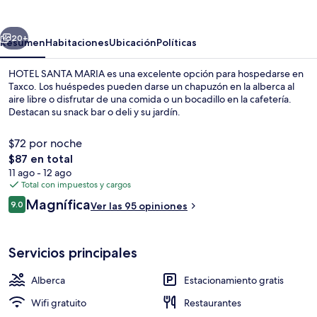
MARIA
erior
Siguiente
20+
Resumen
Habitaciones
Ubicación
Políticas
HOTEL SANTA MARIA es una excelente opción para hospedarse en
Taxco. Los huéspedes pueden darse un chapuzón en la alberca al
aire libre o disfrutar de una comida o un bocadillo en la cafetería.
Destacan su snack bar o deli y su jardín.
$72 por noche
El
$87 en total
precio
11 ago - 12 ago
total
Total con impuestos y cargos
Insonorización, wifi gratis y ropa de 
es
Opiniones
Magnífica
9.0
Ver las 95 opiniones
de
9.0 de 10,
$87
Servicios principales
Alberca
Estacionamiento gratis
Wifi gratuito
Restaurantes