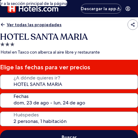
Ir a la sección principal de la página
Descargar la app
Ver todas las propiedades
HOTEL SANTA MARIA
Propiedad
de
Hotel en Taxco con alberca al aire libre y restaurante
3.0
estrellas
Elige las fechas para ver precios
¿A dónde quieres ir?
Fechas
Huéspedes
Buscar