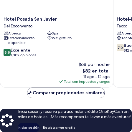
Hotel
Hotel-
Hotel Posada San Javier
Hotel-
Posada
Museo
Del Exconvento
Taxco
San
Posada
Alberca
Spa
Alberc
Javier
de
Estacionamiento
Wifi gratuito
Acept
Del
la
disponible
Exconvento
Misón
7.0
Bue
7.0
8.8
Excelente
Taxco
de
812 
8.8
de
1,002 opiniones
10,
10,
Bueno,
$68 por noche
Excelente,
812
El
$82 en total
1,002
opinion
precio
opiniones
11 ago - 12 ago
actual
Total con impuestos y cargos
es
de
Comparar propiedades similares
$82
Inicia sesión y reserva para acumular crédito OneKeyCash en
miles de hoteles. ¡Más recompensas te llevan a más aventuras!
Iniciar sesión
Registrarme gratis