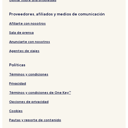
i
o
i
a
d
L
s
C
g
e
i
e
e
u
C
n
Proveedores, afiliados y medios de comunicación
ñ
n
a
a
d
o
t
C
n
o
Afiliarte con nosotros
r
a
t
T
o
s
e
a
Sala de prensa
a
r
x
H
a
c
Anunciarte con nosotros
o
y
o
Agentes de viajes
g
P
a
l
r
a
Políticas
t
a
Términos y condiciones
Privacidad
Términos y condiciones de One Key™
Opciones de privacidad
Cookies
Pautas y reporte de contenido