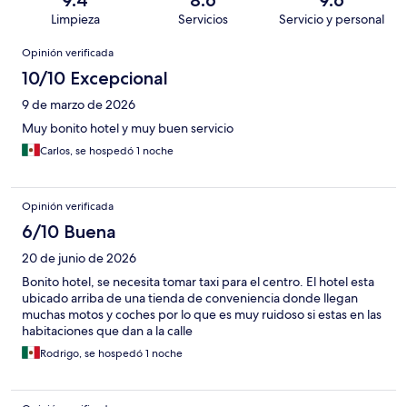
9.4
8.6
9.6
Limpieza
Servicios
Servicio y personal
Opiniones
Opinión verificada
10/10 Excepcional
9 de marzo de 2026
Muy bonito hotel y muy buen servicio
Carlos, se hospedó 1 noche
Opinión verificada
6/10 Buena
20 de junio de 2026
Bonito hotel, se necesita tomar taxi para el centro. El hotel esta
ubicado arriba de una tienda de conveniencia donde llegan
muchas motos y coches por lo que es muy ruidoso si estas en las
habitaciones que dan a la calle
Rodrigo, se hospedó 1 noche