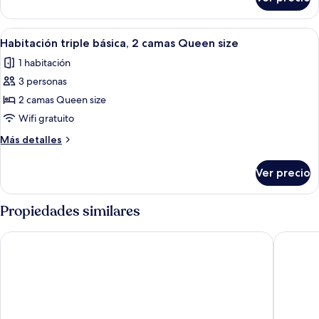
Habitación
básica,
balcón
Abrir
Una habitación de hotel con dos camas
1
Habitación triple básica, 2 camas Queen size
todas
1 habitación
las
3 personas
fotos
de
2 camas Queen size
Habitación
Wifi gratuito
triple
Más
Más detalles
básica,
detalles
2
sobre
Ver precio
Habitación
camas
triple
Queen
básica,
Propiedades similares
size
2
camas
Hotel Posada San Javier
Hotel-Mu
Queen
size