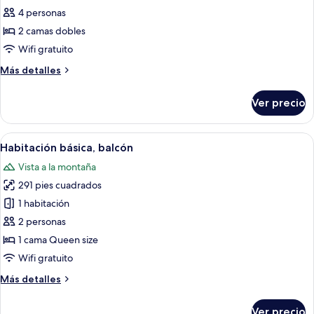
montaña
de
4 personas
Habitación
2 camas dobles
cuádruple
Wifi gratuito
clásica,
Más
Más detalles
balcón
detalles
sobre
Ver precio
Habitación
cuádruple
clásica,
Abrir
Una habitación de hotel con una cama
5
balcón
Habitación básica, balcón
todas
Vista a la montaña
las
291 pies cuadrados
fotos
de
1 habitación
Habitación
2 personas
básica,
1 cama Queen size
balcón
Wifi gratuito
Más
Más detalles
detalles
sobre
Ver precio