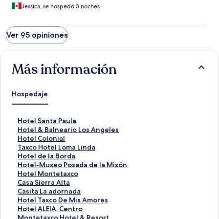
Jessica, se hospedó 3 noches
Ver 95 opiniones
Más información
Hospedaje
E
Hotel Santa Paula
n
E
Hotel & Balneario Los Angeles
l
n
E
Hotel Colonial
a
l
n
E
Taxco Hotel Loma Linda
c
a
l
n
E
Hotel de la Borda
e
c
a
l
n
E
Hotel-Museo Posada de la Misón
p
e
c
a
l
n
E
Hotel Montetaxco
a
p
e
c
a
l
n
E
Casa Sierra Alta
r
a
p
e
c
a
l
n
E
Casita La adornada
a
r
a
p
e
c
a
l
n
E
Hotel Taxco De Mis Amores
a
a
r
a
p
e
c
a
l
n
E
Hotel ALEIA. Centro
b
a
a
r
a
p
e
c
a
l
n
E
Montetaxco Hotel & Resort