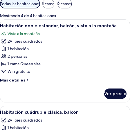
Filtros
Todas las habitaciones
1 cama
2 camas
disponibles
para
Mostrando 4 de 4 habitaciones
las
Abrir
Una habitación de hotel con una cama
4
Habitación doble estándar, balcón, vista a la montaña
habitaciones
todas
Vista a la montaña
las
291 pies cuadrados
fotos
de
1 habitación
Habitación
2 personas
doble
1 cama Queen size
estándar,
Wifi gratuito
balcón,
Más
Más detalles
vista
detalles
a
sobre
Ver precio
la
Habitación
doble
montaña
estándar,
Abrir
Una habitación de hotel con dos camas
5
balcón,
Habitación cuádruple clásica, balcón
todas
vista
291 pies cuadrados
a
las
la
1 habitación
fotos