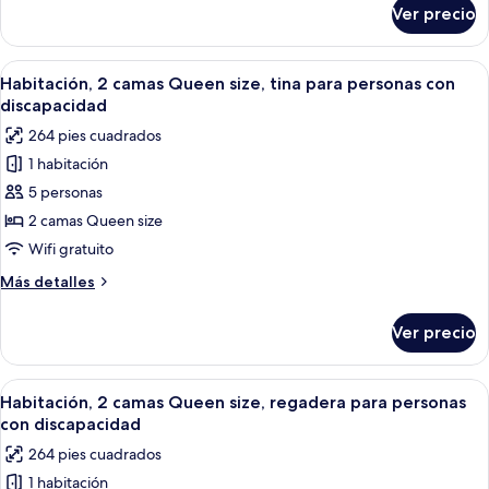
notificación
sobre
Ver precio
Habitación,
para
2
personas
camas
Abrir
Habitación de hotel con dos camas, un e
con
7
Queen
Habitación, 2 camas Queen size, tina para personas con
todas
size,
discapacidad
discapacidad
notificación
las
auditiva
264 pies cuadrados
para
fotos
personas
1 habitación
de
con
5 personas
Habitación,
discapacidad
auditiva
2
2 camas Queen size
camas
Wifi gratuito
Queen
Más
Más detalles
size,
detalles
tina
sobre
Ver precio
Habitación,
para
2
personas
camas
Abrir
Habitación de hotel con dos camas, un e
con
8
Queen
Habitación, 2 camas Queen size, regadera para personas
todas
size,
discapacidad
con discapacidad
tina
las
264 pies cuadrados
para
fotos
personas
1 habitación