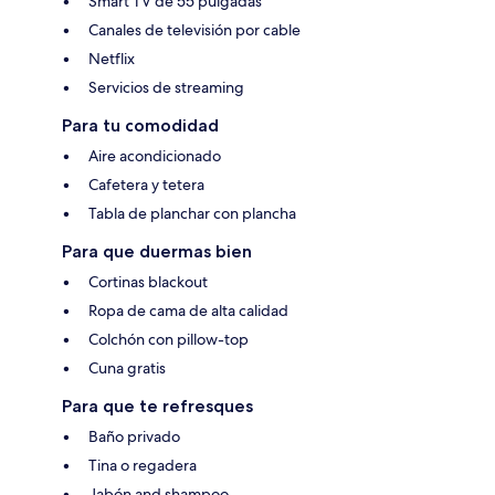
Smart TV de 55 pulgadas
Canales de televisión por cable
Netflix
Servicios de streaming
Para tu comodidad
Aire acondicionado
Cafetera y tetera
Tabla de planchar con plancha
Para que duermas bien
Cortinas blackout
Ropa de cama de alta calidad
Colchón con pillow-top
Cuna gratis
Para que te refresques
Baño privado
Tina o regadera
Jabón and shampoo