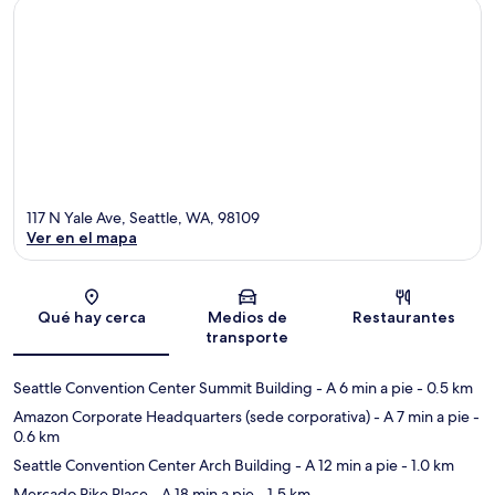
117 N Yale Ave, Seattle, WA, 98109
Ver en el mapa
Sección del mapa
Qué hay cerca
Medios de
Restaurantes
transporte
Seattle Convention Center Summit Building
- A 6 min a pie
- 0.5 km
Amazon Corporate Headquarters (sede corporativa)
- A 7 min a pie
-
0.6 km
Seattle Convention Center Arch Building
- A 12 min a pie
- 1.0 km
Mercado Pike Place
- A 18 min a pie
- 1.5 km