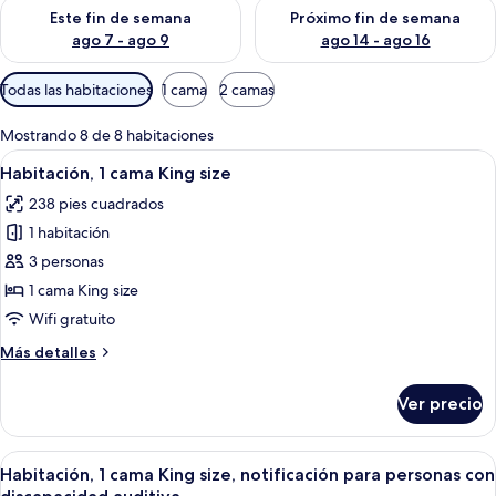
Consulta la disponibilidad para este fin de semana ago 7 - ag
Consulta la disponibilidad par
Este fin de semana
Próximo fin de semana
ago 7 - ago 9
ago 14 - ago 16
Filtros
Todas las habitaciones
1 cama
2 camas
disponibles
para
Mostrando 8 de 8 habitaciones
las
Abrir
Habitación de hotel con una cama grand
8
Habitación, 1 cama King size
habitaciones
todas
238 pies cuadrados
las
1 habitación
fotos
de
3 personas
Habitación,
1 cama King size
1
Wifi gratuito
cama
Más
Más detalles
King
detalles
size
sobre
Ver precio
Habitación,
1
cama
Abrir
Habitación de hotel con una cama grand
8
King
Habitación, 1 cama King size, notificación para personas con
todas
size