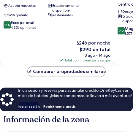
Seattle
by
Centro d
Acepta mascotas
Estacionamiento
Centro
Marriott
disponible
de
Seattle
Desayu
Wifi gratuito
Restaurantes
Estaci
Seattle
Downto
dispon
9.4
Excepcional
Center
9.4
de
4,376 opiniones
Centro
9.2
Mag
9.2
10,
de
de
1,577
Excepcional,
Seattle
10,
$246 por noche
4,376
Magnífi
opiniones
El
$290 en total
1,577
precio
opinion
13 ago - 14 ago
actual
Total con impuestos y cargos
es
de
Comparar propiedades similares
$290
Inicia sesión y reserva para acumular crédito OneKeyCash en
miles de hoteles. ¡Más recompensas te llevan a más aventuras!
Iniciar sesión
Registrarme gratis
Información de la zona