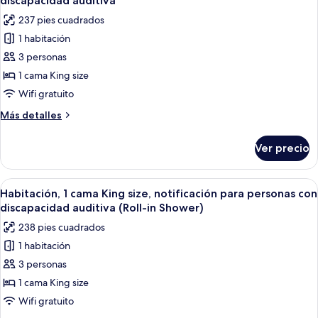
discapacidad auditiva
las
237 pies cuadrados
fotos
1 habitación
de
3 personas
Habitación,
1
1 cama King size
cama
Wifi gratuito
King
Más
Más detalles
size,
detalles
notificación
sobre
Ver precio
Habitación,
para
1
personas
cama
Abrir
Habitación de hotel con una cama grand
con
7
King
Habitación, 1 cama King size, notificación para personas con
todas
size,
discapacidad
discapacidad auditiva (Roll-in Shower)
notificación
las
auditiva
238 pies cuadrados
para
fotos
personas
1 habitación
de
con
3 personas
Habitación,
discapacidad
auditiva
1
1 cama King size
cama
Wifi gratuito
King