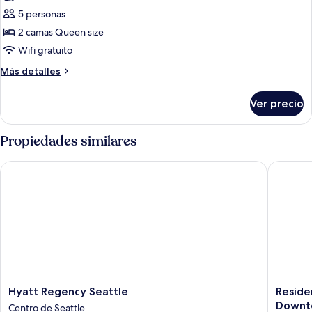
de
con
5 personas
Habitación,
discapacidad
2
2 camas Queen size
camas
Wifi gratuito
Queen
Más
Más detalles
size,
detalles
regadera
sobre
Ver precio
Habitación,
para
2
personas
camas
Propiedades similares
con
Queen
size,
discapacidad
Hyatt Regency Seattle
Residenc
regadera
para
personas
con
discapacidad
Hyatt
Residen
Hyatt Regency Seattle
Reside
Regency
Inn
Downt
Centro de Seattle