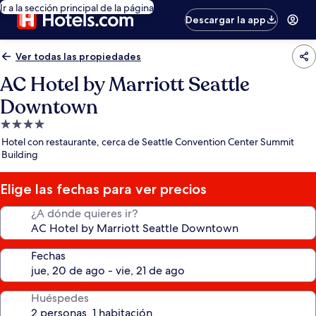
Ir a la sección principal de la página
Descargar la app
Ver todas las propiedades
AC Hotel by Marriott Seattle
Downtown
Propiedad
de
Hotel con restaurante, cerca de Seattle Convention Center Summit
4.0
Building
estrellas
Elige las fechas para ver precios
¿A dónde quieres ir?
Fechas
Huéspedes