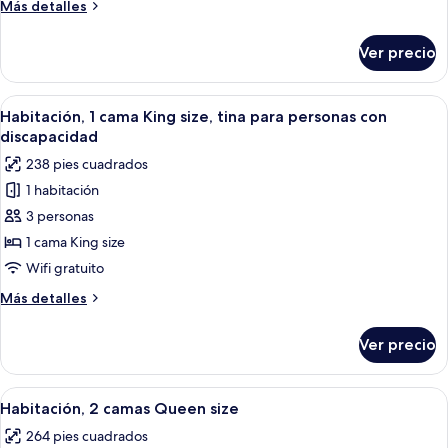
Más
Más detalles
size,
detalles
notificación
sobre
Ver precio
Habitación,
para
1
personas
cama
Abrir
Habitación de hotel con una cama grand
con
6
King
Habitación, 1 cama King size, tina para personas con
todas
size,
discapacidad
discapacidad
notificación
las
auditiva
238 pies cuadrados
para
fotos
(Roll-
personas
1 habitación
de
in
con
3 personas
Habitación,
discapacidad
Shower)
auditiva
1
1 cama King size
(Roll-
cama
Wifi gratuito
in
King
Shower)
Más
Más detalles
size,
detalles
tina
sobre
Ver precio
Habitación,
para
1
personas
cama
Abrir
Habitación de hotel con dos camas, un e
con
9
King
Habitación, 2 camas Queen size
todas
size,
discapacidad
264 pies cuadrados
tina
las