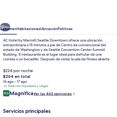
Hotel
by
Marriott
erior
Siguiente
Seattle
36+
Resumen
Habitaciones
Ubicación
Políticas
Downtown
AC Hotel by Marriott Seattle Downtown ofrece una ubicación
extraordinaria a 15 minutos a pie de Centro de convencional del
estado de Washington y de Seattle Convention Center Summit
Building. El restaurante es el lugar ideal para disfrutar de una
comida o un bocadillo. Después de visitar la sala de fitness abierta
las 24 horas para una buena sesión de ejercicio, puedes relajarte con
una bebida en el bar o lounge. Asimismo, tanto Amazon Corporate
$224 por noche
Headquarters (sede corporativa) como Teatro Paramount están a 15
El
$264 en total
minutos a pie. La propiedad está a una corta distancia a pie de
precio
16 ago - 17 ago
algunas opciones de transporte público: Estación de metro de
Vista frontal de la propiedad por la t
total
Total con impuestos y cargos
Westlake Denny Wy está a 8 minutos y Estación de metro de Terry
es
Av-Thomas St está a 9 minutos.
Opiniones
Magnífica
9.0
Ver las 462 opiniones
de
9.0 de 10,
$264
Servicios principales