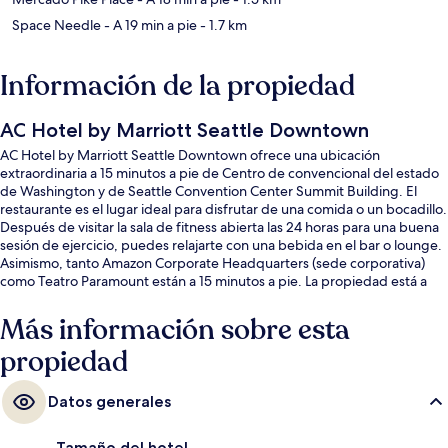
Space Needle
- A 19 min a pie
- 1.7 km
Información de la propiedad
AC Hotel by Marriott Seattle Downtown
AC Hotel by Marriott Seattle Downtown ofrece una ubicación
extraordinaria a 15 minutos a pie de Centro de convencional del estado
de Washington y de Seattle Convention Center Summit Building. El
restaurante es el lugar ideal para disfrutar de una comida o un bocadillo.
Después de visitar la sala de fitness abierta las 24 horas para una buena
sesión de ejercicio, puedes relajarte con una bebida en el bar o lounge.
Asimismo, tanto Amazon Corporate Headquarters (sede corporativa)
como Teatro Paramount están a 15 minutos a pie. La propiedad está a
una corta distancia a pie de algunas opciones de transporte público:
Estación de metro de Westlake Denny Wy está a 8 minutos y Estación
Más información sobre esta
de metro de Terry Av-Thomas St está a 9 minutos.
propiedad
Datos generales
Tamaño del hotel