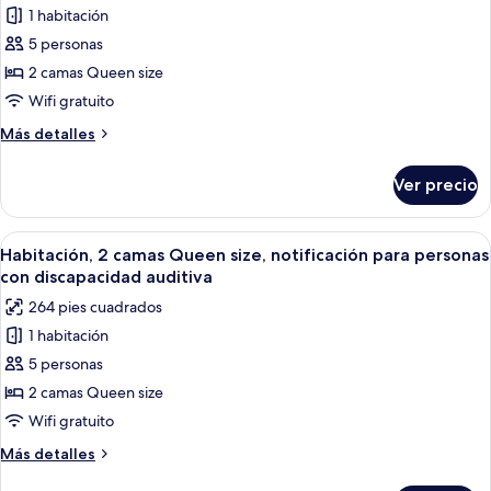
para
1 habitación
fotos
personas
de
5 personas
con
Habitación,
discapacidad
2 camas Queen size
2
Wifi gratuito
camas
Más
Más detalles
Queen
detalles
size
sobre
Ver precio
Habitación,
2
camas
Abrir
Habitación de hotel con dos camas, un e
9
Queen
Habitación, 2 camas Queen size, notificación para personas
todas
size
con discapacidad auditiva
las
264 pies cuadrados
fotos
1 habitación
de
5 personas
Habitación,
2
2 camas Queen size
camas
Wifi gratuito
Queen
Más
Más detalles
size,
detalles