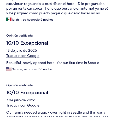
estuvieran regalando la está día en el hotel . Dile preguntaba
por un renta car cerca . Tiene que buscarlo en internet yo no sé
y los parqueo como puedo pagar o que debo hacer no no
sabemos y cuando se terminó el jabón de manos de la
Ibrahin, se hospedó 5 noches
habitación llamamos para solicitarlo y su respuesta fue que
nosotros teníamos que ir por él a la recepción jamás nos
limpiaron la habitación habiéndolo pedido en 5 días que
Opinión verificada
estuvimos , el hotel con muy buenas áreas pero el servicio
horrible . Falta de respeto con el huésped.
10/10 Excepcional
18 de julio de 2026
Traducir con Google
Beautiful, newly opened hotel, for our first time in Seattle.
George, se hospedó 1 noche
Opinión verificada
10/10 Excepcional
7 de julio de 2026
Traducir con Google
Our family needed a quick overnight in Seattle and this was a