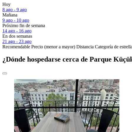
Hoy
8 ago - 9 ago
Mañana
9 ago - 10 ago
Próximo fin de semana
14 ago - 16 ago
En dos semanas
21 ago - 23 ago
Recomendable
Precio (menor a mayor)
Distancia
Categoría de estrell
¿Dónde hospedarse cerca de Parque Küçük