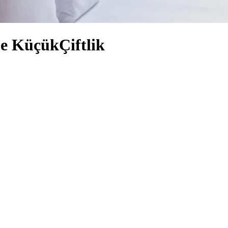
ue KüçükÇiftlik