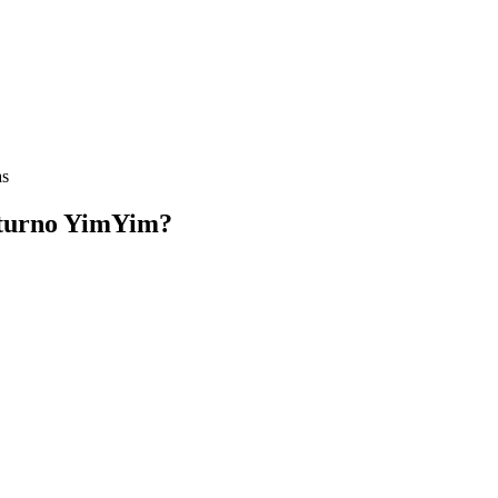
as
cturno YimYim?