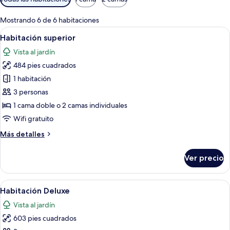
disponibles
para
Mostrando 6 de 6 habitaciones
las
Abrir
Habitación de hotel con una cama grand
9
Habitación superior
habitaciones
todas
Vista al jardín
las
484 pies cuadrados
fotos
de
1 habitación
Habitación
3 personas
superior
1 cama doble o 2 camas individuales
Wifi gratuito
Más
Más detalles
detalles
sobre
Ver precio
Habitación
superior
Abrir
Una mujer sentada en una cama con vist
9
Habitación Deluxe
todas
Vista al jardín
las
603 pies cuadrados
fotos