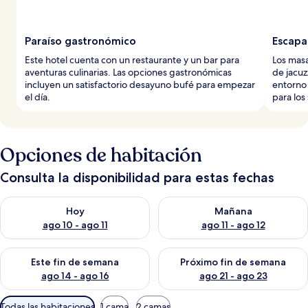
Paraíso gastronómico
Escapa
Este hotel cuenta con un restaurante y un bar para
Los masa
aventuras culinarias. Las opciones gastronómicas
de jacuz
incluyen un satisfactorio desayuno bufé para empezar
entorno 
el día.
para los
Opciones de habitación
Consulta la disponibilidad para estas fechas
Consulta la disponibilidad para hoy ago 10 - ago 11
Consulta la disponibilidad par
Hoy
Mañana
ago 10 - ago 11
ago 11 - ago 12
Consulta la disponibilidad para este fin de semana ago 14 - ag
Consulta la disponibilidad pa
Este fin de semana
Próximo fin de semana
ago 14 - ago 16
ago 21 - ago 23
Filtros
Todas las habitaciones
1 cama
2 camas