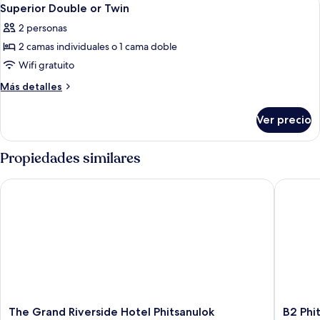
Abrir
20
Superior Double or Twin
todas
2 personas
las
2 camas individuales o 1 cama doble
fotos
de
Wifi gratuito
Superior
Más
Más detalles
Double
detalles
sobre
or
Ver precio
Superior
Twin
Double
or
Propiedades similares
Twin
The Grand Riverside Hotel Phitsanulok
B2 Phits
The
B2
The Grand Riverside Hotel Phitsanulok
B2 Phi