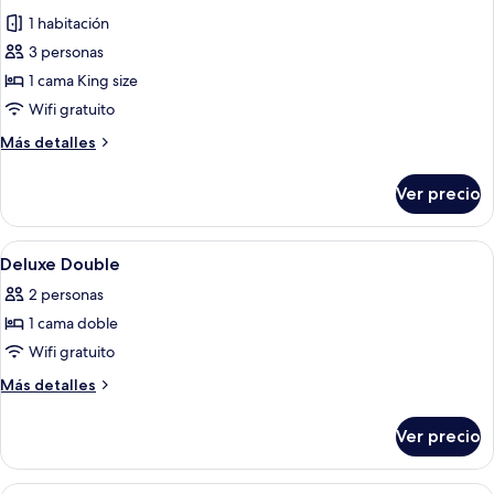
todas
1 habitación
las
3 personas
fotos
de
1 cama King size
Pool
Wifi gratuito
Villa
Más
Más detalles
detalles
sobre
Ver precio
Pool
Villa
Abrir
Un dormitorio con cama con dosel, telev
16
Deluxe Double
todas
2 personas
las
1 cama doble
fotos
de
Wifi gratuito
Deluxe
Más
Más detalles
Double
detalles
sobre
Ver precio
Deluxe
Double
Una habitación de hotel con cama, televi