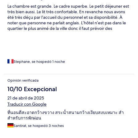
La chambre est grande. Le cadre superbe. Le petit déjeuner est
très bien aussi. Le lit très confortable. En revanche nous avons
été très déçu par l’accueil du personnel et sa disponibilité. À
noter que personne ne parlait anglais. L’hôtel n’est pas dans le
quartier le plus animé de la ville donc il faut prévoir des
déplacements. Mais au prix du grab ce n est pas un soucis . Un
bon rapport qualité prix.
Stephane, se hospedó 1 noche
Opinión verificada
10/10 Excepcional
21 de abril de 2025
Traducir con Google
ที่นอนดีสะอาดกว้างขวาง สระน้ำสนามกว้างเงียบสงบเหมาะ สำ
สำหรับการพักผ่อน
Santirat, se hospedó 3 noches