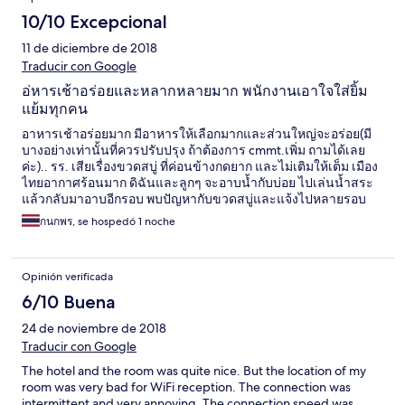
10/10 Excepcional
11 de diciembre de 2018
Traducir con Google
อ่หารเช้าอร่อยและหลากหลายมาก พนักงานเอาใจใส่ยิ้ม
แย้มทุกคน
อาหารเช้าอร่อยมาก มีอาหารให้เลือกมากและส่วนใหญ่จะอร่อย(มี
บางอย่างเท่านั้นที่ควรปรับปรุง ถ้าต้องการ cmmt.เพิ่ม ถามได้เลย
ค่ะ).. รร. เสียเรื่องขวดสบู่ ที่ค่อนข้างกดยาก และไม่เติมให้เต็ม เมือง
ไทยอากาศร้อนมาก ดิฉันและลูกๆ จะอาบน้ำกับบ่อย ไปเล่นน้ำสระ
แล้วกลับมาอาบอีกรอบ พบปัญหากับขวดสบู่และแจ้งไปหลายรอบ
มาก แต่สภาพโดยรวม ดีเยี่ยมมากๆค่ะ
กนกพร, se hospedó 1 noche
Opinión verificada
6/10 Buena
24 de noviembre de 2018
Traducir con Google
The hotel and the room was quite nice. But the location of my
room was very bad for WiFi reception. The connection was
intermittent and very annoying. The connection speed was