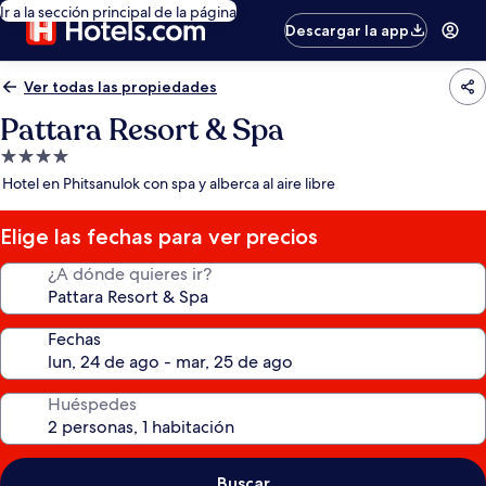
Ir a la sección principal de la página
Descargar la app
Ver todas las propiedades
Pattara Resort & Spa
Propiedad
de
Hotel en Phitsanulok con spa y alberca al aire libre
4.0
estrellas
Elige las fechas para ver precios
¿A dónde quieres ir?
Fechas
Huéspedes
Buscar