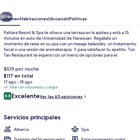
&
Spa
erior
Siguiente
78+
Resumen
Habitaciones
Ubicación
Políticas
Pattara Resort & Spa te ofrece una terraza en la azotea y está a 15
minutos en auto de Universidad de Naresuan. Regálate un
momento de relax en su spa con un masaje tailandés, un tratamiento
facial o una sesión de aromaterapia. Y para satisfacer tu apetito, Ton
Tan Restaurant te espera con un menú de opciones para el
desayuno, la comida y la cena. Destacan su alberca al aire libre, su
bar o lounge y su sala de fitness.
$109 por noche
El
$117 en total
precio
17 ago - 18 ago
Alberca al aire libre
total
Total con impuestos y cargos
es
Opiniones
Excelente
8.8
Ver las 63 opiniones
de
8.8 de 10,
$117
Servicios principales
Alberca
Spa
Traslado del/al aeropuerto
Estacionamiento gratis