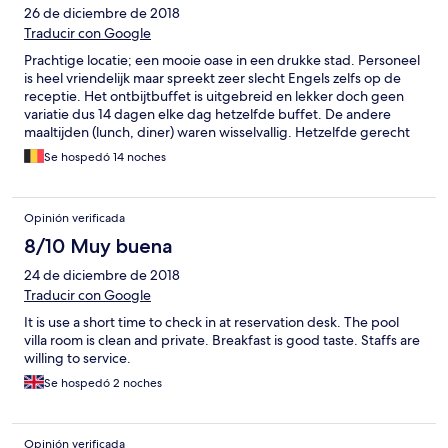
26 de diciembre de 2018
Traducir con Google
Prachtige locatie; een mooie oase in een drukke stad. Personeel
is heel vriendelijk maar spreekt zeer slecht Engels zelfs op de
receptie. Het ontbijtbuffet is uitgebreid en lekker doch geen
variatie dus 14 dagen elke dag hetzelfde buffet. De andere
maaltijden (lunch, diner) waren wisselvallig. Hetzelfde gerecht
was de ene dag heel lekker, enkele dagen later niet te eten
Se hospedó 14 noches
omwille van ofwel te pikant ofwel te vettig. Dus geen constante
kwaliteit in de keuken en dat is jammer. Ook de service laat vaak
te wensen over met lange wachttijden tot gevolg.
Opinión verificada
Klantgerichtheid kan zeker nog verbeterd worden.
8/10 Muy buena
24 de diciembre de 2018
Traducir con Google
It is use a short time to check in at reservation desk. The pool
villa room is clean and private. Breakfast is good taste. Staffs are
willing to service.
Se hospedó 2 noches
Opinión verificada