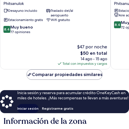
Grand
Phitsanu
Phitsanulok
Phitsanu
Riverside
Premier
Desayuno incluido
Traslado del/al
Estaci
Hotel
Hotel
aeropuerto
Aire a
Phitsanulok
Phitsanu
Estacionamiento gratis
Wifi gratuito
Phitsanulok
8.4
Muy
8.4
8.4
Muy bueno
de
72 o
8.4
de
77 opiniones
10,
10,
Muy
Muy
bueno,
$47 por noche
bueno,
72
77
El
$50 en total
opinion
opiniones
precio
14 ago - 15 ago
actual
Total con impuestos y cargos
es
de
Comparar propiedades similares
$50
Inicia sesión y reserva para acumular crédito OneKeyCash en
miles de hoteles. ¡Más recompensas te llevan a más aventuras!
Iniciar sesión
Registrarme gratis
Información de la zona