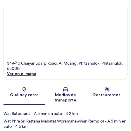
349/40 Chaiyanuparp Road, A. Muang, Phitsanulok, Phitsanulok,
65000
Ver en el mapa
Sección del mapa
Qué hay cerca
Medios de
Restaurantes
transporte
Wat Ratburana
- A 5 min en auto
- 4.2 km
Wat Phra Sri Rattana Mahatat Woramahawihan (templo)
- A 5 min en
auto
- 4.6 km