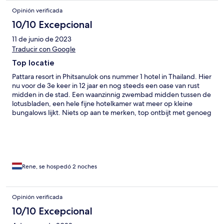
Opinión verificada
10/10 Excepcional
11 de junio de 2023
Traducir con Google
Top locatie
Pattara resort in Phitsanulok ons nummer 1 hotel in Thailand. Hier
nu voor de 3e keer in 12 jaar en nog steeds een oase van rust
midden in de stad. Een waanzinnig zwembad midden tussen de
lotusbladen, een hele fijne hotelkamer wat meer op kleine
bungalows lijkt. Niets op aan te merken, top ontbijt met genoeg
keuzes en ook het restaurant waar je fantastisch kan dineren.
Zeer vriendelijk personeel, iets om naar terug te keren meer
dan 5 sterren waard.
Rene, se hospedó 2 noches
Opinión verificada
10/10 Excepcional