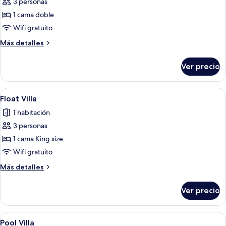
de
3 personas
Habitación
1 cama doble
Deluxe
Wifi gratuito
Más
Más detalles
detalles
sobre
Ver precio
Habitación
Deluxe
Abrir
Una habitación con techo de madera, 
10
Float Villa
todas
1 habitación
las
3 personas
fotos
de
1 cama King size
Float
Wifi gratuito
Villa
Más
Más detalles
detalles
sobre
Ver precio
Float
Villa
Abrir
Una casa moderna con piscina, sillones
9
Pool Villa