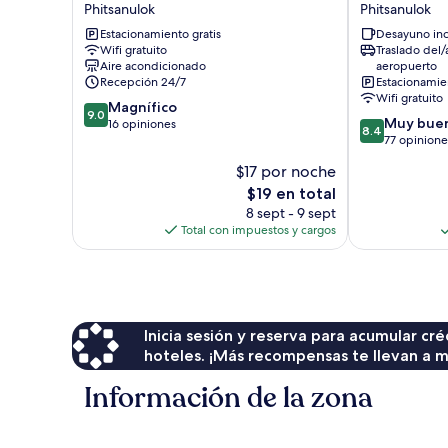
Phitsanulok
Phitsanulok
&
Hotel
Budget
Estacionamiento gratis
Phitsanulok
Desayuno inc
Wifi gratuito
Traslado del/
Hotel
Phitsanulok
Aire acondicionado
aeropuerto
Phitsanulok
Recepción 24/7
Estacionamien
Wifi gratuito
9.0
Magnífico
9.0
8.4
Muy bue
de
16 opiniones
8.4
de
77 opinione
10,
10,
Magnífico,
$17 por noche
Muy
16
El
$19 en total
bueno,
opiniones
precio
77
8 sept - 9 sept
actual
opiniones
Total con impuestos y cargos
es
de
$19
Inicia sesión y reserva para acumular c
hoteles. ¡Más recompensas te llevan a m
Información de la zona