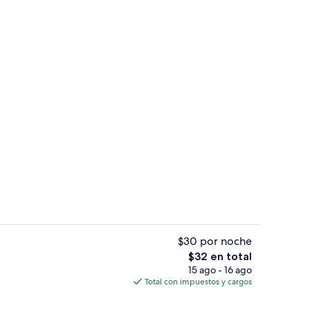
 caja de seguridad en la habitación y escritorio
2 albercas al aire libre, acceso de 08:
$30 por noche
El
$32 en total
precio
15 ago - 16 ago
Televisión de plasma de 40 pulgadas c
total
Total con impuestos y cargos
es
de