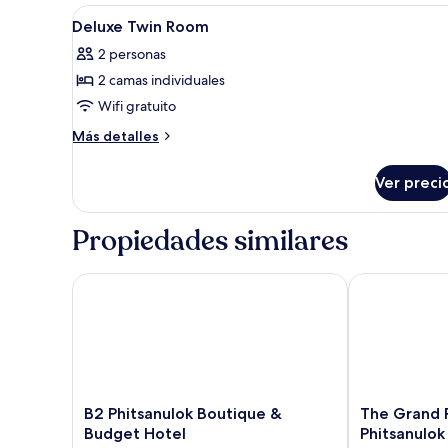
tina
1
Abrir
1 habitación, caja de seguridad 
9
cama
Deluxe Twin Room
todas
King
2 personas
size,
las
para
2 camas individuales
fotos
no
de
Wifi gratuito
fumadores,
Deluxe
tina
Más
Más detalles
Twin
detalles
sobre
Room
Ver preci
Deluxe
Twin
Room
Propiedades similares
B2 Phitsanulok Boutique & Budget Hotel
The Grand Riv
B2
The
B2 Phitsanulok Boutique &
The Grand R
Phitsanulok
Grand
Budget Hotel
Phitsanulok
Boutique
Riverside