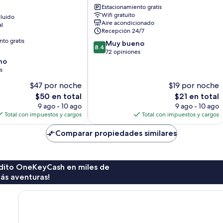
Estacionamiento gratis
Hotel
Wifi gratuito
luido
Phitsanulok
Aire acondicionado
al
Recepción 24/7
to gratis
8.4
Muy bueno
8.4
de
72 opiniones
10,
no
Muy
s
bueno,
$47 por noche
$19 por noche
72
El
El
$50 en total
$21 en total
opiniones
precio
precio
9 ago - 10 ago
9 ago - 10 ago
actual
actual
Total con impuestos y cargos
Total con impuestos y cargos
es
es
de
de
Comparar propiedades similares
$50
$21
rédito OneKeyCash en miles de
ás aventuras!