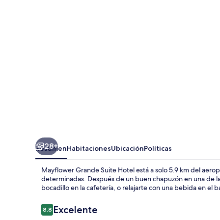
Suite
Hotel
28+
Resumen
Habitaciones
Ubicación
Políticas
Mayflower Grande Suite Hotel está a solo 5.9 km del aeropu
determinadas. Después de un buen chapuzón en una de las 2
bocadillo en la cafetería, o relajarte con una bebida en el b
Opiniones
Excelente
8.8
8.8 de 10,