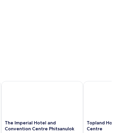
The Imperial Hotel and Convention Centre Phitsanulok
Topland Hotel & Conve
The
Topland
The Imperial Hotel and
Topland Hotel & Co
Imperial
Hotel
Convention Centre Phitsanulok
Centre
Hotel
&