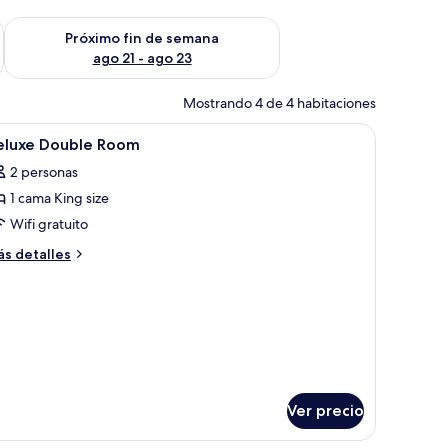
fin de semana ago 14 - ago 16
Consulta la disponibilidad para el próximo fin de semana ago
Próximo fin de semana
ago 21 - ago 23
Mostrando 4 de 4 habitaciones
 escritorio, una ventana con cortinas y un pequeño rincón de descanso.
brir
1 habitación, caja de seguridad en la habitació
9
eluxe Double Room
odas
2 personas
s
1 cama King size
otos
e
Wifi gratuito
eluxe
ás
s detalles
ouble
talles
bre
oom
luxe
uble
oom
Ver precio