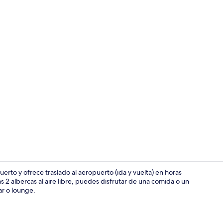
1 habitación,
erto y ofrece traslado al aeropuerto (ida y vuelta) en horas
 albercas al aire libre, puedes disfrutar de una comida o un
ar o lounge.
Recepción