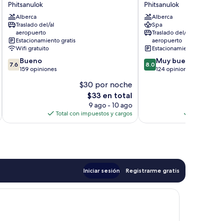
Phitsanulok
Phitsanulok
and
Convention
Convention
Alberca
Centre
Alberca
Traslado del/al
Spa
Centre
Phitsanulok
aeropuerto
Traslado del/al
Phitsanulok
Estacionamiento gratis
aeropuerto
Phitsanulok
Wifi gratuito
Estacionamiento gratis
7.6
8.0
Bueno
Muy bueno
7.6
8.0
de
de
159 opiniones
124 opiniones
10,
10,
$30 por noche
$
Bueno,
Muy
El
$33 en total
159
bueno,
precio
opiniones
124
9 ago - 10 ago
actual
opiniones
Total con impuestos y cargos
Total con 
es
de
$33
Iniciar sesión
Registrarme gratis