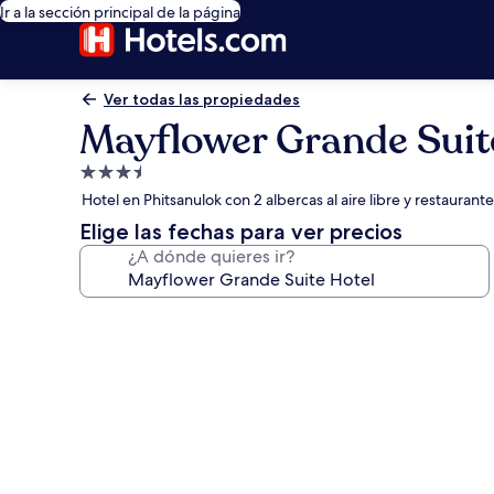
Ir a la sección principal de la página
Ver todas las propiedades
Mayflower Grande Suit
Propiedad
de
Hotel en Phitsanulok con 2 albercas al aire libre y restaurante
3.5
Elige las fechas para ver precios
estrellas
¿A dónde quieres ir?
Galería
de
fotos
de
Mayflower
Grande