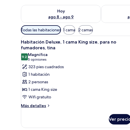
Consulta la disponibilidad para hoy ago 8 - ago 9
Consulta la d
Hoy
ago 8 - ago 9
a
Filtros
Todas las habitaciones
1 cama
2 camas
disponibles
Abrir
Una habitación de hotel con un
para
9
Habitación Deluxe, 1 cama King size, para no
todas
las
fumadores, tina
las
habitaciones
Magnífica
9.2
fotos
9.2 de 10
(5
5 opiniones
de
opiniones)
323 pies cuadrados
Habitación
1 habitación
Deluxe,
2 personas
1
1 cama King size
cama
Wifi gratuito
King
size,
Más
Más detalles
detalles
para
sobre
no
Ver preci
Habitación
fumadores,
Deluxe,