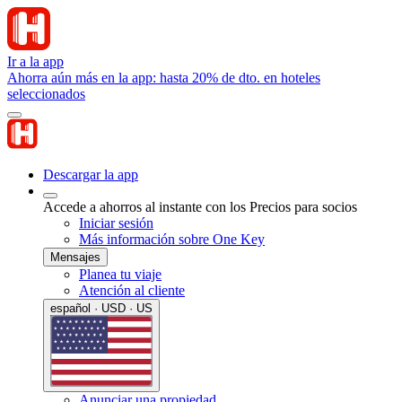
Ir a la app
Ahorra aún más en la app: hasta 20% de dto. en hoteles
seleccionados
Descargar la app
Accede a ahorros al instante con los Precios para socios
Iniciar sesión
Más información sobre One Key
Mensajes
Planea tu viaje
Atención al cliente
español · USD · US
Anunciar una propiedad