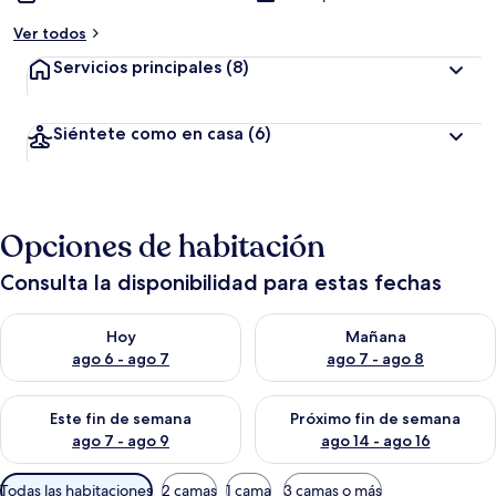
Ver todos
Servicios principales
(8)
Siéntete como en casa
(6)
Opciones de habitación
Consulta la disponibilidad para estas fechas
Consulta la disponibilidad para hoy ago 6 - ago 7
Consulta la disponibilidad pa
Hoy
Mañana
ago 6 - ago 7
ago 7 - ago 8
Consulta la disponibilidad para este fin de semana ago 7 - ag
Consulta la disponibilidad par
Este fin de semana
Próximo fin de semana
ago 7 - ago 9
ago 14 - ago 16
Filtros
Todas las habitaciones
2 camas
1 cama
3 camas o más