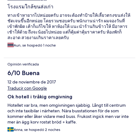
โรงแรมใกล้ขนส่งเก่า
ทางเข้าหายากไปหน่อยครับ อาจจะต้องทำป้ายให้เลี้ยวตรงขนส่งให้
ชัดเจนขึ้นอีกหน่อย โดยรวมชอบครับ พนักงานน่ารัก ผมจองวันที่
เข้าพักผิด เค้าก็แก้ไขให้ หาห้องให้ แนะนำร้านกินข้าวให้ มีอาหาร
เช้าให้ด้วย ถึงจะน้อยไปหน่อย แต่ก็คุ้มค่าคุ้มราคาครับ ห้องพักก็
สะอาด สวยงามเกินราคาเลยครับ
Aun, se hospedó 1 noche
Opinión verificada
6/10 Buena
12 de noviembre de 2017
Traducir con Google
Ok hotell i tråkig omgivning
Hotellet var bra, men omgivningen sjabbig. Långt till centrum
och inte taxibilar i närheten. Nära busstationen för de som
kommer eller åker vidare med buss. Frukost ingick men var inte
mer än ägg korv rostat bröd + kaffe.
Anna, se hospedó 2 noches