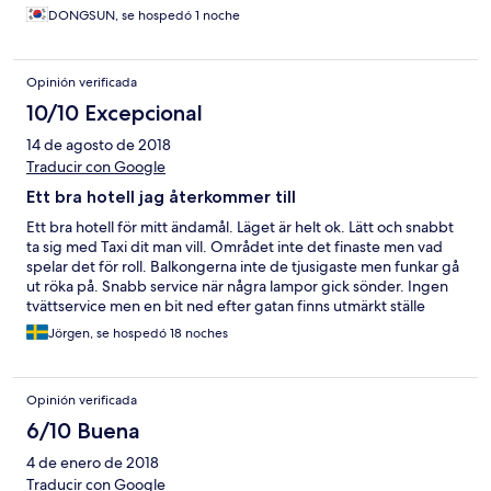
DONGSUN, se hospedó 1 noche
Opinión verificada
10/10 Excepcional
14 de agosto de 2018
Traducir con Google
Ett bra hotell jag återkommer till
Ett bra hotell för mitt ändamål. Läget är helt ok. Lätt och snabbt
ta sig med Taxi dit man vill. Området inte det finaste men vad
spelar det för roll. Balkongerna inte de tjusigaste men funkar gå
ut röka på. Snabb service när några lampor gick sönder. Ingen
tvättservice men en bit ned efter gatan finns utmärkt ställe
5bhat / plagg
Jörgen, se hospedó 18 noches
Opinión verificada
6/10 Buena
4 de enero de 2018
Traducir con Google