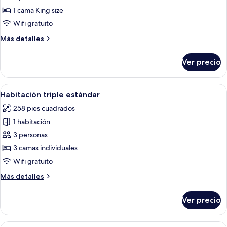
individuales
Habitación
1 cama King size
individual
Wifi gratuito
estándar
Más
Más detalles
detalles
sobre
Ver precio
Habitación
individual
estándar
Abrir
Habitación de hotel con dos camas, un
5
Habitación triple estándar
todas
258 pies cuadrados
las
1 habitación
fotos
de
3 personas
Habitación
3 camas individuales
triple
Wifi gratuito
estándar
Más
Más detalles
detalles
sobre
Ver precio
Habitación
triple
estándar
Abrir
Una habitación de hotel con cama, alm