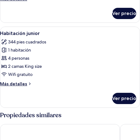
2
detalles
camas
sobre
Ver precio
Habitación
individuales
Deluxe
con
Abrir
Habitación de hotel con dos camas, p
17
2
Habitación junior
todas
camas
344 pies cuadrados
individuales
las
1 habitación
fotos
de
4 personas
Habitación
2 camas King size
junior
Wifi gratuito
Más
Más detalles
detalles
sobre
Ver precio
Habitación
junior
Propiedades similares
B2 Phitsanulok Boutique & Budget Hotel
The View