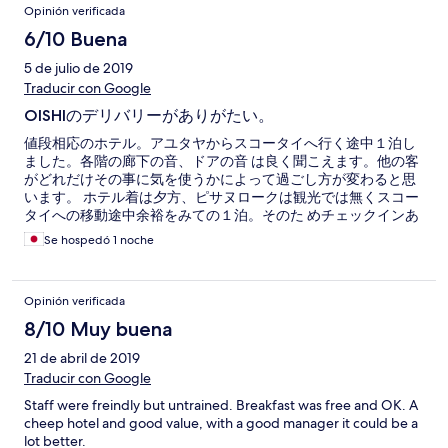
Opinión verificada
6/10 Buena
5 de julio de 2019
Traducir con Google
OISHIのデリバリーがありがたい。
値段相応のホテル。アユタヤからスコータイへ行く途中１泊し
ました。各階の廊下の音、ドアの音 は良く聞こえます。他の客
がどれだけその事に気を使うかによって過ごし方が変わると思
います。 ホテル着は夕方、ピサヌロークは観光では無くスコー
タイへの移動途中余裕をみての１泊。そのた めチェックインあ
とは食事に出るのも面倒だと思っていたところ部屋にタイで日
Se hospedó 1 noche
本食関係を展開し ているOISHIのデリバリーメニューがあり、
フロントに注文をお願いして夕食はそれで済ませまし た。これ
はありがたかったです。スタッフの対応も良かったです。
Opinión verificada
8/10 Muy buena
21 de abril de 2019
Traducir con Google
Staff were freindly but untrained. Breakfast was free and OK. A
cheep hotel and good value, with a good manager it could be a
lot better.