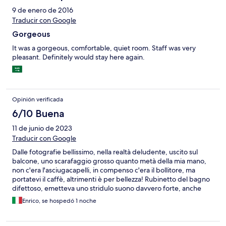
9 de enero de 2016
Traducir con Google
Gorgeous
It was a gorgeous, comfortable, quiet room. Staff was very
pleasant. Definitely would stay here again.
Opinión verificada
6/10 Buena
11 de junio de 2023
Traducir con Google
Dalle fotografie bellissimo, nella realtà deludente, uscito sul
balcone, uno scarafaggio grosso quanto metà della mia mano,
non c'era l'asciugacapelli, in compenso c'era il bollitore, ma
portatevi il caffè, altrimenti è per bellezza! Rubinetto del bagno
difettoso, emetteva uno stridulo suono davvero forte, anche
con la porta chiusa non ci ha lasciato dormire, meno male che era
Enrico, se hospedó 1 noche
per una notte sola. P.S. colazione tipica thailandese, ho
rinunciato!