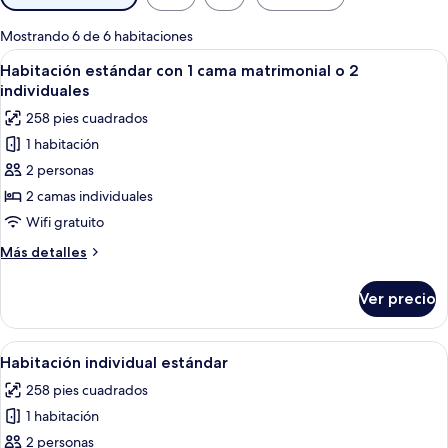
disponibles
para
Mostrando 6 de 6 habitaciones
las
Abrir
Habitación de hotel con dos camas, ca
8
Habitación estándar con 1 cama matrimonial o 2
habitaciones
todas
individuales
las
258 pies cuadrados
fotos
1 habitación
de
2 personas
Habitación
estándar
2 camas individuales
con
Wifi gratuito
1
Más
Más detalles
cama
detalles
matrimonial
sobre
Ver precio
Habitación
o
estándar
2
con
Abrir
Una cama bien hecha con ropa de cama
individuales
10
1
Habitación individual estándar
todas
cama
258 pies cuadrados
matrimonial
las
o
1 habitación
fotos
2
de
2 personas