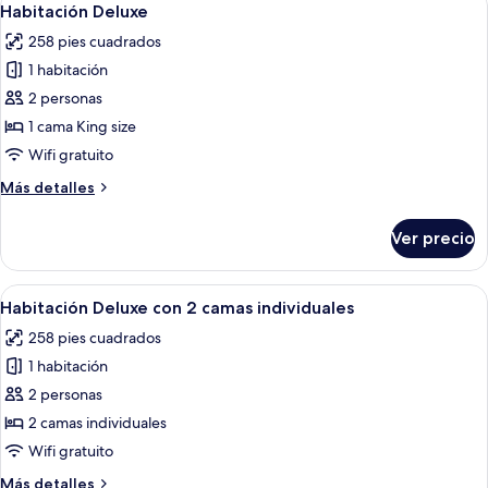
11
Habitación Deluxe
todas
258 pies cuadrados
las
1 habitación
fotos
de
2 personas
Habitación
1 cama King size
Deluxe
Wifi gratuito
Más
Más detalles
detalles
sobre
Ver precio
Habitación
Deluxe
Abrir
Habitación de hotel con dos camas, c
13
Habitación Deluxe con 2 camas individuales
todas
258 pies cuadrados
las
1 habitación
fotos
de
2 personas
Habitación
2 camas individuales
Deluxe
Wifi gratuito
con
Más
Más detalles