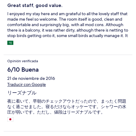
Great staff, good value.
I enjoyed my stay here and am grateful to all the lovely staff that
made me feel so welcome. The room itself is good, clean and
comfortable and surprisingly big, with all mod cons. Although
there is a balcony, it was rather dirty, although there is netting to
stop birds getting onto it, some small birds actually manage it. It
is a bit of a walk to the city centre and the railway station,
however, the Old bus station is very close by.That aside,
everything else was fine and I would definitely stay here again if
I visit Phitsanulok.
Opinión verificada
6/10 Buena
21 de noviembre de 2016
Traducir con Google
リーズナブル
夜に着いて、早朝のチェックアウトだったので、まったく問題
なく過ごせました。寝るだけならオッケーです。シャワーの水
圧が弱いです。ただし、値段はリーズナブルです。