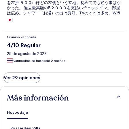
を左折 ５００ｍほどの左側という立地。初めてでも迷う事はな
かった。 過去最高額のB２０００を支払いチェックイン。 部屋
は広め。シャワー（お湯）の出は良好。TVのｃｈは多め。Wifi
は問題なく繋がった。 食事する所はバスステーションの方に数
店。一・ニ泊なら、バス移動するなら利用価値あり。
Opinión verificada
4/10 Regular
25 de agosto de 2023
Nannaphat, se hospedó 2 noches
Ver 29 opiniones
Más información
Hospedaje
E
Pp Garden Villa