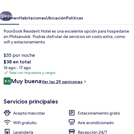
Hotel
erior
Siguiente
82+
Resumen
Habitaciones
Ubicación
Políticas
PoonSook Resident Hotel es una excelente opción para hospedarse
en Phitsanulok. Podrás disfrutar de servicios sin costo extra, como
wifi y estacionamiento.
$35 por noche
El
$38 en total
precio
16 ago - 17 ago
total
Total con impuestos y cargos
es
Opiniones
Muy buena
Exterior
8.0
Ver las 29 opiniones
de
8.0 de 10,
$38
Servicios principales
Acepta mascotas
Estacionamiento gratis
Wifi gratuito
Aire acondicionado
Lavandería
Recepción 24/7