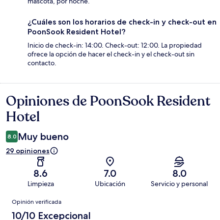
mascota, por noche.
¿Cuáles son los horarios de check-in y check-out en
PoonSook Resident Hotel?
Inicio de check-in: 14:00. Check-out: 12:00. La propiedad
ofrece la opción de hacer el check-in y el check-out sin
contacto.
Opiniones de PoonSook Resident
Opiniones
Hotel
Muy bueno
8.0
29 opiniones
8.6
7.0
8.0
Limpieza
Ubicación
Servicio y personal
Opiniones
Opinión verificada
10/10 Excepcional