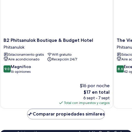
B2
The
B2 Phitsanulok Boutique & Budget Hotel
The Vi
Phitsanulok
Viewpoi
Phitsanulok
Phitsanu
Boutique
Hotel
Estacionamiento gratis
Wifi gratuito
Estaci
&
Phitsanu
Aire acondicionado
Recepción 24/7
Aire a
Budget
Hotel
9.0
8.6
Magnífico
Exc
9.0
8.6
Phitsanulok
de
de
16 opiniones
42 o
10,
10,
Magnífico,
Excelent
$16 por noche
16
42
El
$17 en total
opiniones
opinion
precio
6 sept - 7 sept
actual
Total con impuestos y cargos
es
de
Comparar propiedades similares
$17