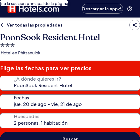
Ir a la sección principal de la página
Descargar la app
Ver todas las propiedades
PoonSook Resident Hotel
Propiedad
de
Hotel en Phitsanulok
3.0
estrellas
Elige las fechas para ver precios
¿A dónde quieres ir?
Fechas
Huéspedes
Buscar