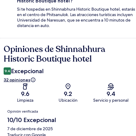
Historic Boutique hotel?
Si te hospedas en Shinnabhura Historic Boutique hotel, estarás
en el centro de Phitsanulok. Las atracciones turísticas incluyen
Universidad de Naresuan, que se encuentra a 10 minutos de
distancia en auto.
Opiniones de Shinnabhura
Opiniones
Historic Boutique hotel
Excepcional
9.4
32 opiniones
9.6
9.2
9.4
Limpieza
Ubicación
Servicio y personal
Opiniones
Opinión verificada
10/10 Excepcional
7 de diciembre de 2025
Traducir con Google