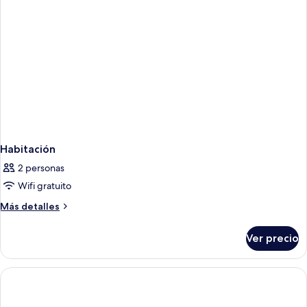
Habitación
2 personas
Wifi gratuito
Más
Más detalles
detalles
sobre
Ver precio
Habitación