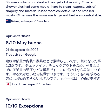
Shower curtains not ideal as they get a bit mouldy. Ornate
shower tiles had some mould..hard to clean I expect. Lots of
drapery and material in bedroom collects dust and smelled
musty. Otherwise the room was large and bed was comfortable.
Tiziana, se hospedó 3 noches
Opinión verificada
8/10 Muy buena
21 de agosto de 2025
Traducir con Google
建物や部屋の内装〜家具などは素晴らしいです。 気になった事
は2点です。 チェックイン、チェックアウトを含め、朝食会場
での従業員の態度などは最悪です。この点だけなら星は１つで
す。やる気がないなら転職すべきです。そういうものを求める
方にはお勧めできないホテルです。 もう一点は、Wifiが弱すぎ
る点です。 私は4階の部屋でしたから他の環境は分かりません
Hiroyuki, se hospedó 2 noches
が、とにかく繋がらない、すぐに切れるで使い物になりませ
ん。 以上の2点が大きなマイナスポイントです。施設などは本
当に素晴らしいので勿体無いです・・・
Opinión verificada
10/10 Excepcional