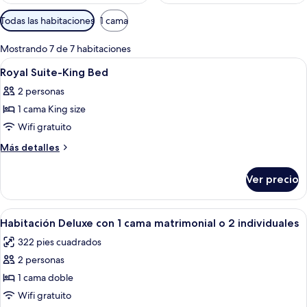
Filtros
Todas las habitaciones
1 cama
disponibles
para
Mostrando 7 de 7 habitaciones
las
Abrir
Una habitación con un escritorio de ma
17
Royal Suite-King Bed
habitaciones
todas
2 personas
las
1 cama King size
fotos
de
Wifi gratuito
Royal
Más
Más detalles
Suite-
detalles
sobre
King
Ver precio
Royal
Bed
Suite-
King
Abrir
Una cama grande con ropa de cama blan
8
Bed
Habitación Deluxe con 1 cama matrimonial o 2 individuales
todas
322 pies cuadrados
las
2 personas
fotos
de
1 cama doble
Habitación
Wifi gratuito