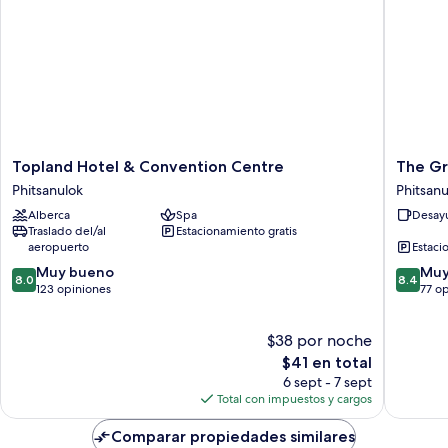
Topland
The
Topland Hotel & Convention Centre
The Gr
Hotel
Grand
Phitsanulok
Phitsanu
&
Riversid
Alberca
Spa
Desayu
Convention
Hotel
Traslado del/al
Estacionamiento gratis
Centre
Phitsanu
aeropuerto
Estaci
Phitsanulok
Phitsanu
8.0
8.4
Muy bueno
Muy
8.0
8.4
de
de
123 opiniones
77 o
10,
10,
Muy
Muy
$38 por noche
bueno,
bueno,
123
El
77
$41 en total
opiniones
precio
opinion
6 sept - 7 sept
actual
Total con impuestos y cargos
es
de
Comparar propiedades similares