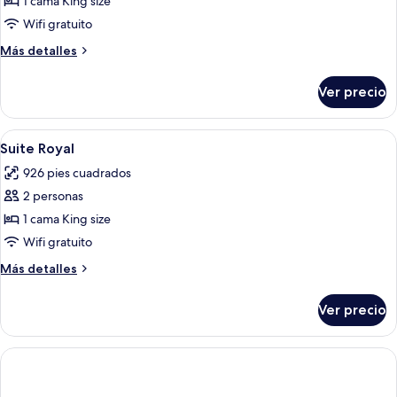
de
1 cama King size
individuales
Habitación
Wifi gratuito
junior
Más
Más detalles
con
detalles
1
sobre
Ver precio
Habitación
cama
junior
matrimonial
con
Abrir
Una habitación amplia con una bañera
o
16
1
Suite Royal
todas
cama
2
926 pies cuadrados
matrimonial
las
individuales
o
2 personas
fotos
2
de
1 cama King size
individuales
Suite
Wifi gratuito
Royal
Más
Más detalles
detalles
sobre
Ver precio
Suite
Royal