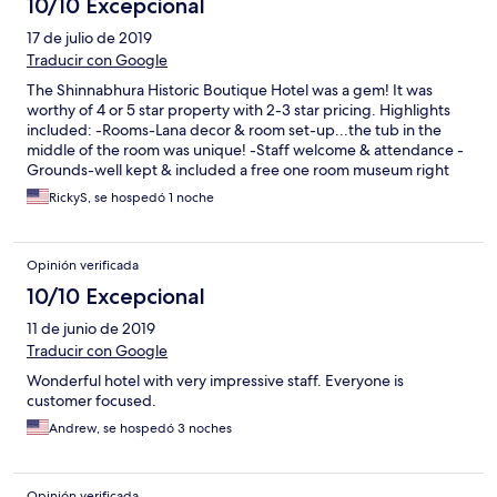
10/10 Excepcional
17 de julio de 2019
Traducir con Google
The Shinnabhura Historic Boutique Hotel was a gem! It was
worthy of 4 or 5 star property with 2-3 star pricing. Highlights
included: -Rooms-Lana decor & room set-up...the tub in the
middle of the room was unique! -Staff welcome & attendance -
Grounds-well kept & included a free one room museum right
above the lobby entrance. -Breakfast was really good which for
RickyS, se hospedó 1 noche
me means good coffee, omelette made to order & a good
selection of fruits & baked goods! Overall my wife called it her
“favorite hotel in all of Thailand!” That is saying a lot when we
Opinión verificada
have lived in Thailand for over 20 years!
10/10 Excepcional
11 de junio de 2019
Traducir con Google
Wonderful hotel with very impressive staff. Everyone is
customer focused.
Andrew, se hospedó 3 noches
Opinión verificada