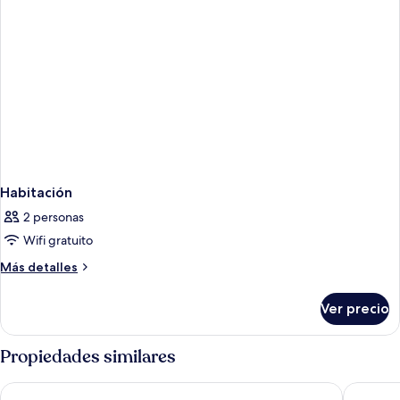
Habitación
2 personas
Wifi gratuito
Más
Más detalles
detalles
sobre
Ver precio
Habitación
Propiedades similares
Topland Hotel & Convention Centre
The Gran