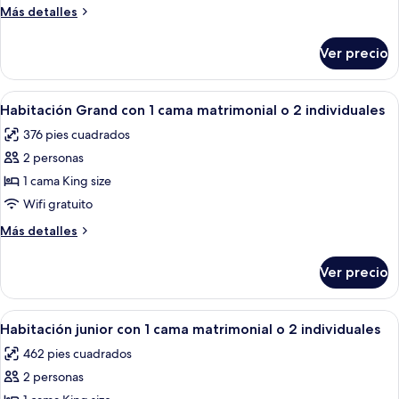
Deluxe
Más
Más detalles
con
detalles
1
sobre
Ver precio
Habitación
cama
Deluxe
matrimonial
con
Abrir
Un dormitorio con una cama grande, 
o
7
1
Habitación Grand con 1 cama matrimonial o 2 individuales
todas
cama
2
376 pies cuadrados
matrimonial
las
individuales
o
2 personas
fotos
2
de
1 cama King size
individuales
Habitación
Wifi gratuito
Grand
Más
Más detalles
con
detalles
1
sobre
Ver precio
Habitación
cama
Grand
matrimonial
con
Abrir
Un dormitorio amplio con una cama gr
o
9
1
Habitación junior con 1 cama matrimonial o 2 individuales
todas
cama
2
462 pies cuadrados
matrimonial
las
individuales
o
2 personas
fotos
2