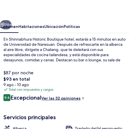
Historic
Boutique
hotel
erior
Siguiente
70+
Resumen
Habitaciones
Ubicación
Políticas
En Shinnabhura Historic Boutique hotel, estarás a 15 minutos en auto
de Universidad de Naresuan. Después de refrescarte en la alberca
al aire libre, dirígete a Chaliang, que te deleitará con sus
especialidades de cocina tailandesa, y está disponible para
desayunos, comidas y cenas. Destacan su bar o lounge, su sala de
fitness y su chapoteadero.
$87 por noche
El
$93 en total
precio
9 ago - 10 ago
Exterior
total
Total con impuestos y cargos
es
Opiniones
Excepcional
9.4
Ver las 32 opiniones
de
9.4 de 10,
$93
Servicios principales
Alberca
Traslado del/al aeropuerto