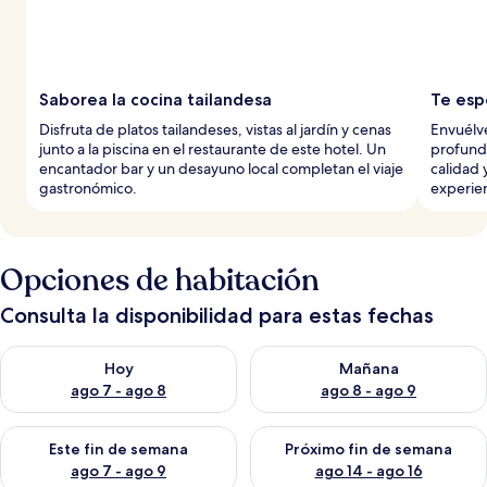
Saborea la cocina tailandesa
Te esp
Disfruta de platos tailandeses, vistas al jardín y cenas
Envuélve
junto a la piscina en el restaurante de este hotel. Un
profund
encantador bar y un desayuno local completan el viaje
calidad 
gastronómico.
experien
Opciones de habitación
Consulta la disponibilidad para estas fechas
Consulta la disponibilidad para hoy ago 7 - ago 8
Consulta la disponibilidad pa
Hoy
Mañana
ago 7 - ago 8
ago 8 - ago 9
Consulta la disponibilidad para este fin de semana ago 7 - ag
Consulta la disponibilidad par
Este fin de semana
Próximo fin de semana
ago 7 - ago 9
ago 14 - ago 16