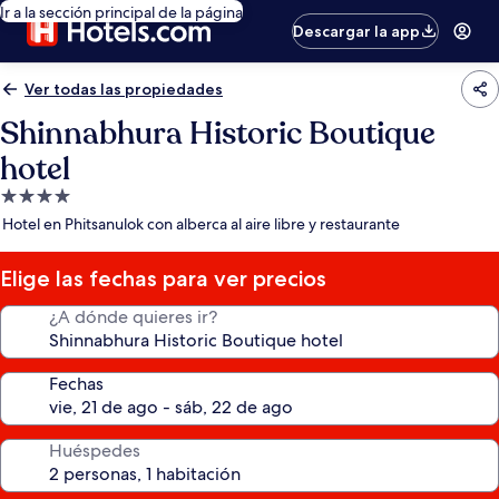
Ir a la sección principal de la página
Descargar la app
Ver todas las propiedades
Shinnabhura Historic Boutique
hotel
Propiedad
de
Hotel en Phitsanulok con alberca al aire libre y restaurante
4.0
estrellas
Elige las fechas para ver precios
¿A dónde quieres ir?
Fechas
Huéspedes