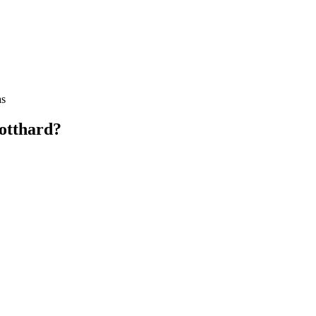
as
otthard?