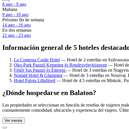
8 ago - 9 ago
Mañana
9 ago - 10 ago
Próximo fin de semana
14 ago - 16 ago
En dos semanas
21 ago - 23 ago
Información general de 5 hoteles destacad
La Contessa Castle Hotel
— Hotel de 2 estrellas en Szilvasvara
Oko-Park Panzió Kemping és Rendezvényközpont
— Hotel de 
Fehér Sas Panzió és Étterem
— Hotel de 3 estrellas en Nagyvis
Nomád Hotel & Glamping
— Hotel de 3 estrellas en Noszvaj. 
Hotel Palota Lillafüred
— Hotel de 4.5 estrellas en Miskolc. Pu
¿Dónde hospedarse en Balaton?
Las propiedades se seleccionan en función de reseñas de viajeros rea
constantemente comodidad, ubicación y experiencia del viajero. Últim
Ver menos