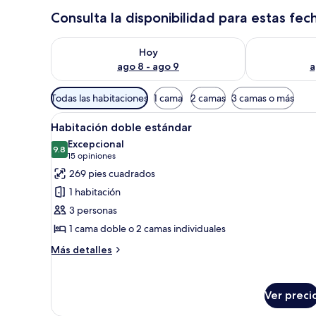
Consulta la disponibilidad para estas fec
Consulta la disponibilidad para hoy ago 8 - ago 9
Consulta la d
Hoy
ago 8 - ago 9
a
Filtros
Todas las habitaciones
1 cama
2 camas
3 camas o más
disponibles
Abrir
Una habitación de hotel con un
para
4
Habitación doble estándar
todas
las
Excepcional
las
9.8
habitaciones
9.8 de 10
(15
15 opiniones
fotos
opiniones)
269 pies cuadrados
de
1 habitación
Habitación
3 personas
doble
1 cama doble o 2 camas individuales
estándar
Más
Más detalles
detalles
sobre
Habitación
Ver preci
doble
estándar