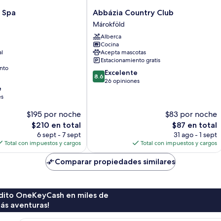
Abbázia
 Spa
Abbázia Country Club
Country
Márokföld
Club
Alberca
Márokföld
Cocina
al
Acepta mascotas
Estacionamiento gratis
nto
8.6
Excelente
8.6
de
26 opiniones
e
10,
es
Excelente,
26
$195 por noche
$83 por noche
opiniones
El
El
$210 en total
$87 en total
precio
precio
6 sept - 7 sept
31 ago - 1 sept
actual
actual
Total con impuestos y cargos
Total con impuestos y cargos
es
es
de
de
Comparar propiedades similares
$210
$87
rédito OneKeyCash en miles de
ás aventuras!