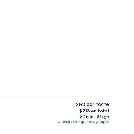
Restaurante
$198 por noche
El
$213 en total
precio
30 ago - 31 ago
Restaurante
total
Total con impuestos y cargos
es
de