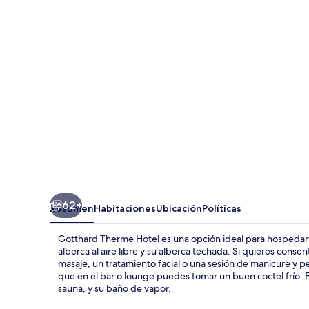
Hotel
62+
Resumen
Habitaciones
Ubicación
Políticas
Gotthard Therme Hotel es una opción ideal para hospedart
alberca al aire libre y su alberca techada. Si quieres cons
masaje, un tratamiento facial o una sesión de manicure y p
que en el bar o lounge puedes tomar un buen coctel frío. E
sauna, y su baño de vapor.