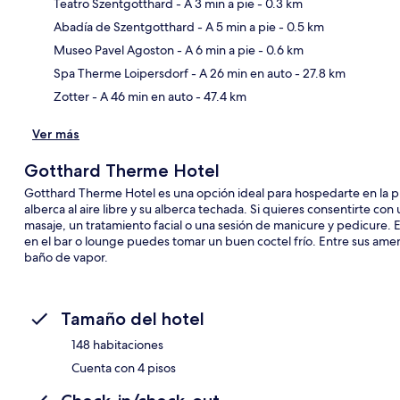
Teatro Szentgotthard
- A 3 min a pie
- 0.3 km
Abadía de Szentgotthard
- A 5 min a pie
- 0.5 km
Sec
Museo Pavel Agoston
- A 6 min a pie
- 0.6 km
Spa Therme Loipersdorf
- A 26 min en auto
- 27.8 km
Zotter
- A 46 min en auto
- 47.4 km
Ver más
Gotthard Therme Hotel
Gotthard Therme Hotel es una opción ideal para hospedarte en la p
alberca al aire libre y su alberca techada. Si quieres consentirte c
masaje, un tratamiento facial o una sesión de manicure y pedicure. 
en el bar o lounge puedes tomar un buen coctel frío. Entre sus ameni
baño de vapor.
Tamaño del hotel
148 habitaciones
Cuenta con 4 pisos