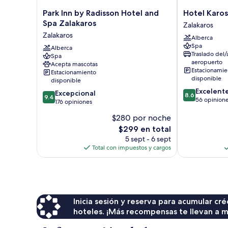
Park
Hotel
Park Inn by Radisson Hotel and
Hotel Karos
Inn
Karos
Spa Zalakaros
Zalakaros
by
Spa
Zalakaros
Alberca
Radisson
Zalakaros
Spa
Hotel
Alberca
Traslado del/
Spa
and
aeropuerto
Acepta mascotas
Spa
Estacionamie
Estacionamiento
Zalakaros
disponible
disponible
Zalakaros
8.6
Excelent
9.4
Excepcional
8.6
9.4
de
56 opinion
de
176 opiniones
10,
10,
$280 por noche
Excelente,
Excepcional,
56
El
$299 en total
176
opiniones
precio
opiniones
5 sept - 6 sept
actual
Total con impuestos y cargos
es
de
$299
Inicia sesión y reserva para acumular c
hoteles. ¡Más recompensas te llevan a m