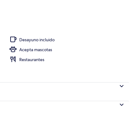
ientos faciales y manicures y pedicures
Desayuno incluido
Acepta mascotas
Restaurantes