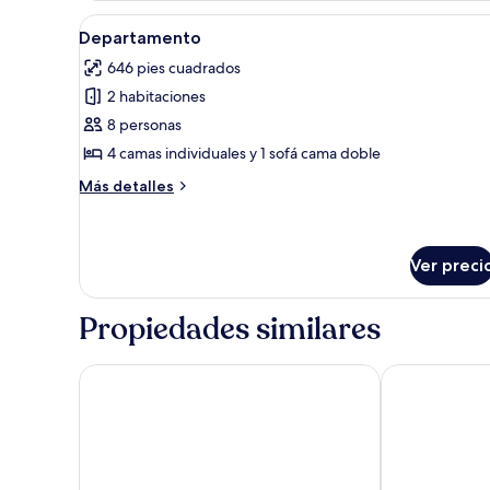
Abrir
Habitación de hotel con una ca
4
Departamento
todas
646 pies cuadrados
las
2 habitaciones
fotos
de
8 personas
Departamento
4 camas individuales y 1 sofá cama doble
Más
Más detalles
detalles
sobre
Departamento
Ver preci
Propiedades similares
Park Inn by Radisson Hotel and Spa Zalakaros
Hotel Karos 