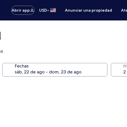
•
Abrir app
USD
Anunciar una propiedad
Ate
l
rd
Fechas
H