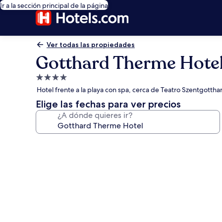
Ir a la sección principal de la página
Ver todas las propiedades
Gotthard Therme Hote
Propiedad
de
Hotel frente a la playa con spa, cerca de Teatro Szentgottha
4.0
Elige las fechas para ver precios
estrellas
¿A dónde quieres ir?
Galería
de
fotos
de
Gotthard
Therme