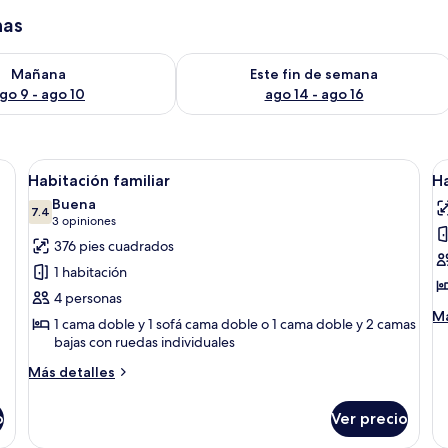
has
isponibilidad para mañana ago 9 - ago 10
Consulta la disponibilidad para este 
Mañana
Este fin de semana
go 9 - ago 10
ago 14 - ago 16
a cama grande, un escritorio con televisión, una silla y un ventanal amplio.
Abrir
Habitación de hotel con cama, sofá ver
A
4
Habitación familiar
Ha
todas
t
Buena
las
7.4
la
7.4 de 10
(3
3 opiniones
fotos
f
opiniones)
376 pies cuadrados
de
d
1 habitación
Habitación
H
4 personas
familiar
d
M
Má
1 cama doble y 1 sofá cama doble o 1 cama doble y 2 camas
e
de
bajas con ruedas individuales
b
so
Ha
Más
Más detalles
do
detalles
es
sobre
o
Ver precio
ba
Habitación
familiar