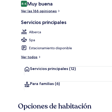
Opiniones
Muy buena
8.4
8.4 de 10,
Ver las 166 opiniones
Sauna, tratam
Servicios principales
Alberca
Spa
Estacionamiento disponible
Ver todos
Servicios principales
(12)
Para familias
(6)
Opciones de habitación