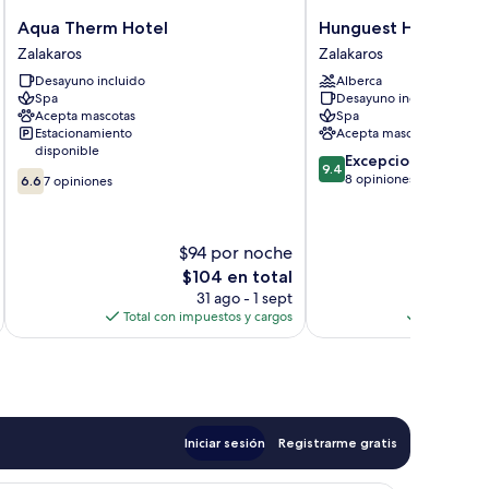
Aqua
Hunguest
Aqua Therm Hotel
Hunguest Hotel Frey
Therm
Hotel
Zalakaros
Zalakaros
Hotel
Freya
Desayuno incluido
Alberca
Zalakaros
Zalakaros
Spa
Desayuno incluido
Acepta mascotas
Spa
Estacionamiento
Acepta mascotas
disponible
9.4
Excepcional
9.4
6.6
de
8 opiniones
6.6
7 opiniones
de
10,
10,
Excepcional,
7
8
$94 por noche
$2
opiniones
opiniones
El
E
$104 en total
precio
31 ago - 1 sept
actual
Total con impuestos y cargos
Total con 
es
de
$104
Iniciar sesión
Registrarme gratis