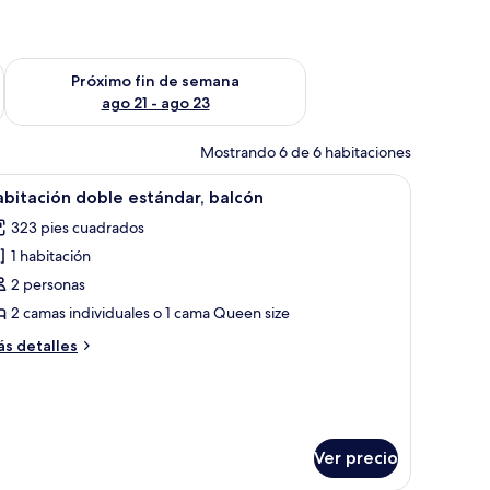
fin de semana ago 14 - ago 16
Consulta la disponibilidad para el próximo fin de semana ago
Próximo fin de semana
ago 21 - ago 23
Mostrando 6 de 6 habitaciones
de, escritorio con una bandeja de frutas, lámpara y un cuadro en la pared.
brir
Una habitación de hotel con una cama grande, 
6
bitación doble estándar, balcón
odas
323 pies cuadrados
s
1 habitación
otos
e
2 personas
abitación
2 camas individuales o 1 cama Queen size
oble
ás
s detalles
stándar,
talles
alcón
bre
bitación
ble
tándar,
Ver precio
lcón