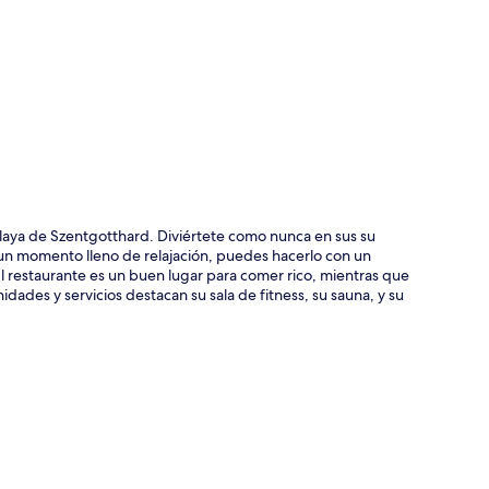
ción del mapa
laya de Szentgotthard. Diviértete como nunca en sus su
on un momento lleno de relajación, puedes hacerlo con un
El restaurante es un buen lugar para comer rico, mientras que
dades y servicios destacan su sala de fitness, su sauna, y su