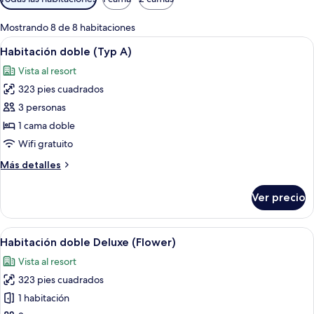
disponibles
para
Mostrando 8 de 8 habitaciones
las
Abrir
Habitación de hotel con cama, dos sillo
6
Habitación doble (Typ A)
habitaciones
todas
Vista al resort
las
323 pies cuadrados
fotos
de
3 personas
Habitación
1 cama doble
doble
Wifi gratuito
(Typ
Más
Más detalles
A)
detalles
sobre
Ver precio
Habitación
doble
(Typ
Abrir
Una habitación de hotel moderna con 
7
A)
Habitación doble Deluxe (Flower)
todas
Vista al resort
las
323 pies cuadrados
fotos
de
1 habitación