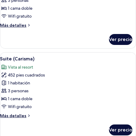
3 personas
(Classica)
1 cama doble
Wifi gratuito
Más
Más detalles
detalles
sobre
Ver precio
Suite
(Classica)
Abrir
Ropa de cama hipoalergénica y minib
4
Suite (Carisma)
todas
Vista al resort
las
452 pies cuadrados
fotos
de
1 habitación
Suite
3 personas
(Carisma)
1 cama doble
Wifi gratuito
Más
Más detalles
detalles
sobre
Ver precio
Suite