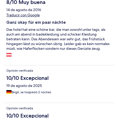
8/10 Muy buena
14 de agosto de 2016
Traducir con Google
Ganz okay für ein paar nächte
Das hotel hat eine schöne bar, die man sowohl unter tags, als
auch am abend in badekleidung und schicker Kleidung
betraten kann. Das Abendessen war sehr gut, das Frühstück
hingegen lässt zu wünschen übrig. Leider gab es kein normales
müsli, wie Haferflocken sondern nur dieses Gerüste zeug.
Ebenfalls gefehlt hat frisches Obst und Gemüse aus der Region,
es gab nur exotische Früchte wie Annanas, Kiwi und Co. Es gab
noch nicht einmal Bananen, die sonst wirklich überall erhältlich
sind. Besser gefallen hat mir, dass es einen direkten Durchgang
Opinión verificada
zur therme loipersdorf gibt. Das Zimmer war sauber und es gab
zwei Fernseher. Einer war in der oberen Etage und eines in der
10/10 Excepcional
unteren. Nach oben kommt man durch eine Wendeltreppe die
19 de agosto de 2025
sehr eng und unkomfortabel ist. Ich hab mich dem öfteren
hingehören und einmal bin ich sogar ausgerutscht und hab mir
Birgit, se hospedó 2 noches
die Ferse aufgeschürft. Alles in allen war der Aufenthalt
angenehm und erholsam.
Opinión verificada
10/10 Excepcional