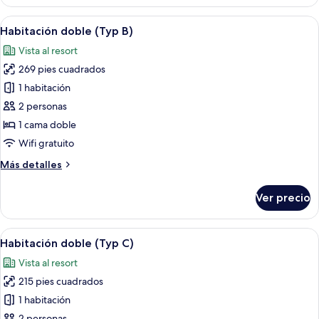
(Carisma)
Abrir
Una habitación de hotel moderna con u
5
Habitación doble (Typ B)
todas
Vista al resort
las
269 pies cuadrados
fotos
de
1 habitación
Habitación
2 personas
doble
1 cama doble
(Typ
Wifi gratuito
B)
Más
Más detalles
detalles
sobre
Ver precio
Habitación
doble
(Typ
Abrir
Una habitación de hotel moderna con un
5
B)
Habitación doble (Typ C)
todas
Vista al resort
las
215 pies cuadrados
fotos
de
1 habitación
Habitación
2 personas