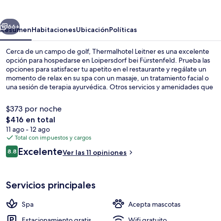
erior
Siguiente
66+
Resumen
Habitaciones
Ubicación
Políticas
Cerca de un campo de golf, Thermalhotel Leitner es una excelente
opción para hospedarse en Loipersdorf bei Fürstenfeld. Prueba las
opciones para satisfacer tu apetito en el restaurante y regálate un
momento de relax en su spa con un masaje, un tratamiento facial o
una sesión de terapia ayurvédica. Otros servicios y amenidades que
verás en este hotel de lujo son un parque acuático, un bar o lounge
y gimnasio.
$373 por noche
El
$416 en total
precio
11 ago - 12 ago
Ropa de cama hipoalergénica y minib
total
Total con impuestos y cargos
es
Opiniones
Excelente
8.8
Ver las 11 opiniones
de
8.8 de 10,
$416
Servicios principales
Spa
Acepta mascotas
Estacionamiento gratis
Wifi gratuito