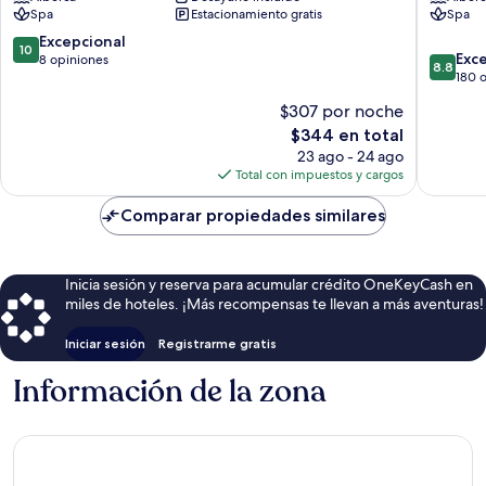
bei
Spa
Spa
Estacionamiento gratis
Spa
Fuerstenfeld
Krems
Krems
10.0
Excepcional
10
8.8
an
Exc
de
8 opiniones
8.8
de
der
180 
10,
10,
Donau
Excepcional,
$307 por noche
Excelent
8
El
$344 en total
180
opiniones
precio
opinion
23 ago - 24 ago
actual
Total con impuestos y cargos
es
de
Comparar propiedades similares
$344
Inicia sesión y reserva para acumular crédito OneKeyCash en
miles de hoteles. ¡Más recompensas te llevan a más aventuras!
Iniciar sesión
Registrarme gratis
Información de la zona