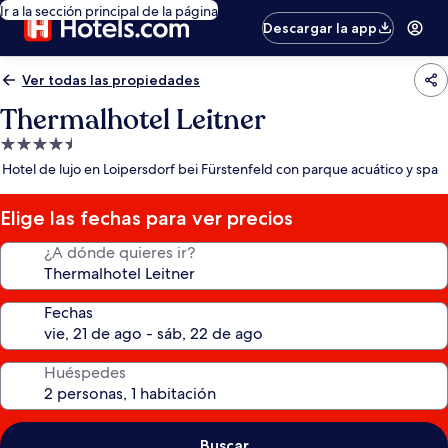
Ir a la sección principal de la página
Descargar la app
Ver todas las propiedades
Thermalhotel Leitner
Propiedad
de
Hotel de lujo en Loipersdorf bei Fürstenfeld con parque acuático y spa
4.5
estrellas
Elige las fechas para ver precios
¿A dónde quieres ir?
Fechas
Huéspedes
Buscar