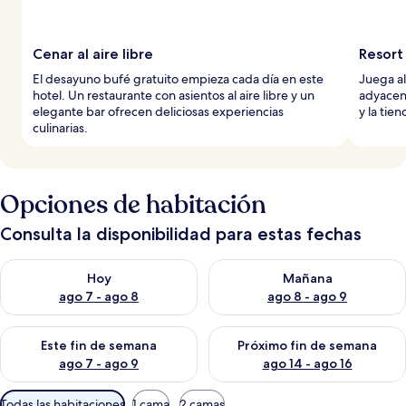
Cenar al aire libre
Resort
El desayuno bufé gratuito empieza cada día en este
Juega al
hotel. Un restaurante con asientos al aire libre y un
adyacent
elegante bar ofrecen deliciosas experiencias
y la tie
culinarias.
Opciones de habitación
Consulta la disponibilidad para estas fechas
Consulta la disponibilidad para hoy ago 7 - ago 8
Consulta la disponibilidad pa
Hoy
Mañana
ago 7 - ago 8
ago 8 - ago 9
Consulta la disponibilidad para este fin de semana ago 7 - ag
Consulta la disponibilidad par
Este fin de semana
Próximo fin de semana
ago 7 - ago 9
ago 14 - ago 16
Filtros
Todas las habitaciones
1 cama
2 camas