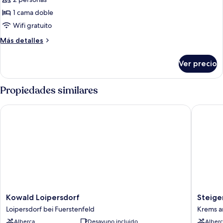
doble
1 cama doble
(Typ
Wifi gratuito
C)
Más
Más detalles
detalles
sobre
Ver precio
Habitación
doble
(Typ
Propiedades similares
C)
Kowald Loipersdorf
Steigenb
Kowald
Steigen
Kowald Loipersdorf
Steige
Loipersdorf
Hotel
Loipersdorf bei Fuerstenfeld
Krems a
Loipersdorf
&
Alberca
Desayuno incluido
Alberc