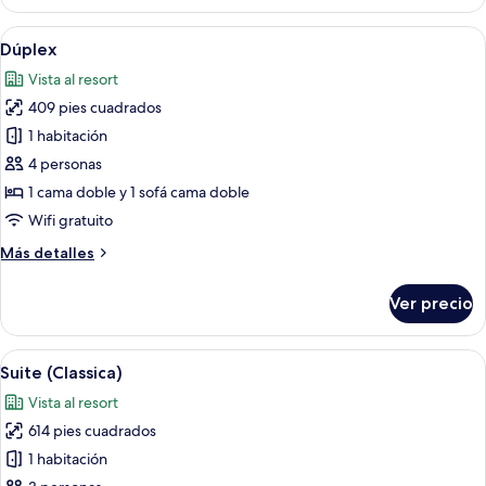
(Contessa)
Abrir
Una sala de estar moderna con un sofá
7
Dúplex
todas
Vista al resort
las
409 pies cuadrados
fotos
de
1 habitación
Dúplex
4 personas
1 cama doble y 1 sofá cama doble
Wifi gratuito
Más
Más detalles
detalles
sobre
Ver precio
Dúplex
Abrir
Un dormitorio espacioso con una cama 
5
Suite (Classica)
todas
Vista al resort
las
614 pies cuadrados
fotos
de
1 habitación
Suite