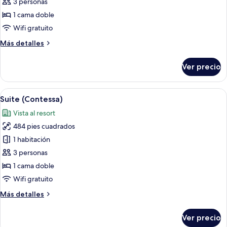
Habitación
3 personas
doble
1 cama doble
Deluxe
Wifi gratuito
(Flower)
Más
Más detalles
detalles
sobre
Ver precio
Habitación
doble
Deluxe
Abrir
Un dormitorio con una cama grande, un
5
(Flower)
Suite (Contessa)
todas
Vista al resort
las
484 pies cuadrados
fotos
de
1 habitación
Suite
3 personas
(Contessa)
1 cama doble
Wifi gratuito
Más
Más detalles
detalles
sobre
Ver precio
Suite