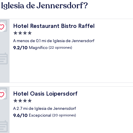
Iglesia de Jennersdorf?
Hotel Restaurant Bistro Raffel
Hotel Restaurant Bistro Raffel
Propiedad
de
A menos de 0.1 mi de Iglesia de Jennersdorf
4.0
9.2
9.2/10
Magnífico
(22 opiniones)
estrellas
de
10,
Magnífico,
(22
opiniones)
Hotel Oasis Loipersdorf
Hotel Oasis Loipersdorf
Propiedad
de
A 2.7 mi de Iglesia de Jennersdorf
4.0
9.6
9.6/10
Excepcional
(20 opiniones)
estrellas
de
10,
Excepcional,