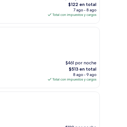
El
$122 en total
precio
7 ago - 8 ago
actual
Total con impuestos y cargos
es
de
$122
$461 por noche
El
$513 en total
precio
8 ago - 9 ago
actual
Total con impuestos y cargos
es
de
$513