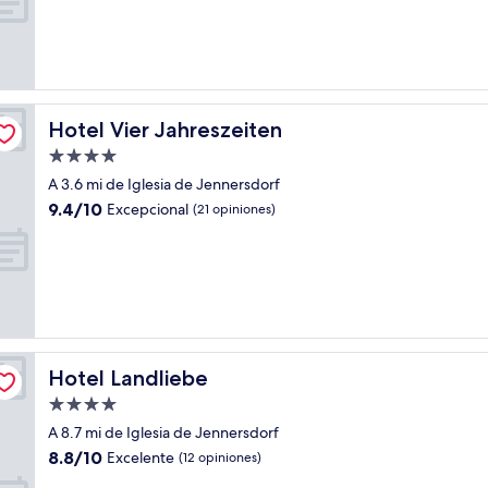
Excelente,
(23
opiniones)
Hotel Vier Jahreszeiten
Hotel Vier Jahreszeiten
Propiedad
de
A 3.6 mi de Iglesia de Jennersdorf
4.0
9.4
9.4/10
Excepcional
(21 opiniones)
estrellas
de
10,
Excepcional,
(21
opiniones)
Hotel Landliebe
Hotel Landliebe
Propiedad
de
A 8.7 mi de Iglesia de Jennersdorf
4.0
8.8
8.8/10
Excelente
(12 opiniones)
estrellas
de