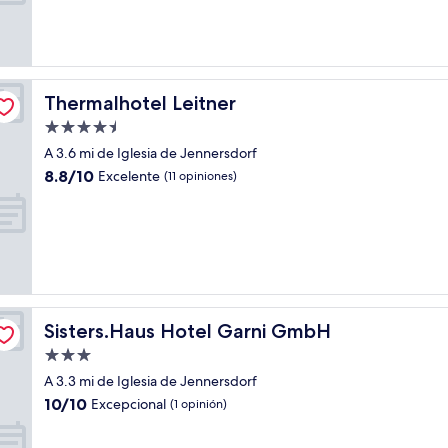
Excepcional,
(20
opiniones)
Thermalhotel Leitner
Thermalhotel Leitner
Propiedad
de
A 3.6 mi de Iglesia de Jennersdorf
4.5
8.8
8.8/10
Excelente
(11 opiniones)
estrellas
de
10,
Excelente,
(11
opiniones)
Sisters.Haus Hotel Garni GmbH
Sisters.Haus Hotel Garni GmbH
Propiedad
de
A 3.3 mi de Iglesia de Jennersdorf
3.0
10.0
10/10
Excepcional
(1 opinión)
estrellas
de
10,