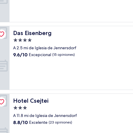
Excepcional,
(1
opinión)
Das Eisenberg
Das Eisenberg
Propiedad
de
A 2.5 mi de Iglesia de Jennersdorf
4.0
9.6
9.6/10
Excepcional
(15 opiniones)
estrellas
de
10,
Excepcional,
(15
opiniones)
Hotel Csejtei
Hotel Csejtei
Propiedad
de
A 11.8 mi de Iglesia de Jennersdorf
3.0
8.8
8.8/10
Excelente
(23 opiniones)
estrellas
de
10,