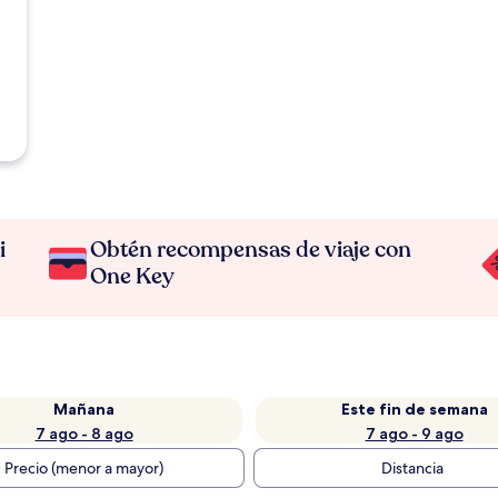
i
Obtén recompensas de viaje con
One Key
Mañana
Este fin de semana
7 ago - 8 ago
7 ago - 9 ago
Precio (menor a mayor)
Distancia