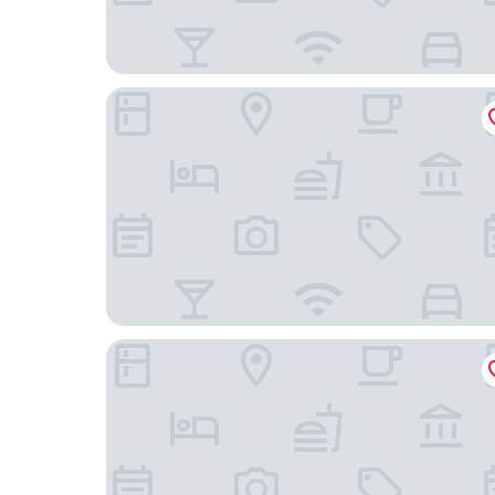
Thermalhotel Leitner
Sisters.Haus Hotel Garni GmbH