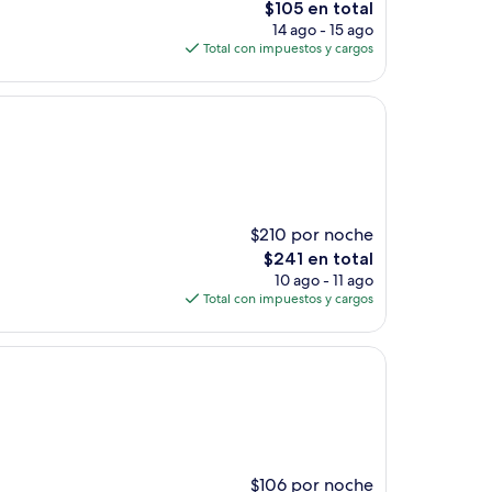
El
$105 en total
precio
14 ago - 15 ago
actual
Total con impuestos y cargos
es
de
$105
$210 por noche
El
$241 en total
precio
10 ago - 11 ago
actual
Total con impuestos y cargos
es
de
$241
$106 por noche