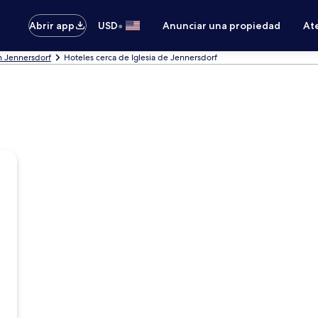
•
Abrir app
USD
Anunciar una propiedad
Ate
n Jennersdorf
Hoteles cerca de Iglesia de Jennersdorf