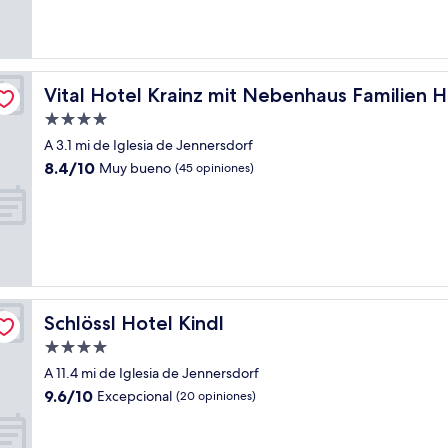
(20
opiniones)
Vital Hotel Krainz mit Nebenhaus Familien Hotel
Vital Hotel Krainz mit Nebenhaus Familien H
Propiedad
de
A 3.1 mi de Iglesia de Jennersdorf
4.0
8.4
8.4/10
Muy bueno
(45 opiniones)
estrellas
de
10,
Muy
bueno,
(45
opiniones)
Schlössl Hotel Kindl
Schlössl Hotel Kindl
Propiedad
de
A 11.4 mi de Iglesia de Jennersdorf
4.0
9.6
9.6/10
Excepcional
(20 opiniones)
estrellas
de
10,