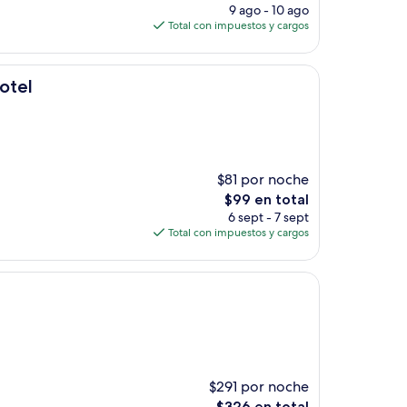
precio
9 ago - 10 ago
actual
Total con impuestos y cargos
es
de
$167
otel
$81 por noche
El
$99 en total
precio
6 sept - 7 sept
actual
Total con impuestos y cargos
es
de
$99
$291 por noche
El
$326 en total