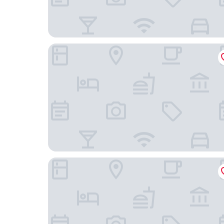
Das Eisenberg
Hotel Csejtei