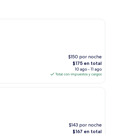
$150 por noche
El
$175 en total
precio
10 ago - 11 ago
actual
Total con impuestos y cargos
es
de
$175
$143 por noche
El
$167 en total