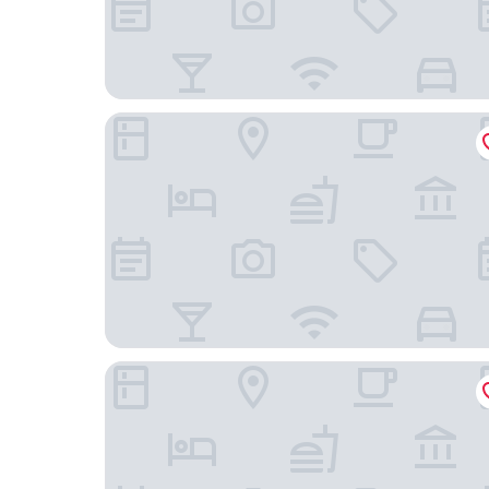
Kowald Loipersdorf
Vulkanlandhotel Legenstein