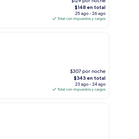
$129 por noche
El
$148 en total
precio
25 ago - 26 ago
actual
Total con impuestos y cargos
es
de
$148
$307 por noche
El
$343 en total
precio
23 ago - 24 ago
actual
Total con impuestos y cargos
es
de
$343