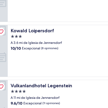
10,
Excelente,
(12
opiniones)
Kowald Loipersdorf
Kowald Loipersdorf
Propiedad
de
A 3.6 mi de Iglesia de Jennersdorf
3.0
10.0
10/10
Excepcional
(8 opiniones)
estrellas
de
10,
Excepcional,
(8
opiniones)
Vulkanlandhotel Legenstein
Vulkanlandhotel Legenstein
Propiedad
de
A 11 mi de Iglesia de Jennersdorf
4.0
9.6
9.6/10
Excepcional
(11 opiniones)
estrellas
de