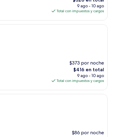
precio
9 ago - 10 ago
actual
Total con impuestos y cargos
es
de
$326
$373 por noche
El
$416 en total
precio
9 ago - 10 ago
actual
Total con impuestos y cargos
es
de
$416
$86 por noche