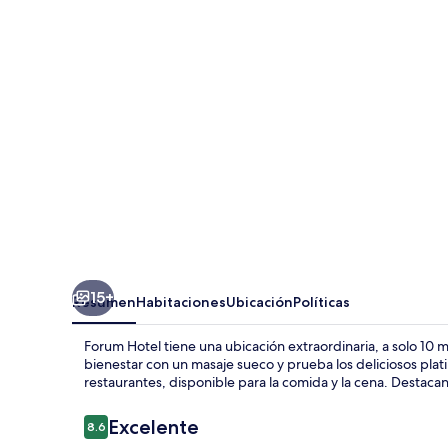
15+
Resumen
Habitaciones
Ubicación
Políticas
Forum Hotel tiene una ubicación extraordinaria, a solo 1
bienestar con un masaje sueco y prueba los deliciosos plati
restaurantes, disponible para la comida y la cena. Destacan 
Opiniones
Excelente
8.6
8.6 de 10,