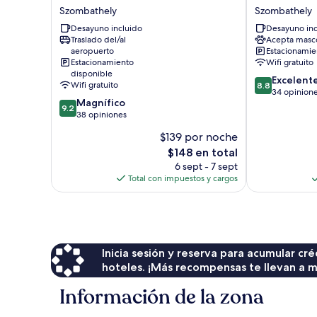
Boutique
Hotel
Szombathely
Szombathely
Hotel
Szombathely
Desayuno incluido
Desayuno inc
Szombathely
Traslado del/al
Acepta masc
aeropuerto
Estacionamien
Estacionamiento
Wifi gratuito
disponible
8.8
Excelent
Wifi gratuito
8.8
de
34 opinion
9.2
Magnífico
10,
9.2
de
38 opiniones
Excelente,
10,
34
$139 por noche
Magnífico,
opiniones
El
$148 en total
38
precio
opiniones
6 sept - 7 sept
actual
Total con impuestos y cargos
es
de
$148
Inicia sesión y reserva para acumular c
hoteles. ¡Más recompensas te llevan a m
Información de la zona