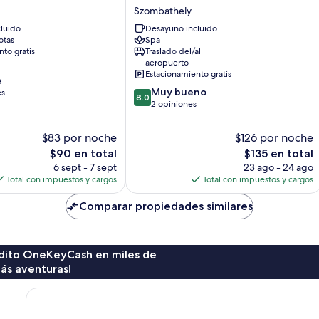
Park
Szombathely
Hotel
luido
Desayuno incluido
Szombathely
otas
Spa
to gratis
Traslado del/al
aeropuerto
Estacionamiento gratis
e
8.0
Muy bueno
es
8.0
de
2 opiniones
10,
Muy
$83 por noche
$126 por noche
bueno,
El
El
$90 en total
$135 en total
2
precio
precio
6 sept - 7 sept
23 ago - 24 ago
opiniones
actual
actual
Total con impuestos y cargos
Total con impuestos y cargos
es
es
de
de
Comparar propiedades similares
$90
$135
rédito OneKeyCash en miles de
ás aventuras!