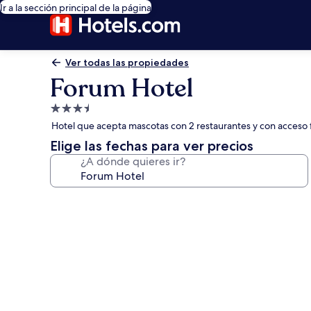
Ir a la sección principal de la página
Ver todas las propiedades
Forum Hotel
Propiedad
de
Hotel que acepta mascotas con 2 restaurantes y con acceso f
3.5
Elige las fechas para ver precios
estrellas
¿A dónde quieres ir?
Galería
de
fotos
de
Forum
Hotel