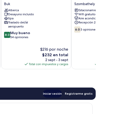
Premium
Apartman
Buk
Szombathely
Resort
Szombathely
Alberca
Estacionamiento gratis
Buk
Szombathely
Desayuno incluido
Wifi gratuito
Spa
Aire acondicionado
Traslado del/al
Recepción 24/7
aeropuerto
6.0
6.0
3 opiniones
8.0
Muy bueno
de
8.0
de
54 opiniones
10,
10,
3
Muy
opiniones
$216 por noche
$
bueno,
El
$232 en total
54
precio
2 sept - 3 sept
opiniones
actual
Total con impuestos y cargos
Total con 
es
de
$232
Iniciar sesión
Registrarme gratis