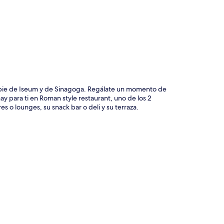
ción del mapa
 a pie de Iseum y de Sinagoga. Regálate un momento de
ay para ti en Roman style restaurant, uno de los 2
s o lounges, su snack bar o deli y su terraza.