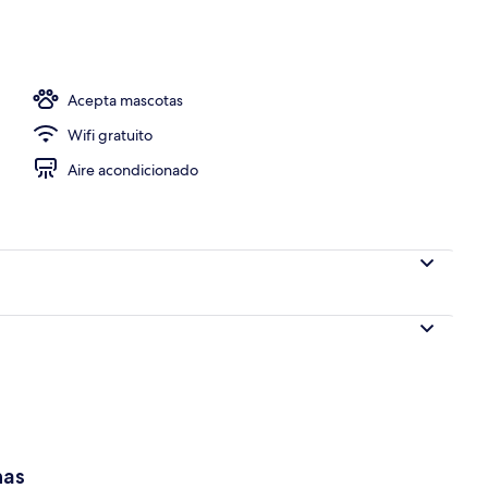
de alta calidad, camas Select Comfort y escritorio
Acepta mascotas
Wifi gratuito
Aire acondicionado
has