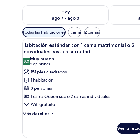
Consulta la disponibilidad para hoy ago 7 - ago 8
Consulta la d
Hoy
ago 7 - ago 8
Filtros
Todas las habitaciones
1 cama
2 camas
disponibles
Abrir
Una mesita de noche de madera
para
6
Habitación estándar con 1 cama matrimonial o 2
todas
las
individuales, vista a la ciudad
las
habitaciones
Muy buena
8.0
fotos
8.0 de 10
(2
2 opiniones
de
opiniones)
151 pies cuadrados
Habitación
1 habitación
estándar
3 personas
con
1 cama Queen size o 2 camas individuales
1
Wifi gratuito
cama
matrimonial
Más
Más detalles
detalles
o
sobre
2
Ver preci
Habitación
individuales,
estándar