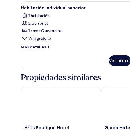
vista
con
Abrir
Una mesita de noche de madera
6
1
Habitación individual superior
a
todas
cama
la
1 habitación
matrimonial
las
ciudad
o
2 personas
fotos
2
de
1 cama Queen size
individuales,
Habitación
vista
Wifi gratuito
a
individual
Más
Más detalles
la
superior
detalles
ciudad
sobre
Ver preci
Habitación
individual
superior
Propiedades similares
Artis Boutique Hotel
Garda Hotel
Artis
Garda
Artis Boutique Hotel
Garda Hote