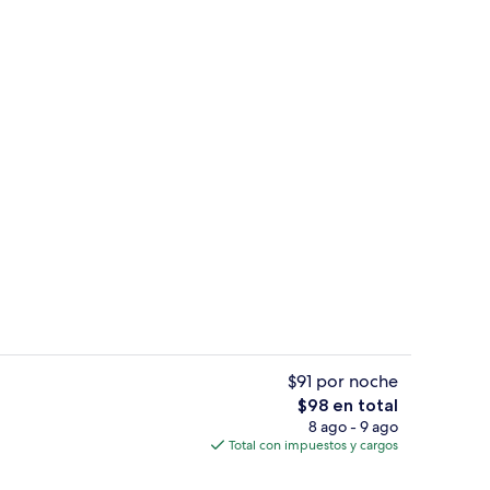
es; se sirven desayunos, comidas y cenas
Exterior
$91 por noche
El
$98 en total
precio
8 ago - 9 ago
fet todos los días (con cargo)
Interior
total
Total con impuestos y cargos
es
de