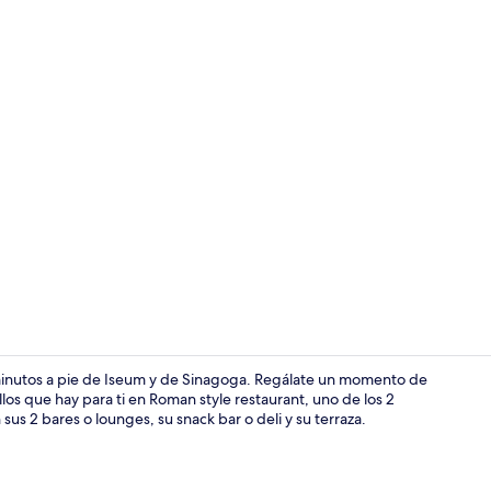
2 restaurant
0 minutos a pie de Iseum y de Sinagoga. Regálate un momento de
llos que hay para ti en Roman style restaurant, uno de los 2
sus 2 bares o lounges, su snack bar o deli y su terraza.
Desayuno buf