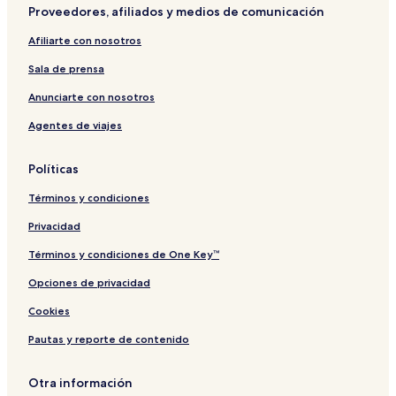
o
2
o
C
l
Proveedores, afiliados y medios de comunicación
m
a
s
l
i
s
e
o
n
Afiliarte con nosotros
t
s
o
e
Sala de prensa
t
t
h
o
Anunciarte con nosotros
e
t
Agentes de viajes
B
h
e
e
a
B
Políticas
c
e
h
a
Términos y condiciones
c
h
Privacidad
Términos y condiciones de One Key™
Opciones de privacidad
Cookies
Pautas y reporte de contenido
Otra información