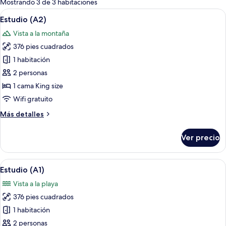
Mostrando 3 de 3 habitaciones
las
Abrir
Un dormitorio con cama, escritorio y sil
12
Estudio (A2)
habitaciones
todas
Vista a la montaña
las
376 pies cuadrados
fotos
de
1 habitación
Estudio
2 personas
(A2)
1 cama King size
Wifi gratuito
Más
Más detalles
detalles
sobre
Ver precio
Estudio
(A2)
Abrir
Un dormitorio con cama, almohadas, m
12
Estudio (A1)
todas
Vista a la playa
las
376 pies cuadrados
fotos
de
1 habitación
Estudio
2 personas