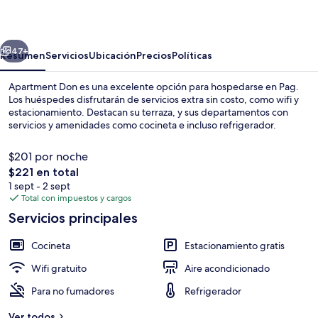
erior
Siguiente
47+
Resumen
Servicios
Ubicación
Precios
Políticas
Apartment Don es una excelente opción para hospedarse en Pag.
Los huéspedes disfrutarán de servicios extra sin costo, como wifi y
estacionamiento. Destacan su terraza, y sus departamentos con
servicios y amenidades como cocineta e incluso refrigerador.
$201 por noche
El
$221 en total
precio
1 sept - 2 sept
total
Total con impuestos y cargos
Balcón
es
Servicios principales
de
$221
Cocineta
Estacionamiento gratis
Wifi gratuito
Aire acondicionado
Para no fumadores
Refrigerador
Ver todos