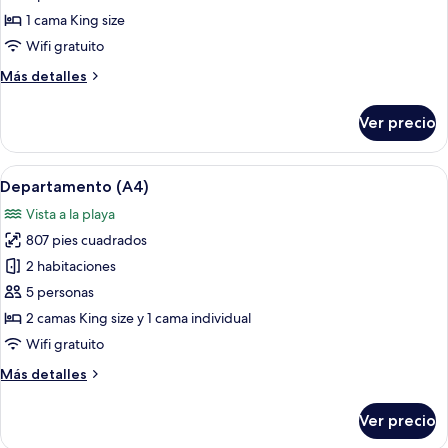
(A1)
1 cama King size
Wifi gratuito
Más
Más detalles
detalles
sobre
Ver precio
Estudio
(A1)
Abrir
Una mesa de comedor dispuesta con pla
17
Departamento (A4)
todas
Vista a la playa
las
807 pies cuadrados
fotos
de
2 habitaciones
Departamento
5 personas
(A4)
2 camas King size y 1 cama individual
Wifi gratuito
Más
Más detalles
detalles
sobre
Ver precio
Departamento
(A4)