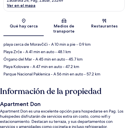
Zadarska 24, Pag, Zadar, 23249
Ver en el mapa
Sección del mapa
Qué hay cerca
Medios de
Restaurantes
transporte
playa cerca de Moravčići
- A 10 min a pie
- 0.9 km
Playa Zrće
- A 41 min en auto
- 48.1 km
Órgano del Mar
- A 45 min en auto
- 45.7 km
Playa Kolovare
- A 47 min en auto
- 47.2 km
Parque Nacional Paklenica
- A 56 min en auto
- 57.2 km
Información de la propiedad
Apartment Don
Apartment Don es una excelente opción para hospedarse en Pag. Los
huéspedes disfrutarán de servicios extra sin costo, como wifi y
estacionamiento. Destacan su terraza, y sus departamentos con
servicios y amenidades como cocineta e incluso refrigerador.