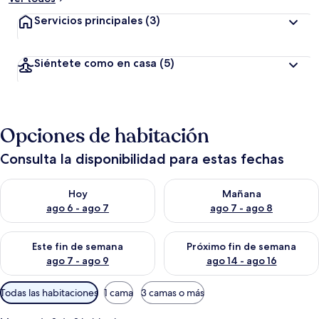
Servicios principales
(3)
Siéntete como en casa
(5)
Opciones de habitación
Consulta la disponibilidad para estas fechas
Consulta la disponibilidad para hoy ago 6 - ago 7
Consulta la disponibilidad pa
Hoy
Mañana
ago 6 - ago 7
ago 7 - ago 8
Consulta la disponibilidad para este fin de semana ago 7 - ag
Consulta la disponibilidad par
Este fin de semana
Próximo fin de semana
ago 7 - ago 9
ago 14 - ago 16
Filtros
Todas las habitaciones
1 cama
3 camas o más
disponibles
para