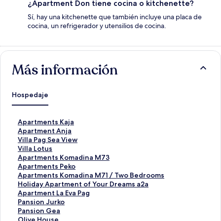
¿Apartment Don tiene cocina o kitchenette?
Sí, hay una kitchenette que también incluye una placa de
cocina, un refrigerador y utensilios de cocina.
Más información
Hospedaje
E
Apartments Kaja
n
E
Apartment Anja
l
n
E
Villa Pag Sea View
a
l
n
E
Villa Lotus
c
a
l
n
E
Apartments Komadina M73
e
c
a
l
n
E
Apartments Peko
p
e
c
a
l
n
E
Apartments Komadina M71 / Two Bedrooms
a
p
e
c
a
l
n
E
Holiday Apartment of Your Dreams a2a
r
a
p
e
c
a
l
n
E
Apartment La Eva Pag
a
r
a
p
e
c
a
l
n
E
Pansion Jurko
a
a
r
a
p
e
c
a
l
n
E
Pansion Gea
b
a
a
r
a
p
e
c
a
l
n
E
Olive House