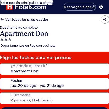
Ir a la sección principal de la página
Descargar la app
Ver todas las propiedades
Departamento completo
Apartment Don
Propiedad
de
Departamentos en Pag con cocineta
3.0
estrellas
Elige las fechas para ver precios
¿A dónde quieres ir?
Fechas
Huéspedes