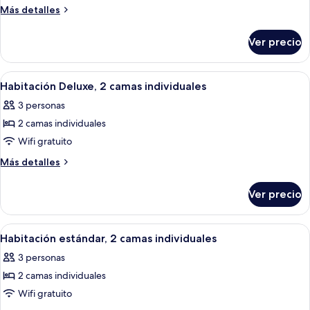
Habitación
Más
Más detalles
superior,
detalles
sobre
1
Ver precio
Habitación
cama
superior,
King
1
Abrir
Habitación de hotel con dos camas, un 
4
size
cama
Habitación Deluxe, 2 camas individuales
todas
King
3 personas
size
las
2 camas individuales
fotos
de
Wifi gratuito
Habitación
Más
Más detalles
Deluxe,
detalles
sobre
2
Ver precio
Habitación
camas
Deluxe,
individuales
2
Abrir
Una habitación de hotel con cama, mes
3
camas
Habitación estándar, 2 camas individuales
todas
individuales
3 personas
las
2 camas individuales
fotos
de
Wifi gratuito