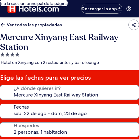
Ir a la sección principal de la página
Descargar la app
Ver todas las propiedades
Mercure Xinyang East Railway
Station
Propiedad
de
Hotel en Xinyang con 2 restaurantes y bar o lounge
4.0
estrellas
Elige las fechas para ver precios
¿A dónde quieres ir?
Fechas
Huéspedes