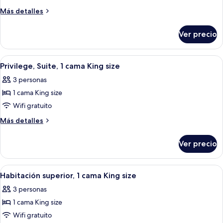
Privilege,
Más
Más detalles
Habitación,
detalles
sobre
1
Ver precio
Privilege,
cama
Habitación,
King
1
Abrir
Habitación de hotel moderna con telev
4
size
cama
Privilege, Suite, 1 cama King size
todas
King
3 personas
size
las
1 cama King size
fotos
de
Wifi gratuito
Privilege,
Más
Más detalles
Suite,
detalles
sobre
1
Ver precio
Privilege,
cama
Suite,
King
1
Abrir
Una habitación de hotel con una cama g
4
size
cama
Habitación superior, 1 cama King size
todas
King
3 personas
size
las
1 cama King size
fotos
de
Wifi gratuito