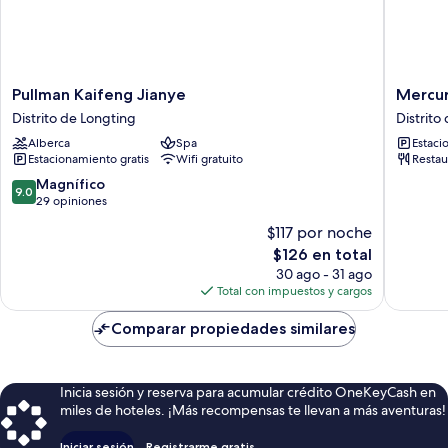
Pullman
Mercur
Pullman Kaifeng Jianye
Mercu
Kaifeng
Anyang
Distrito de Longting
Distrit
Jianye
Downto
Alberca
Spa
Estaci
Distrito
Distrito
Estacionamiento gratis
Wifi gratuito
Restau
de
de
Longting
Wenfen
9.0
Magnífico
9.0
de
29 opiniones
10,
$117 por noche
Magnífico,
El
$126 en total
29
precio
opiniones
30 ago - 31 ago
actual
Total con impuestos y cargos
es
de
Comparar propiedades similares
$126
Inicia sesión y reserva para acumular crédito OneKeyCash en
miles de hoteles. ¡Más recompensas te llevan a más aventuras!
Iniciar sesión
Registrarme gratis