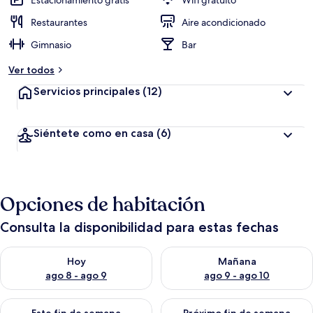
Estacionamiento gratis
Wifi gratuito
Restaurantes
Aire acondicionado
Gimnasio
Bar
Ver todos
Servicios principales
(12)
Siéntete como en casa
(6)
Opciones de habitación
Consulta la disponibilidad para estas fechas
Consulta la disponibilidad para hoy ago 8 - ago 9
Consulta la disponibilidad pa
Hoy
Mañana
ago 8 - ago 9
ago 9 - ago 10
Consulta la disponibilidad para este fin de semana ago 14 - ag
Consulta la disponibilidad pa