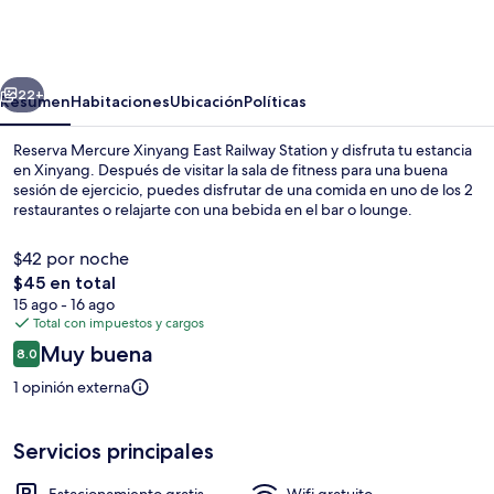
Xinyang
East
Railway
erior
Siguiente
Station
22+
Resumen
Habitaciones
Ubicación
Políticas
Reserva Mercure Xinyang East Railway Station y disfruta tu estancia
en Xinyang. Después de visitar la sala de fitness para una buena
sesión de ejercicio, puedes disfrutar de una comida en uno de los 2
restaurantes o relajarte con una bebida en el bar o lounge.
$42 por noche
El
$45 en total
precio
15 ago - 16 ago
total
Total con impuestos y cargos
Restaurante
es
Opiniones
Muy buena
8.0
de
8.0 de 10,
$45
1 opinión externa
Servicios principales