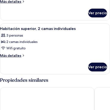
Habitación
Más
Más detalles
estándar,
detalles
sobre
2
Ver precio
Habitación
camas
estándar,
individuales
2
Abrir
Habitación de hotel con dos camas, un e
3
camas
Habitación superior, 2 camas individuales
todas
individuales
3 personas
las
2 camas individuales
fotos
de
Wifi gratuito
Habitación
Más
Más detalles
superior,
detalles
sobre
2
Ver precio
Habitación
camas
superior,
individuales
2
Propiedades similares
camas
individuales
Pullman Kaifeng Jianye
Mercure