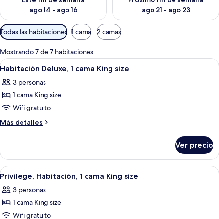
Este fin de semana
Próximo fin de semana
ago 14 - ago 16
ago 21 - ago 23
Filtros
Todas las habitaciones
1 cama
2 camas
disponibles
para
Mostrando 7 de 7 habitaciones
las
Abrir
Una habitación de hotel con cama, mes
6
Habitación Deluxe, 1 cama King size
habitaciones
todas
3 personas
las
1 cama King size
fotos
de
Wifi gratuito
Habitación
Más
Más detalles
Deluxe,
detalles
sobre
1
Ver precio
Habitación
cama
Deluxe,
King
1
Abrir
Una habitación de hotel con cama, mes
7
size
cama
Privilege, Habitación, 1 cama King size
todas
King
3 personas
size
las
1 cama King size
fotos
de
Wifi gratuito