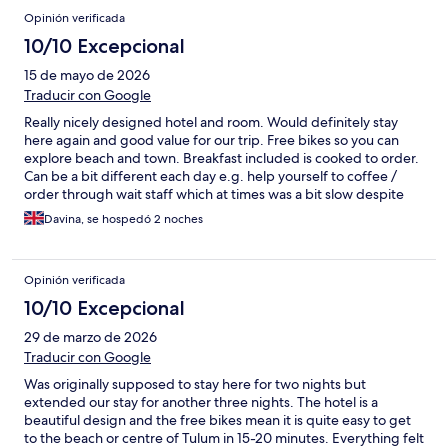
Opinión verificada
10/10 Excepcional
15 de mayo de 2026
Traducir con Google
Really nicely designed hotel and room. Would definitely stay
here again and good value for our trip. Free bikes so you can
explore beach and town. Breakfast included is cooked to order.
Can be a bit different each day e.g. help yourself to coffee /
order through wait staff which at times was a bit slow despite
many people not being there. This hasn't affected my overall
Davina, se hospedó 2 noches
rating at all but there isn't a wardrobe which is a bit annoying for
slightly longer stays to hang clothes up. You need to bring your
own towel to the pool as run by a different company.
Opinión verificada
10/10 Excepcional
29 de marzo de 2026
Traducir con Google
Was originally supposed to stay here for two nights but
extended our stay for another three nights. The hotel is a
beautiful design and the free bikes mean it is quite easy to get
to the beach or centre of Tulum in 15-20 minutes. Everything felt