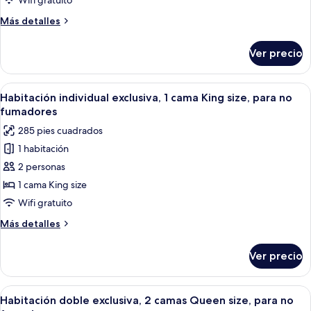
Wifi gratuito
camas
Más
Más detalles
detalles
sobre
Ver precio
Habitación,
varias
camas
Abrir
Habitación de hotel con cama, televisió
7
Habitación individual exclusiva, 1 cama King size, para no
todas
fumadores
las
285 pies cuadrados
fotos
1 habitación
de
2 personas
Habitación
individual
1 cama King size
exclusiva,
Wifi gratuito
1
Más
Más detalles
cama
detalles
King
sobre
Ver precio
Habitación
size,
individual
para
exclusiva,
Abrir
Una habitación de hotel con cama, tele
no
7
1
Habitación doble exclusiva, 2 camas Queen size, para no
todas
cama