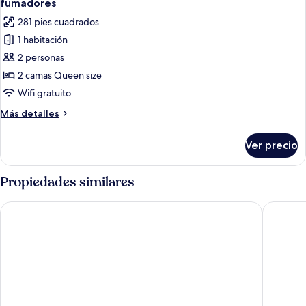
fumadores
fumadores
King
las
281 pies cuadrados
size,
fotos
para
1 habitación
de
no
2 personas
Habitación
fumadores
doble
2 camas Queen size
exclusiva,
Wifi gratuito
2
Más
Más detalles
camas
detalles
Queen
sobre
Ver precio
Habitación
size,
doble
para
exclusiva,
Propiedades similares
no
2
camas
fumadores
Motto by Hilton Tulum
Holiday 
Queen
size,
para
no
fumadores