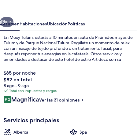
erior
Siguiente
109+
Resumen
Habitaciones
Ubicación
Políticas
En Moxy Tulum, estarás a 10 minutos en auto de Pirámides mayas de
Tulum y de Parque Nacional Tulum. Regálate un momento de relax
con un masaje de tejido profundo o un tratamiento facial, para
después reponer tus energías en la cafetería. Otros servicios y
amenidades a destacar de este hotel de estilo Art decó son su
alberca al aire libre, su bar junto a la alberca y su sala de fitness
abierta las 24 horas.
$65 por noche
El
$82 en total
precio
8 ago - 9 ago
Vista aérea
total
Total con impuestos y cargos
es
Opiniones
Magnífica
9.2
Ver las 31 opiniones
de
9.2 de 10,
$82
Servicios principales
Alberca
Spa