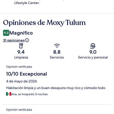
Lifestyle Center.
Opiniones de Moxy Tulum
Opiniones
Magnífico
9.2
31 opiniones
9.4
8.8
9.0
Limpieza
Servicios
Servicio y personal
Opiniones
Opinión verificada
10/10 Excepcional
4 de mayo de 2026
Habitación limpia y un buen desayuno muy rico y cómodo todo
Ana, se hospedó 3 noches
Opinión verificada