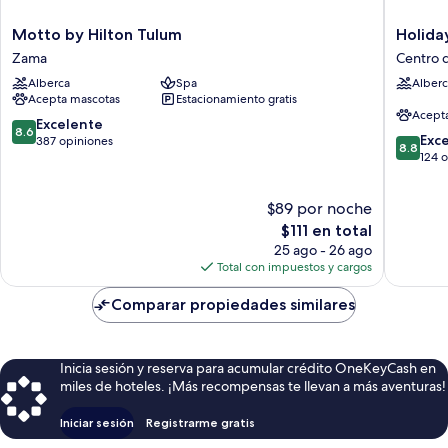
Motto
Holiday
Motto by Hilton Tulum
Holida
by
Inn
Zama
Centro 
Hilton
Tulum
Alberca
Spa
Alberc
Tulum
by
Acepta mascotas
Estacionamiento gratis
Zama
IHG
Acept
Centro
8.6
Excelente
8.6
8.8
de
Exc
de
387 opiniones
8.8
de
Tulum
124 
10,
10,
Excelente,
Excelent
387
$89 por noche
124
opiniones
El
opinion
$111 en total
precio
25 ago - 26 ago
actual
Total con impuestos y cargos
es
de
Comparar propiedades similares
$111
Inicia sesión y reserva para acumular crédito OneKeyCash en
miles de hoteles. ¡Más recompensas te llevan a más aventuras!
Iniciar sesión
Registrarme gratis