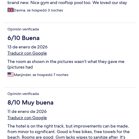
brand new. Nice gym and rooftop pool too. We loved our stay
here, would definitely visit again. Some minor points: breakfast
Davina, se hospedó 3 noches
can be confusing as when we were there some days coffee and
fruit was out, but other days it wasn't. Also the bikes are a bit
rickety but they do the trick!
Opinión verificada
6/10 Buena
13 de enero de 2026
Traducir con Google
The room as shown in the pictures wasn’t what they gave me
(pictures had
Manjinder, se hospedó 7 noches
Opinión verificada
8/10 Muy buena
11 de enero de 2026
Traducir con Google
The hotel is on the right track, but improvements can be made,
from minor to significant. Good is free bikes, free towels for the
beach. Rooms are good. Gym lacks wipes to sanitize after. It's