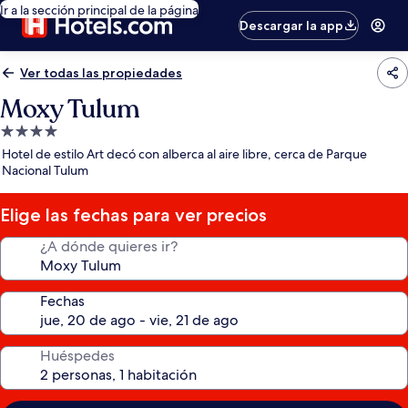
Ir a la sección principal de la página
Descargar la app
Ver todas las propiedades
Moxy Tulum
Propiedad
de
Hotel de estilo Art decó con alberca al aire libre, cerca de Parque
4.0
Nacional Tulum
estrellas
Elige las fechas para ver precios
¿A dónde quieres ir?
Fechas
Huéspedes