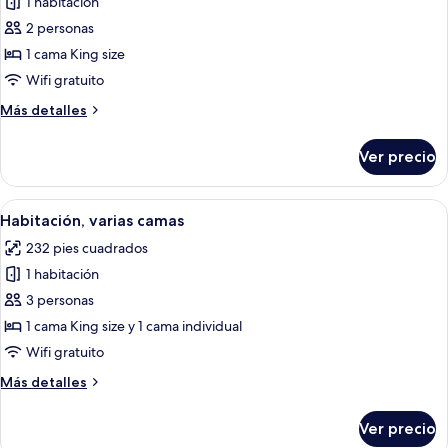
1 habitación
fotos
de
2 personas
Habitación,
1 cama King size
1
Wifi gratuito
cama
Más
Más detalles
King
detalles
size
sobre
Ver precio
Habitación,
1
cama
Abrir
Caja de seguridad en la habitación y e
7
King
Habitación, varias camas
todas
size
232 pies cuadrados
las
1 habitación
fotos
de
3 personas
Habitación,
1 cama King size y 1 cama individual
varias
Wifi gratuito
camas
Más
Más detalles
detalles
sobre
Ver precio
Habitación,