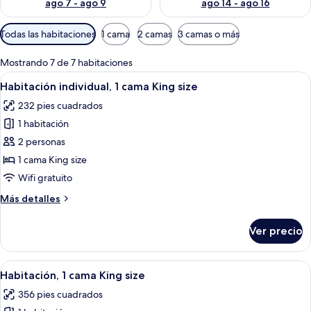
ago 7 - ago 9
ago 14 - ago 16
Filtros
Todas las habitaciones
1 cama
2 camas
3 camas o más
disponibles
para
Mostrando 7 de 7 habitaciones
las
Abrir
Un dormitorio con una cama, un escrito
11
Habitación individual, 1 cama King size
habitaciones
todas
232 pies cuadrados
las
1 habitación
fotos
de
2 personas
Habitación
1 cama King size
individual,
Wifi gratuito
1
Más
Más detalles
cama
detalles
King
sobre
Ver precio
Habitación
size
individual,
1
Abrir
Una habitación de hotel moderna con u
5
cama
Habitación, 1 cama King size
todas
King
356 pies cuadrados
size
las