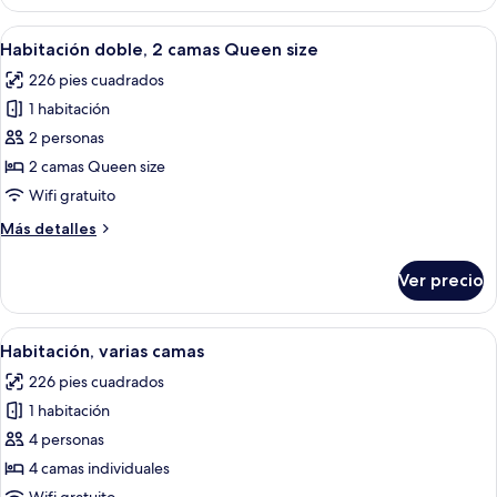
varias
camas
Abrir
Una habitación de hotel con cama, escri
6
Habitación doble, 2 camas Queen size
todas
226 pies cuadrados
las
1 habitación
fotos
de
2 personas
Habitación
2 camas Queen size
doble,
Wifi gratuito
2
Más
Más detalles
camas
detalles
Queen
sobre
Ver precio
Habitación
size
doble,
2
Abrir
Caja de seguridad en la habitación y e
7
camas
Habitación, varias camas
todas
Queen
226 pies cuadrados
size
las
1 habitación
fotos
de
4 personas
Habitación,
4 camas individuales
varias