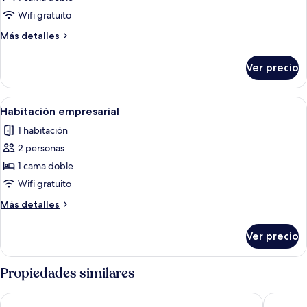
individual
Wifi gratuito
básica
Más
Más detalles
detalles
sobre
Ver precio
Habitación
individual
básica
Abrir
Habitación de hotel con cama, escritori
5
Habitación empresarial
todas
1 habitación
las
2 personas
fotos
de
1 cama doble
Habitación
Wifi gratuito
empresarial
Más
Más detalles
detalles
sobre
Ver precio
Habitación
empresarial
Propiedades similares
S Hotel Suncheon
Shine Ho