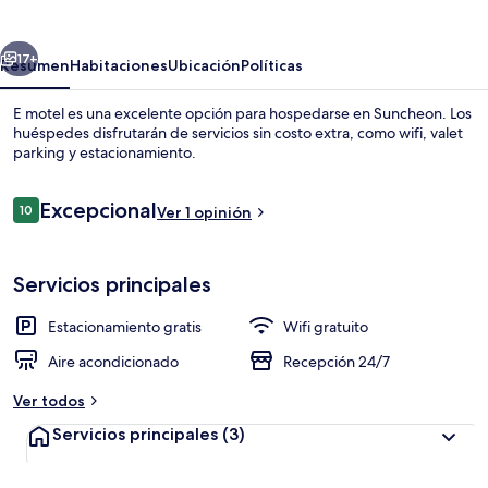
erior
Siguiente
17+
Resumen
Habitaciones
Ubicación
Políticas
E motel es una excelente opción para hospedarse en Suncheon. Los
huéspedes disfrutarán de servicios sin costo extra, como wifi, valet
parking y estacionamiento.
Opiniones
Excepcional
10
Ver 1 opinión
10 de 10,
Servicios principales
Pasillo
Estacionamiento gratis
Wifi gratuito
Aire acondicionado
Recepción 24/7
Ver todos
Servicios principales
(3)