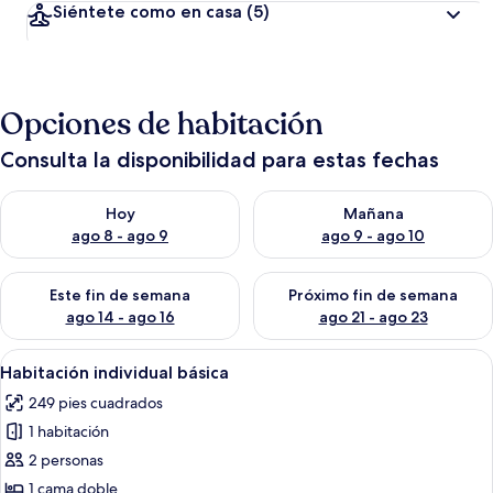
Siéntete como en casa
(5)
Opciones de habitación
Consulta la disponibilidad para estas fechas
Consulta la disponibilidad para hoy ago 8 - ago 9
Consulta la disponibilidad pa
Hoy
Mañana
ago 8 - ago 9
ago 9 - ago 10
Consulta la disponibilidad para este fin de semana ago 14 - ag
Consulta la disponibilidad pa
Este fin de semana
Próximo fin de semana
ago 14 - ago 16
ago 21 - ago 23
Abrir
Habitación de hotel con una cama, un es
11
Habitación individual básica
todas
249 pies cuadrados
las
1 habitación
fotos
de
2 personas
Habitación
1 cama doble