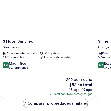
S
Shine
S Hotel Suncheon
Shine 
Hotel
Hotel
Suncheon
Chorye
Suncheon
Chorye
Estacionamiento gratis
Wifi gratuito
Estaci
Suncheon
Restaurantes
Aire acondicionado
Aire a
9.0
8.8
Magnífico
Exc
9.0
8.8
de
de
567 opiniones
349 
10,
10,
Magnífico,
Excelent
$46 por noche
567
349
El
$52 en total
opiniones
opinion
precio
18 ago - 19 ago
actual
Total con impuestos y cargos
es
de
Comparar propiedades similares
$52