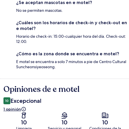
¿Se aceptan mascotas en e motel?
No se permiten mascotas.
¿Cuáles son los horarios de check-in y check-out en
e motel?
Horario de check-in: 15:00-cualquier hora del día. Check-out:
12:00.
¿Cómo es la zona donde se encuentra e motel?
E motel se encuentra a solo 7 minutos a pie de Centro Cultural
Suncheonsiyeoseong.
Opiniones de e motel
Opiniones
Excepcional
10
1 opinión
10
10
10
Limpieza
Servicio y personal
Condiciones de la