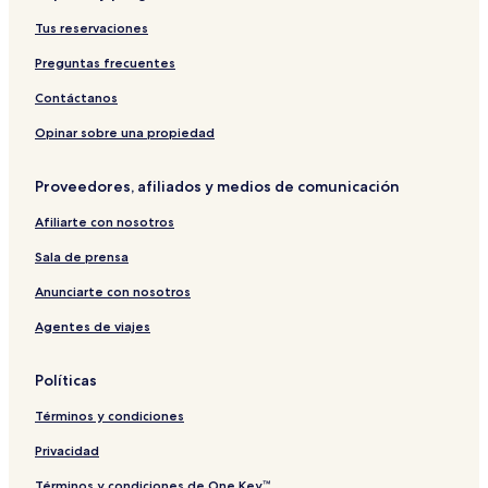
n
i
e
u
s
l
a
c
y
o
Tus reservaciones
s
o
l
s
e
n
h
-
t
i
n
e
H
g
e
H
e
Preguntas frecuentes
o
N
o
y
o
o
l
n
r
t
a
n
s
Contáctanos
e
e
n
t
e
l
g
e
Opinar sobre una propiedad
m
l
Proveedores, afiliados y medios de comunicación
Afiliarte con nosotros
Sala de prensa
Anunciarte con nosotros
Agentes de viajes
Políticas
Términos y condiciones
Privacidad
Términos y condiciones de One Key™