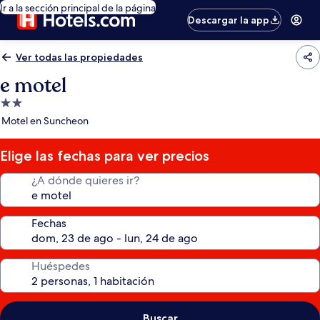
Ir a la sección principal de la página
Descargar la app
Ver todas las propiedades
e motel
Propiedad
de
Motel en Suncheon
2.0
estrellas
Elige las fechas para ver precios
¿A dónde quieres ir?
Fechas
Huéspedes
Buscar