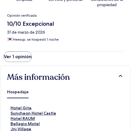
propiedad
Opiniones
Opinión verificada
10/10 Excepcional
31 de marzo de 2026
Heesup, se hospedó 1 noche
Ver 1 opinión
Más información
Hospedaje
E
Hotel Gite
n
E
Suncheon Hotel Castle
l
n
E
Hotel RAUM
a
l
n
E
Bellagio Motel
c
a
l
n
E
Jnj Village