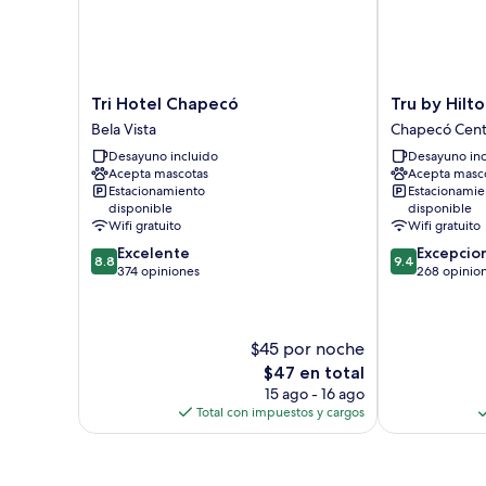
Tri
Tru
Tri Hotel Chapecó
Tru by Hilt
Hotel
by
Bela Vista
Chapecó Cent
Chapecó
Hilton
Desayuno incluido
Desayuno inc
Bela
Chapecó
Acepta mascotas
Acepta masc
Vista
Chapecó
Estacionamiento
Estacionamie
Centro
disponible
disponible
Wifi gratuito
Wifi gratuito
8.8
9.4
Excelente
Excepcio
8.8
9.4
de
de
374 opiniones
268 opinio
10,
10,
Excelente,
Excepcional,
374
268
$45 por noche
opiniones
opiniones
El
$47 en total
precio
15 ago - 16 ago
actual
Total con impuestos y cargos
es
de
$47