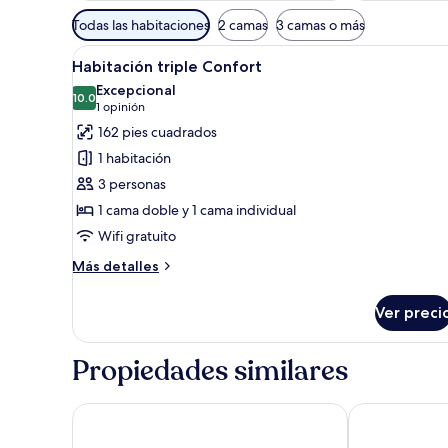
Filtros
Todas las habitaciones
2 camas
3 camas o más
disponibles
Abrir
Una habitación de hotel con d
para
29
Habitación triple Confort
todas
las
Excepcional
las
10.0
habitaciones
10.0 de 10
(1
1 opinión
fotos
opinión)
162 pies cuadrados
de
1 habitación
Habitación
3 personas
triple
1 cama doble y 1 cama individual
Confort
Wifi gratuito
Más
Más detalles
detalles
sobre
Ver preci
Habitación
triple
Confort
Propiedades similares
Tri Hotel Chapecó
Tru by Hilton