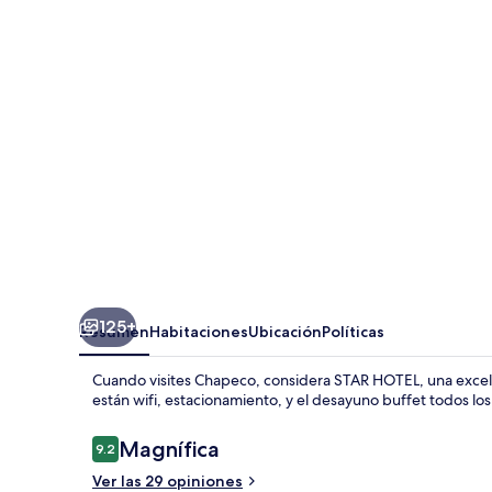
125+
Resumen
Habitaciones
Ubicación
Políticas
Cuando visites Chapeco, considera STAR HOTEL, una excelen
están wifi, estacionamiento, y el desayuno buffet todos lo
Opiniones
Magnífica
9.2
9.2 de 10,
Ver las 29 opiniones