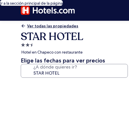
Ir a la sección principal de la página
Ver todas las propiedades
STAR HOTEL
Propiedad
de
Hotel en Chapeco con restaurante
2.5
Elige las fechas para ver precios
estrellas
¿A dónde quieres ir?
Galería
de
fotos
de
STAR
HOTEL