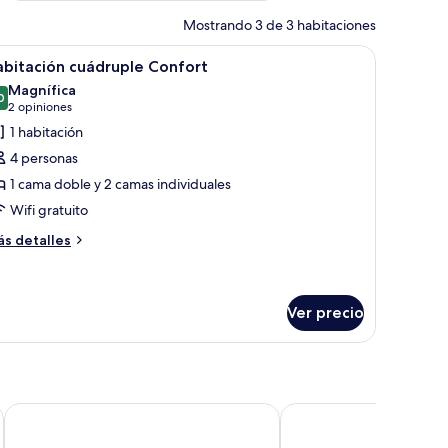
Mostrando 3 de 3 habitaciones
las blancas, un aire acondicionado instalado en la pared y una pared lisa con
brir
Habitación de hotel con tres camas, cada una
13
bitación cuádruple Confort
odas
Magnífica
s
0
9.0 de 10
(2
2 opiniones
otos
opiniones)
1 habitación
e
4 personas
abitación
1 cama doble y 2 camas individuales
uádruple
Wifi gratuito
onfort
ás
s detalles
talles
bre
bitación
ádruple
Ver precio
nfort
Tri Hotel Centro Chapecó
Holiday & Business Hot