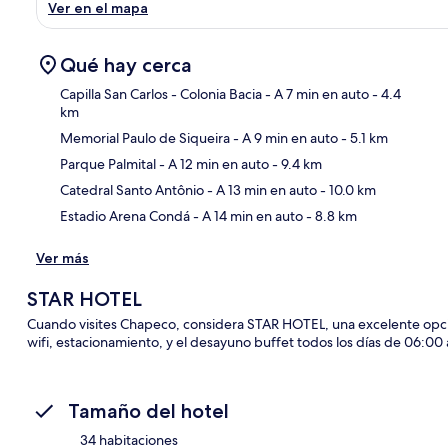
Ver en el mapa
Qué hay cerca
Capilla San Carlos - Colonia Bacia
- A 7 min en auto
- 4.4
km
Memorial Paulo de Siqueira
- A 9 min en auto
- 5.1 km
Sec
Parque Palmital
- A 12 min en auto
- 9.4 km
Catedral Santo Antônio
- A 13 min en auto
- 10.0 km
Estadio Arena Condá
- A 14 min en auto
- 8.8 km
Ver más
STAR HOTEL
Cuando visites Chapeco, considera STAR HOTEL, una excelente opción
wifi, estacionamiento, y el desayuno buffet todos los días de 06:00
Tamaño del hotel
34 habitaciones