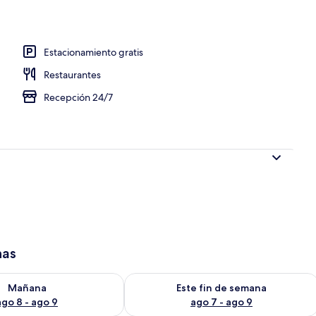
Estacionamiento gratis
Restaurantes
Recepción 24/7
has
isponibilidad para mañana ago 8 - ago 9
Consulta la disponibilidad para este 
Mañana
Este fin de semana
ago 8 - ago 9
ago 7 - ago 9