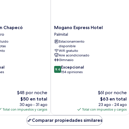
Mogano
on Chapecó
Mogano Express Hotel
Express
ro
Palmital
Hotel
luido
Estacionamiento
Palmital
otas
disponible
nto
Wifi gratuito
Aire acondicionado
Gimnasio
9.4
nal
Excepcional
9.4
de
nes
154 opiniones
10,
Excepcional,
154
$48 por noche
$61 por noche
opiniones
El
El
$50 en total
$63 en total
precio
precio
30 ago - 31 ago
23 ago - 24 ago
actual
actual
Total con impuestos y cargos
Total con impuestos y cargos
es
es
de
de
Comparar propiedades similares
$50
$63