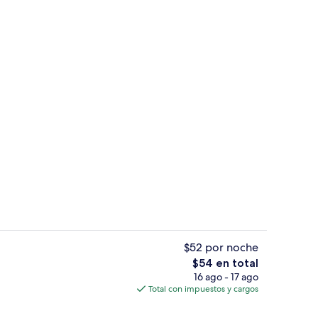
Restaurante
$52 por noche
El
$54 en total
precio
16 ago - 17 ago
spacio para trabajar con laptop y wifi gratis
Vista frontal de la propiedad
total
Total con impuestos y cargos
es
de