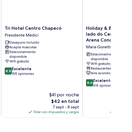
Tri
Holiday
Tri Hotel Centro Chapecó
Holiday & Business H
Hotel
&
lado do Centro de E
Presidente Médici
Centro
Business
Arena Conda
Desayuno incluido
Chapecó
Hotel
Maria Goretti
Acepta mascotas
Presidente
-
Estacionamiento
Médici
Ao
Estacionamiento
disponible
lado
disponible
Wifi gratuito
Wifi gratuito
do
8.8
Excelente
Restaurantes
Centro
8.8
Aire acondicionado
de
155 opiniones
de
10,
8.6
Eventos
Excelente
8.6
Excelente,
de
e
315 opiniones
155
10,
Arena
$41 por noche
$
opiniones
Excelente,
Conda
El
$42 en total
315
Maria
precio
opiniones
7 sept - 8 sept
Goretti
actual
Total con impuestos y cargos
Total con 
es
de
$42