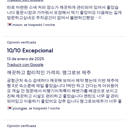
따로 마련된 스낵 커피 장소가 깨끗하게 관리되어 있어서 좋았습
니다 동문시장과 가까워서 포장해서 먹기 좋았어요 다음에는 길게
방문하고싶네요 주차공간이 없어서 불편하긴했엉ᆢㄷ
misun, se hospedó 1 noche
Opinión verificada
10/10 Excepcional
13 de enero de 2025
Traducir con Google
깨끗하고 합리적인 가격의. 맹그로브 제주
공항근처 숙소 검색하다 깨끗해 보여서 예약 했는데 이번 제주여
행 3곳 숙소중에 제일 좋았습니다 1박만 하고 간다는게 아쉬웠어
요 객실 안 창문에서 비행기이착륙이 해변가를 배경으로 보이고
진짜 깨끗하고 시설도 편리하고 좋았습니다 캔틴도 너무 잘 관리
되어있고 이용하기 좋았어요 강추 입니다 맹그로브제주가 너무 좋
아서 다른 지점도 가보고픈 생각이 들었습니다
youngjae, se hospedó 1 noche
Opinión verificada