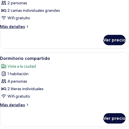
de
2 personas
Habitación
2 camas individuales grandes
con
Wifi gratuito
2
Más
Más detalles
camas
detalles
individuales
sobre
Ver precio
Habitación
con
2
Abrir
Una cama litera con escalera, un arma
4
camas
Dormitorio compartido
todas
individuales
Vista a la ciudad
las
1 habitación
fotos
de
4 personas
Dormitorio
2 literas individuales
compartido
Wifi gratuito
Más
Más detalles
detalles
sobre
Ver precio
Dormitorio
compartido