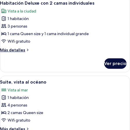
4
Habitación Deluxe con 2 camas individuales
todas
Vista a la ciudad
las
1 habitación
fotos
de
3 personas
Habitación
1 cama Queen size y 1 cama individual grande
Deluxe
Wifi gratuito
con
Más
Más detalles
2
detalles
camas
sobre
Ver precio
Habitación
individuales
Deluxe
con
Abrir
Habitación de hotel moderna con un esc
6
2
Suite, vista al océano
todas
camas
Vista al mar
individuales
las
1 habitación
fotos
de
4 personas
Suite,
2 camas Queen size
vista
Wifi gratuito
al
Más
Más detalles