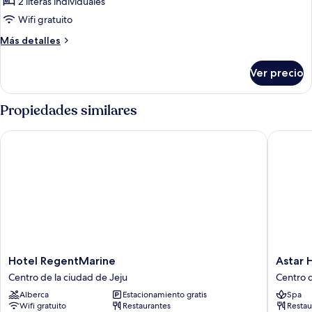
Dormitorio
la
2 literas individuales
ciudad
compartido,
Wifi gratuito
solo
Más
Más detalles
para
detalles
mujeres
sobre
Ver precio
Dormitorio
compartido,
solo
Propiedades similares
para
mujeres
Hotel RegentMarine
Astar Ho
Hotel
Astar
Hotel RegentMarine
Astar 
RegentMarine
Hotel
Centro de la ciudad de Jeju
Centro d
Centro
Centro
Alberca
Estacionamiento gratis
Spa
de
de
Wifi gratuito
Restaurantes
Restau
la
la