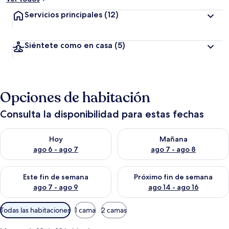
Servicios principales
(12)
Siéntete como en casa
(5)
Opciones de habitación
Consulta la disponibilidad para estas fechas
Consulta la disponibilidad para hoy ago 6 - ago 7
Consulta la disponibilidad pa
Hoy
Mañana
ago 6 - ago 7
ago 7 - ago 8
Consulta la disponibilidad para este fin de semana ago 7 - ag
Consulta la disponibilidad par
Este fin de semana
Próximo fin de semana
ago 7 - ago 9
ago 14 - ago 16
Filtros
Todas las habitaciones
1 cama
2 camas
disponibles
para