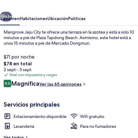
City
erior
Siguiente
63+
Resumen
Habitaciones
Ubicación
Políticas
Mangrove Jeju City te ofrece una terraza en la azotea y está a solo 10
minutos a pie de Plaza Tapdong Beach. Asimismo, este hotel está a
unos 15 minutos a pie de Mercado Dongmun.
$71 por noche
El
$78 en total
precio
2 sept - 3 sept
total
Total con impuestos y cargos
es
Opiniones
Magnífica
Terraza en la azotea
9.0
Ver las 65 opiniones
de
9.0 de 10,
$78
Servicios principales
Estacionamiento disponible
Wifi gratuito
Lavandería
Para no fumadores
Ver todos