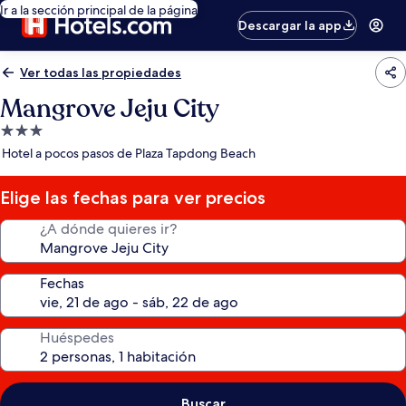
Ir a la sección principal de la página
Descargar la app
Ver todas las propiedades
Mangrove Jeju City
Propiedad
de
Hotel a pocos pasos de Plaza Tapdong Beach
3.0
estrellas
Elige las fechas para ver precios
¿A dónde quieres ir?
Fechas
Huéspedes
Buscar