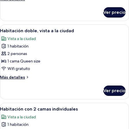
océano
detalles
sobre
Ver precio
Suite,
vista
al
Abrir
Wifi gratis y ropa de cama
4
océano
Habitación doble, vista a la ciudad
todas
Vista a la ciudad
las
1 habitación
fotos
de
2 personas
Habitación
1 cama Queen size
doble,
Wifi gratuito
vista
Más
Más detalles
a
detalles
la
sobre
Ver precio
Habitación
ciudad
doble,
vista
Abrir
Habitación de hotel pequeña con una ca
4
a
Habitación con 2 camas individuales
todas
la
Vista a la ciudad
ciudad
las
1 habitación
fotos