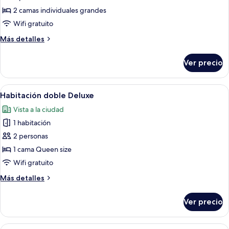
con
2 camas individuales grandes
2
Wifi gratuito
camas
Más
Más detalles
individuales
detalles
sobre
Ver precio
Habitación
con
2
Abrir
Un espacio de oficina moderno con dos
4
camas
Habitación doble Deluxe
todas
individuales
Vista a la ciudad
las
1 habitación
fotos
de
2 personas
Habitación
1 cama Queen size
doble
Wifi gratuito
Deluxe
Más
Más detalles
detalles
sobre
Ver precio
Habitación
doble
Deluxe
Abrir
Una habitación de hotel moderna con 