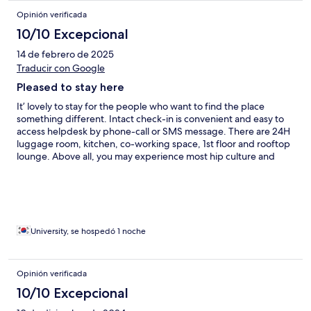
는 숙소 컨디션이 마음에 들었어서 다음번에도 이용할거 같네요ㅎ
Opinión verificada
ㅎ
10/10 Excepcional
14 de febrero de 2025
Traducir con Google
Pleased to stay here
It’ lovely to stay for the people who want to find the place
something different. Intact check-in is convenient and easy to
access helpdesk by phone-call or SMS message. There are 24H
luggage room, kitchen, co-working space, 1st floor and rooftop
lounge. Above all, you may experience most hip culture and
people through community event. I’ve been here for biz-trip,
however definitely want to be back for vacation again. There are
also amazing restaurants, bars, pubs near here.
University, se hospedó 1 noche
Opinión verificada
10/10 Excepcional