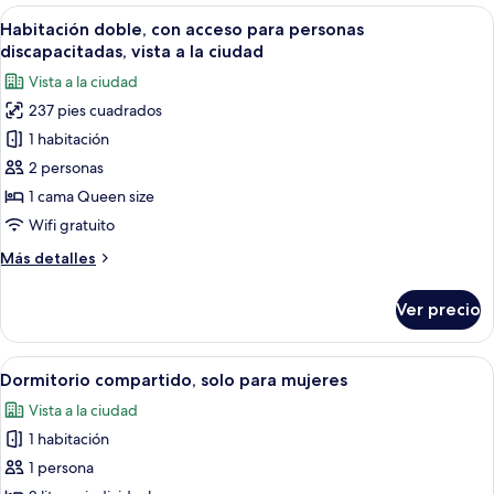
Abrir
Wifi gratis y ropa de cama
4
Habitación doble, con acceso para personas
todas
discapacitadas, vista a la ciudad
las
Vista a la ciudad
fotos
237 pies cuadrados
de
1 habitación
Habitación
doble,
2 personas
con
1 cama Queen size
acceso
Wifi gratuito
para
Más
Más detalles
personas
detalles
discapacitadas,
sobre
Ver precio
Habitación
vista
doble,
a
con
Abrir
Una cama litera con escalera, un arma
la
4
acceso
Dormitorio compartido, solo para mujeres
todas
ciudad
para
Vista a la ciudad
personas
las
discapacitadas,
1 habitación
fotos
vista
de
1 persona
a