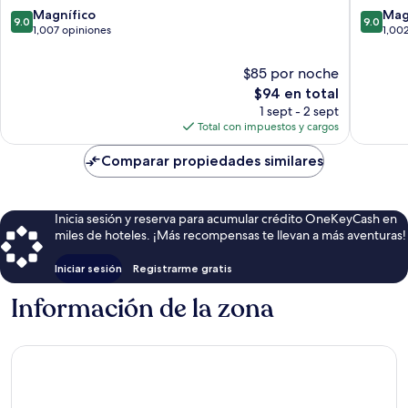
ciudad
ciudad
9.0
9.0
Magnífico
Mag
9.0
9.0
de
de
de
de
1,007 opiniones
1,00
Jeju
Jeju
10,
10,
Magnífico,
Magnífi
$85 por noche
1,007
1,002
El
$94 en total
opiniones
opinion
precio
1 sept - 2 sept
actual
Total con impuestos y cargos
es
de
Comparar propiedades similares
$94
Inicia sesión y reserva para acumular crédito OneKeyCash en
miles de hoteles. ¡Más recompensas te llevan a más aventuras!
Iniciar sesión
Registrarme gratis
Información de la zona