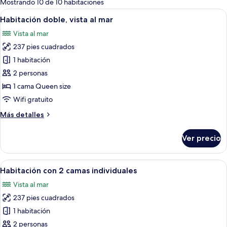
Mostrando 10 de 10 habitaciones
las
Abrir
Habitación de hotel con cama, escritori
4
Habitación doble, vista al mar
habitaciones
todas
Vista al mar
las
237 pies cuadrados
fotos
de
1 habitación
Habitación
2 personas
doble,
1 cama Queen size
vista
Wifi gratuito
al
Más
Más detalles
mar
detalles
sobre
Ver precio
Habitación
doble,
vista
Abrir
Habitación de hotel con un escritorio 
4
al
Habitación con 2 camas individuales
todas
mar
Vista al mar
las
237 pies cuadrados
fotos
de
1 habitación
Habitación
2 personas