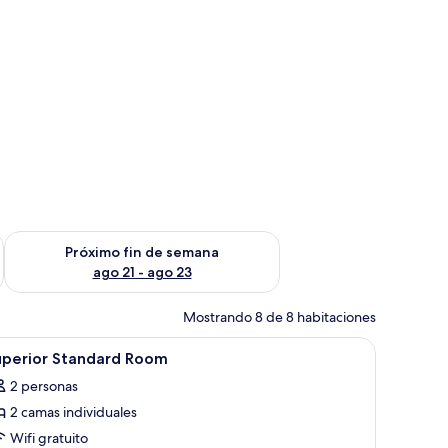
$37
fin de semana ago 14 - ago 16
Consulta la disponibilidad para el próximo fin de semana ago
Próximo fin de semana
ago 21 - ago 23
Mostrando 8 de 8 habitaciones
brir
Habitación de hotel con dos camas, un escritor
2
uperior Standard Room
odas
2 personas
s
2 camas individuales
otos
e
Wifi gratuito