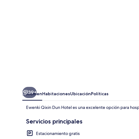
Dun
Hotel
39+
Resumen
Habitaciones
Ubicación
Políticas
Ewenki Qixin Dun Hotel es una excelente opción para hos
Servicios principales
Estacionamiento gratis