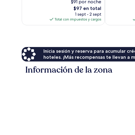
$91 por noche
Excepcional,
El
$97 en total
1
precio
opinión
1 sept - 2 sept
actual
Total con impuestos y cargos
es
de
$97
Inicia sesión y reserva para acumular c
hoteles. ¡Más recompensas te llevan a m
Información de la zona