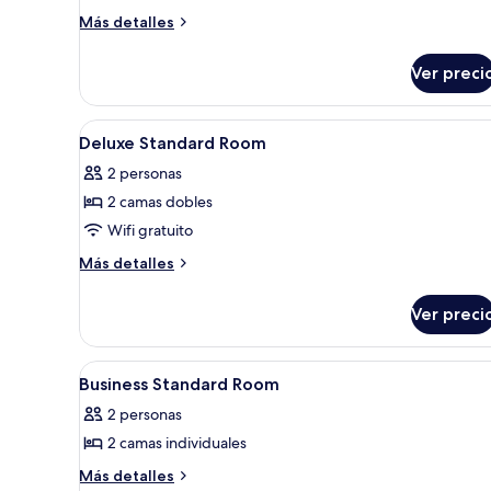
Superior
Más
Más detalles
Double
detalles
sobre
Room
Ver preci
Superior
Double
Room
Abrir
Habitación de hotel con dos cam
4
Deluxe Standard Room
todas
2 personas
las
2 camas dobles
fotos
de
Wifi gratuito
Deluxe
Más
Más detalles
Standard
detalles
sobre
Room
Ver preci
Deluxe
Standard
Room
Abrir
Una habitación de hotel con cama
1
Business Standard Room
todas
2 personas
las
2 camas individuales
fotos
de
Más
Más detalles