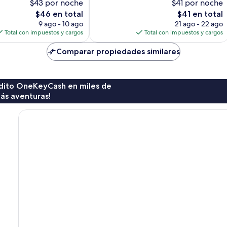
$43 por noche
$41 por noche
El
El
$46 en total
$41 en total
precio
precio
9 ago - 10 ago
21 ago - 22 ago
actual
actual
Total con impuestos y cargos
Total con impuestos y cargos
es
es
de
de
Comparar propiedades similares
$46
$41
rédito OneKeyCash en miles de
ás aventuras!