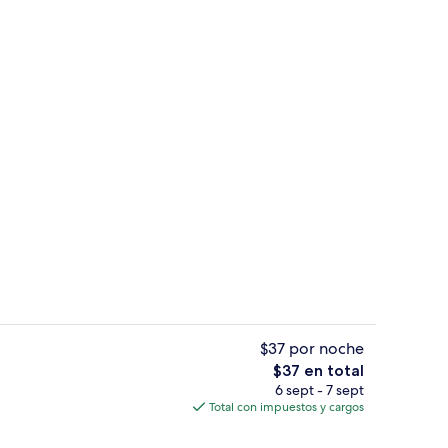
Lobby
$37 por noche
El
$37 en total
precio
6 sept - 7 sept
Restaurante
total
Total con impuestos y cargos
es
de