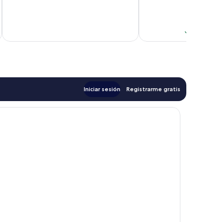
$
Total con 
Iniciar sesión
Registrarme gratis