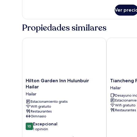
detalles
Business
sobre
Standard
Ver preci
Business
Room
Standard
Room
Propiedades similares
Hilton Garden Inn Hulunbuir Hailar
Tiancheng Pet
Hilton
Tiancheng
Hilton Garden Inn Hulunbuir
Tiancheng 
Garden
Peter
Hailar
Hailar
Inn
Hotel
Hailar
Desayuno inc
Hulunbuir
Hailar
Estacionamien
Hailar
Estacionamiento gratis
Wifi gratuito
Wifi gratuito
Hailar
Restaurantes
Restaurantes
Gimnasio
10.0
Excepcional
10
de
1 opinión
10,