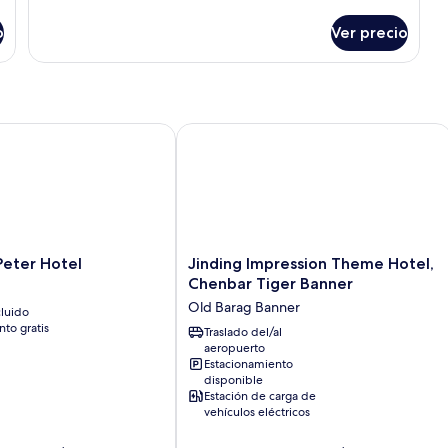
detalles
Cozy
sobre
2-
o
Ver precio
Cozy
bed
2-
Room
bed
Room
er Hotel
Jinding Impression Theme Hotel, Che
Jinding
Peter Hotel
Jinding Impression Theme Hotel,
Impression
Chenbar Tiger Banner
Theme
Old Barag Banner
luido
Hotel,
to gratis
Chenbar
Traslado del/al
aeropuerto
Tiger
Estacionamiento
Banner
disponible
Old
Estación de carga de
Barag
vehículos eléctricos
Banner