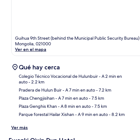
Guihua 9th Street (behind the Municipal Public Security Burea
Mongolia, 021000
Ver en el mapa
Qué hay cerca
Colegio Técnico Vocacional de Hulunbuir
- A 2 min en
auto
- 2.2 km
Sec
Pradera de Hulun Buir
- A 7 min en auto
- 7.2 km
Plaza Chengjisihan
- A 7 min en auto
- 7.5 km
Plaza Genghis Khan
- A 8 min en auto
- 7.5 km
Parque forestal Hailar Xishan
- A 9 min en auto
- 8.2 km
Ver más