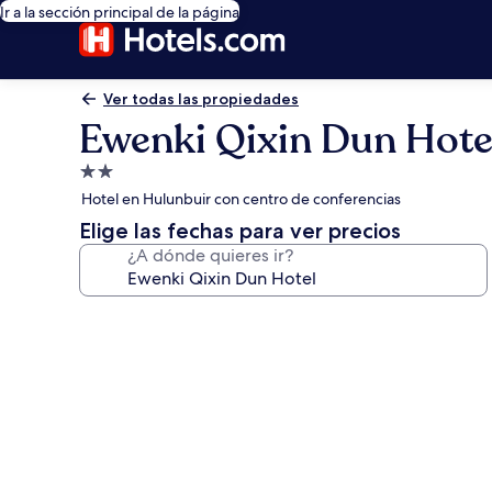
Ir a la sección principal de la página
Ver todas las propiedades
Ewenki Qixin Dun Hote
Propiedad
de
Hotel en Hulunbuir con centro de conferencias
2.0
Elige las fechas para ver precios
estrellas
¿A dónde quieres ir?
Galería
de
fotos
de
Ewenki
Qixin