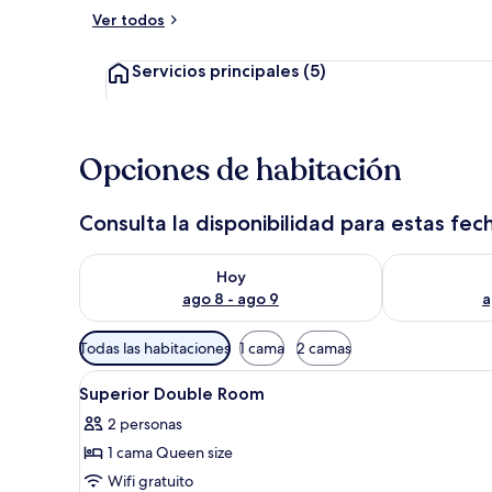
Ver todos
Habitación
Servicios principales
(5)
Opciones de habitación
Consulta la disponibilidad para estas fec
Consulta la disponibilidad para hoy ago 8 - ago 9
Consulta la d
Hoy
ago 8 - ago 9
a
Filtros
Todas las habitaciones
1 cama
2 camas
disponibles
Abrir
Una habitación de hotel con cam
para
4
Superior Double Room
todas
las
2 personas
las
habitaciones
1 cama Queen size
fotos
de
Wifi gratuito