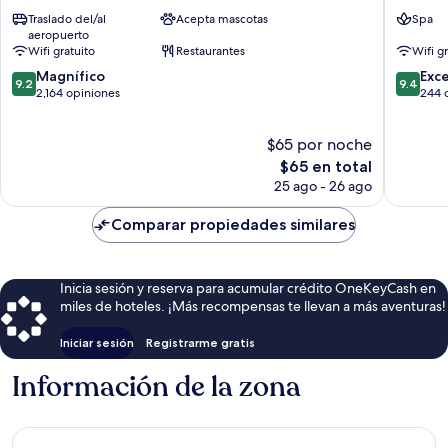
Hotel
Boutiqu
Traslado del/al
Acepta mascotas
Spa
By
El
aeropuerto
Jalo
Poblado
Wifi gratuito
Restaurantes
Wifi g
El
9.2
9.4
Poblado
Magnífico
Exc
9.2
9.4
de
de
2,164 opiniones
244 
10,
10,
Magnífico,
Excepcio
$65 por noche
2,164
244
opiniones
El
opinion
$65 en total
precio
25 ago - 26 ago
actual
es
Comparar propiedades similares
de
$65
Inicia sesión y reserva para acumular crédito OneKeyCash en
miles de hoteles. ¡Más recompensas te llevan a más aventuras!
Iniciar sesión
Registrarme gratis
Información de la zona