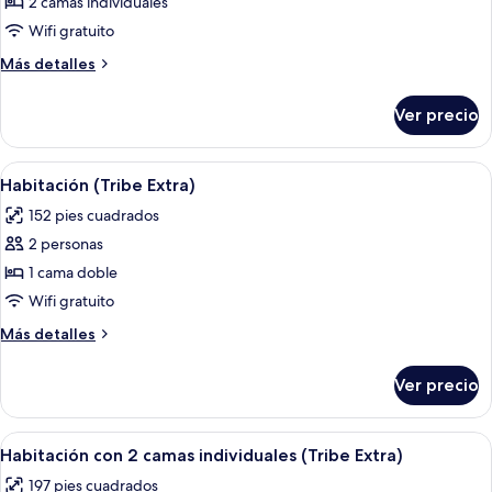
de
2 camas individuales
Habitación
Wifi gratuito
con
Más
Más detalles
2
detalles
camas
sobre
Ver precio
Habitación
individuales
con
XS
2
Abrir
Una habitación de hotel moderna con 
(Tribe
10
camas
Habitación (Tribe Extra)
todas
individuales
Essential)
152 pies cuadrados
XS
las
(Tribe
2 personas
fotos
Essential)
de
1 cama doble
Habitación
Wifi gratuito
(Tribe
Más
Más detalles
Extra)
detalles
sobre
Ver precio
Habitación
(Tribe
Extra)
Abrir
Habitación de hotel con dos camas, un
6
Habitación con 2 camas individuales (Tribe Extra)
todas
197 pies cuadrados