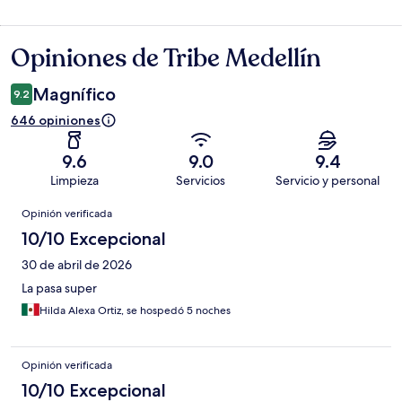
Opiniones de Tribe Medellín
Opiniones
Magnífico
9.2
646 opiniones
9.6
9.0
9.4
Limpieza
Servicios
Servicio y personal
Opiniones
Opinión verificada
10/10 Excepcional
30 de abril de 2026
La pasa super
Hilda Alexa Ortiz, se hospedó 5 noches
Opinión verificada
10/10 Excepcional