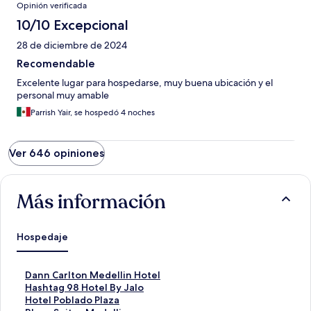
Opinión verificada
10/10 Excepcional
28 de diciembre de 2024
Recomendable
Excelente lugar para hospedarse, muy buena ubicación y el
personal muy amable
Parrish Yair, se hospedó 4 noches
Ver 646 opiniones
Más información
Hospedaje
E
Dann Carlton Medellin Hotel
n
E
Hashtag 98 Hotel By Jalo
l
n
E
Hotel Poblado Plaza