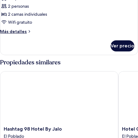
las
2 personas
fotos
de
2 camas individuales
Habitación
Wifi gratuito
con
Más
Más detalles
2
detalles
camas
sobre
Ver precio
Habitación
individuales
con
(Tribe
2
Propiedades similares
Extra)
camas
individuales
Hashtag 98 Hotel By Jalo
Hotel Ce
(Tribe
Extra)
Hashtag
Hotel
Hashtag 98 Hotel By Jalo
Hotel 
98
Celestin
El Poblado
El Pobl