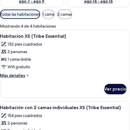
ago 7 - ago 9
ago 14 - ago 16
Filtros
Todas las habitaciones
1 cama
2 camas
disponibles
para
Mostrando 4 de 4 habitaciones
las
Abrir
Una habitación de hotel moderna con 
8
Habitación XS (Tribe Essential)
habitaciones
todas
132 pies cuadrados
las
2 personas
fotos
de
1 cama doble
Habitación
Wifi gratuito
XS
Más
Más detalles
(Tribe
detalles
Essential)
sobre
Ver precio
Habitación
XS
(Tribe
Abrir
Habitación de hotel con dos camas, un
7
Essential)
Habitación con 2 camas individuales XS (Tribe Essential)
todas
154 pies cuadrados
las
2 personas
fotos