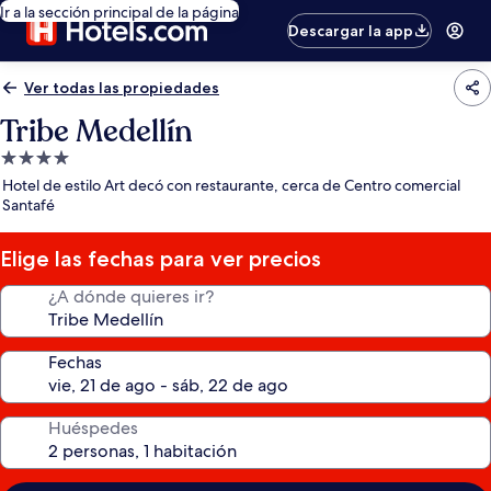
Ir a la sección principal de la página
Descargar la app
Ver todas las propiedades
Tribe Medellín
Propiedad
de
Hotel de estilo Art decó con restaurante, cerca de Centro comercial
4.0
Santafé
estrellas
Elige las fechas para ver precios
¿A dónde quieres ir?
Fechas
Huéspedes