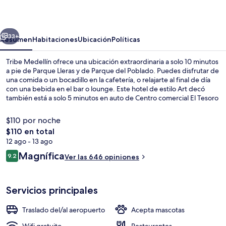
erior
Siguiente
33+
Resumen
Habitaciones
Ubicación
Políticas
Tribe Medellín ofrece una ubicación extraordinaria a solo 10 minutos
a pie de Parque Lleras y de Parque del Poblado. Puedes disfrutar de
una comida o un bocadillo en la cafetería, o relajarte al final de día
con una bebida en el bar o lounge. Este hotel de estilo Art decó
también está a solo 5 minutos en auto de Centro comercial El Tesoro
y Clínica Medellín - El Poblado. A otros visitantes les encanta el
personal amable.
$110 por noche
El
$110 en total
precio
12 ago - 13 ago
Vista frontal de la propiedad
total
Opiniones
Magnífica
9.2
Ver las 646 opiniones
es
9.2 de 10,
de
$110
Servicios principales
Traslado del/al aeropuerto
Acepta mascotas