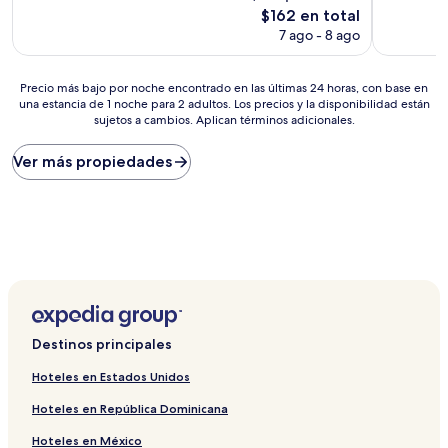
Excepcional,
Magnífico
El
$162 en total
(3
(8
precio
7 ago - 8 ago
opiniones)
opiniones)
actual
es
de
Precio
Precio más bajo por noche encontrado en las últimas 24 horas, con base en
$162
una estancia de 1 noche para 2 adultos. Los precios y la disponibilidad están
más
sujetos a cambios. Aplican términos adicionales.
bajo
por
noche
Ver más propiedades
encontrado
en
las
últimas
24
horas,
con
base
en
una
Destinos principales
estancia
de
Hoteles en Estados Unidos
1
Hoteles en República Dominicana
noche
para
Hoteles en México
2