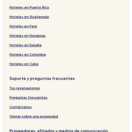
adultos.
Hoteles en Puerto Rico
Los
precios
Hoteles en Guatemala
y
la
Hoteles en Perú
disponibilidad
Hoteles en Honduras
están
sujetos
Hoteles en España
a
cambios.
Hoteles en Colombia
Aplican
términos
Hoteles en Cuba
adicionales.
Soporte y preguntas frecuentes
Tus reservaciones
Preguntas frecuentes
Contáctanos
Opinar sobre una propiedad
Proveedores, afiliados y medios de comunicación