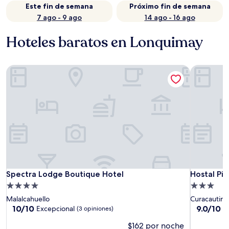
Este fin de semana
Próximo fin de semana
7 ago - 9 ago
14 ago - 16 ago
Hoteles baratos en Lonquimay
Spectra Lodge Boutique Hotel
Hostal Pie
Spectra Lodge Boutique Hotel
Hostal Pie
Spectra Lodge Boutique Hotel
Hostal Pi
Propiedad
Propiedad
de
de
Malalcahuello
Curacautin
4.0
3.0
10.0
9.0
10/10
9.0/10
Excepcional
M
(3 opiniones)
de
de
estrellas
estrellas
$162 por noche
10,
10,