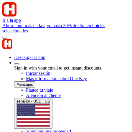
Ir a la app
Ahorra aún más en la app: hasta 20% de dto. en hoteles
seleccionados
Descargar la app
Sign in with your email to get instant discounts
Iniciar sesión
Más información sobre One Key
Mensajes
Planea tu viaje
Atención al cliente
español · USD · US
Anunciar una propiedad