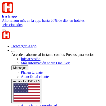
Ir a la app
Ahorra aún más en la app: hasta 20% de dto. en hoteles
seleccionados
Descargar la app
Accede a ahorros al instante con los Precios para socios
Iniciar sesión
Más información sobre One Key
Mensajes
Planea tu viaje
Atención al cliente
español · USD · US
Anunciar una propiedad