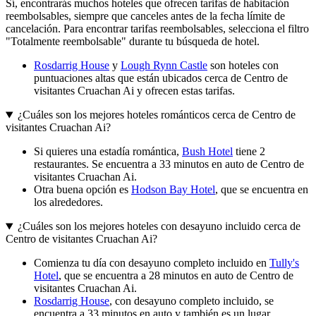
Sí, encontrarás muchos hoteles que ofrecen tarifas de habitación
reembolsables, siempre que canceles antes de la fecha límite de
cancelación. Para encontrar tarifas reembolsables, selecciona el filtro
"Totalmente reembolsable" durante tu búsqueda de hotel.
Rosdarrig House
y
Lough Rynn Castle
son hoteles con
puntuaciones altas que están ubicados cerca de Centro de
visitantes Cruachan Ai y ofrecen estas tarifas.
¿Cuáles son los mejores hoteles románticos cerca de Centro de
visitantes Cruachan Ai?
Si quieres una estadía romántica,
Bush Hotel
tiene 2
restaurantes. Se encuentra a 33 minutos en auto de Centro de
visitantes Cruachan Ai.
Otra buena opción es
Hodson Bay Hotel
, que se encuentra en
los alrededores.
¿Cuáles son los mejores hoteles con desayuno incluido cerca de
Centro de visitantes Cruachan Ai?
Comienza tu día con desayuno completo incluido en
Tully's
Hotel
, que se encuentra a 28 minutos en auto de Centro de
visitantes Cruachan Ai.
Rosdarrig House
, con desayuno completo incluido, se
encuentra a 33 minutos en auto y también es un lugar