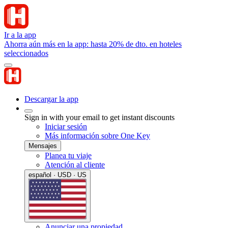
Ir a la app
Ahorra aún más en la app: hasta 20% de dto. en hoteles
seleccionados
Descargar la app
Sign in with your email to get instant discounts
Iniciar sesión
Más información sobre One Key
Mensajes
Planea tu viaje
Atención al cliente
español · USD · US
Anunciar una propiedad