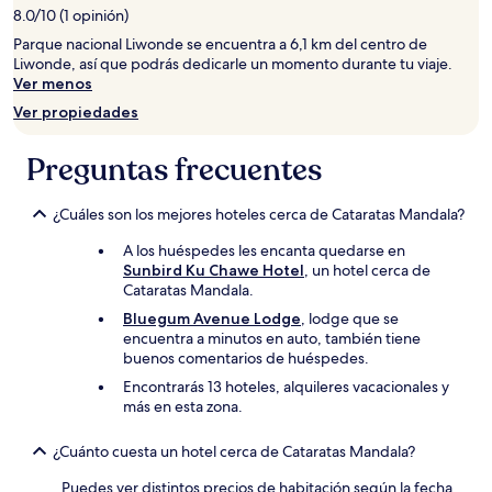
de
8.0/10 (1 opinión)
1
Parque nacional Liwonde se encuentra a 6,1 km del centro de
noche
Liwonde, así que podrás dedicarle un momento durante tu viaje.
para
Ver menos
2
adultos.
Ver propiedades
Los
precios
Preguntas frecuentes
y
la
disponibilidad
¿Cuáles son los mejores hoteles cerca de Cataratas Mandala?
están
sujetos
A los huéspedes les encanta quedarse en
a
Sunbird Ku Chawe Hotel
, un hotel cerca de
cambios.
Cataratas Mandala.
Aplican
Bluegum Avenue Lodge
, lodge que se
términos
encuentra a minutos en auto, también tiene
adicionales.
buenos comentarios de huéspedes.
Encontrarás 13 hoteles, alquileres vacacionales y
más en esta zona.
¿Cuánto cuesta un hotel cerca de Cataratas Mandala?
Puedes ver distintos precios de habitación según la fecha