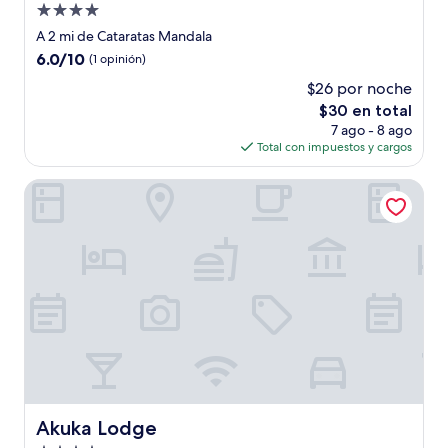
Propiedad
de
A 2 mi de Cataratas Mandala
4.0
6.0
6.0/10
(1 opinión)
estrellas
de
$26 por noche
10,
El
$30 en total
(1
precio
opinión)
7 ago - 8 ago
actual
Total con impuestos y cargos
es
de
Akuka Lodge
$30
Akuka Lodge
Akuka Lodge