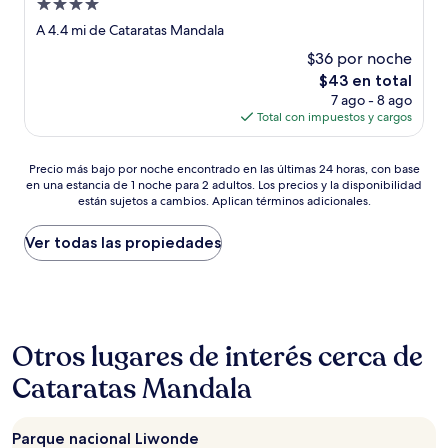
Propiedad
de
A 4.4 mi de Cataratas Mandala
4.0
$36 por noche
estrellas
El
$43 en total
precio
7 ago - 8 ago
actual
Total con impuestos y cargos
es
de
Precio
$43
Precio más bajo por noche encontrado en las últimas 24 horas, con base
en una estancia de 1 noche para 2 adultos. Los precios y la disponibilidad
más
están sujetos a cambios. Aplican términos adicionales.
bajo
por
noche
Ver todas las propiedades
encontrado
en
las
últimas
24
Otros lugares de interés cerca de
horas,
con
Cataratas Mandala
base
en
una
Parque nacional Liwonde
estancia