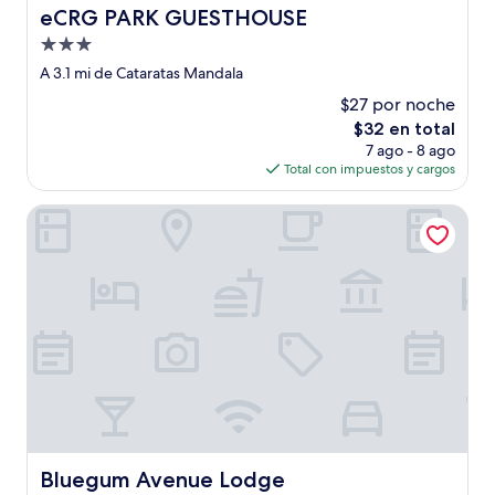
eCRG PARK GUESTHOUSE
eCRG PARK GUESTHOUSE
Propiedad
de
A 3.1 mi de Cataratas Mandala
3.0
$27 por noche
estrellas
El
$32 en total
precio
7 ago - 8 ago
actual
Total con impuestos y cargos
es
de
Bluegum Avenue Lodge
$32
Bluegum Avenue Lodge
Bluegum Avenue Lodge