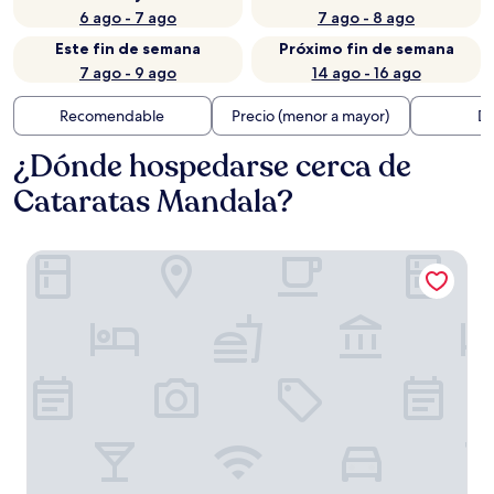
6 ago - 7 ago
7 ago - 8 ago
Este fin de semana
Próximo fin de semana
7 ago - 9 ago
14 ago - 16 ago
Recomendable
Precio (menor a mayor)
Di
¿Dónde hospedarse cerca de
Cataratas Mandala?
Manja Lodge