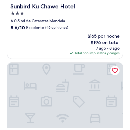
Sunbird Ku Chawe Hotel
Sunbird Ku Chawe Hotel
Propiedad
de
A 0.5 mi de Cataratas Mandala
3.0
8.6
8.6/10
Excelente
(45 opiniones)
estrellas
de
$165 por noche
10,
El
$196 en total
Excelente,
precio
(45
7 ago - 8 ago
actual
opiniones)
Total con impuestos y cargos
es
de
eCRG PARK GUESTHOUSE
$196