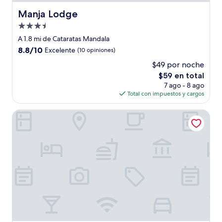
Manja Lodge
Manja Lodge
Propiedad
de
A 1.8 mi de Cataratas Mandala
3.5
8.8
8.8/10
Excelente
(10 opiniones)
estrellas
de
$49 por noche
10,
El
$59 en total
Excelente,
precio
(10
7 ago - 8 ago
actual
opiniones)
Total con impuestos y cargos
es
de
Sunbird Ku Chawe Hotel
$59