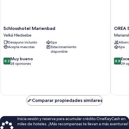
Schlosshotel
OREA
Schlosshotel Marienbad
OREA S
Marienbad
Spa
Velká Hledsebe
Marians
Velká
Hotel
Desayuno incluido
Spa
Alberc
Hledsebe
Cristal
Acepta mascotas
Estacionamiento
Spa
Mariáns
disponible
Lázně
8.2
8.8
Muy bueno
Marians
Exc
8.2
8.8
de
de
28 opiniones
Lazne
29 o
10,
10,
Muy
Excelent
bueno,
29
28
opinion
opiniones
Comparar propiedades similares
Inicia sesión y reserva para acumular crédito OneKeyCash en
miles de hoteles. ¡Más recompensas te llevan a más aventuras!