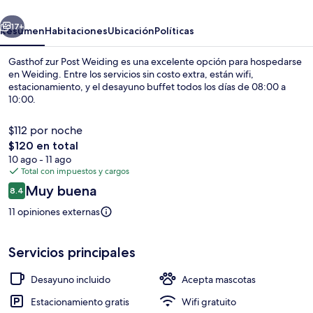
Weiding
erior
Siguiente
17+
Resumen
Habitaciones
Ubicación
Políticas
Gasthof zur Post Weiding es una excelente opción para hospedarse
en Weiding. Entre los servicios sin costo extra, están wifi,
estacionamiento, y el desayuno buffet todos los días de 08:00 a
10:00.
$112 por noche
El
$120 en total
precio
10 ago - 11 ago
total
Total con impuestos y cargos
Exterior
es
Opiniones
Muy buena
8.4
de
8.4 de 10,
$120
11 opiniones externas
Servicios principales
Desayuno incluido
Acepta mascotas
Estacionamiento gratis
Wifi gratuito