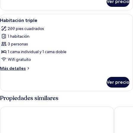
Ver precio
Habitación
doble
Abrir
Wifi gratis
6
Habitación triple
todas
269 pies cuadrados
las
1 habitación
fotos
de
3 personas
Habitación
1 cama individual y 1 cama doble
triple
Wifi gratuito
Más
Más detalles
detalles
sobre
Ver precio
Habitación
triple
Propiedades similares
Schlosshotel Marienbad
OREA Spa