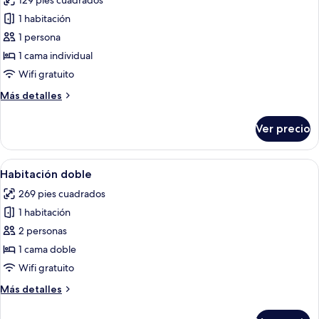
129 pies cuadrados
las
1 habitación
fotos
de
1 persona
Habitación
1 cama individual
individual
Wifi gratuito
Más
Más detalles
detalles
sobre
Ver precio
Habitación
individual
Abrir
Wifi gratis
3
Habitación doble
todas
269 pies cuadrados
las
1 habitación
fotos
de
2 personas
Habitación
1 cama doble
doble
Wifi gratuito
Más
Más detalles
detalles
sobre