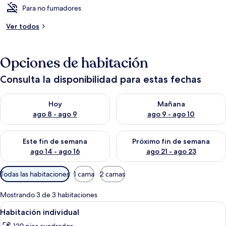
Para no fumadores
Ver todos
Opciones de habitación
Consulta la disponibilidad para estas fechas
Consulta la disponibilidad para hoy ago 8 - ago 9
Consulta la disponibilidad pa
Hoy
Mañana
ago 8 - ago 9
ago 9 - ago 10
Consulta la disponibilidad para este fin de semana ago 14 - ag
Consulta la disponibilidad pa
Este fin de semana
Próximo fin de semana
ago 14 - ago 16
ago 21 - ago 23
Filtros
Todas las habitaciones
1 cama
2 camas
disponibles
para
Mostrando 3 de 3 habitaciones
las
Abrir
Wifi gratis
3
Habitación individual
habitaciones
todas