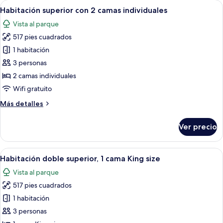
las
Abrir
Habitación de hotel con una cama gran
12
Habitación superior con 2 camas individuales
habitaciones
todas
Vista al parque
las
517 pies cuadrados
fotos
de
1 habitación
Habitación
3 personas
superior
2 camas individuales
con
Wifi gratuito
2
Más
Más detalles
camas
detalles
individuales
sobre
Ver precio
Habitación
superior
con
Abrir
Una cama individual con sábanas blanc
13
2
Habitación doble superior, 1 cama King size
todas
camas
Vista al parque
individuales
las
517 pies cuadrados
fotos
de
1 habitación
Habitación
3 personas
doble