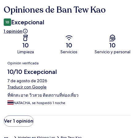
Opiniones de Ban Tew Kao
Opiniones
Excepcional
10
1 opinión
10
10
10
Limpieza
Servicios
Servicio y personal
Opiniones
Opinión verificada
10/10 Excepcional
7 de agosto de 2026
Traducir con Google
ที่พักสะอาด วิวสวย ติดสถานที่ท่องเที่ยว
NATACHA, se hospedó 1 noche
Ver 1 opinión
Hoteles en Khlong Lan
Ban Tew Kao