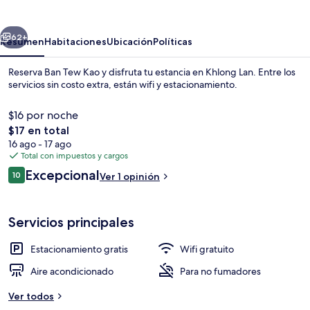
Kao
erior
Siguiente
62+
Resumen
Habitaciones
Ubicación
Políticas
Reserva Ban Tew Kao y disfruta tu estancia en Khlong Lan. Entre los
servicios sin costo extra, están wifi y estacionamiento.
$16 por noche
El
$17 en total
precio
16 ago - 17 ago
total
Total con impuestos y cargos
es
Opiniones
Excepcional
10
Ver 1 opinión
de
10 de 10,
Exterior
$17
Servicios principales
Estacionamiento gratis
Wifi gratuito
Aire acondicionado
Para no fumadores
Ver todos