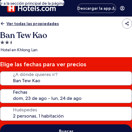
Ir a la sección principal de la página
Descargar la app
Ver todas las propiedades
Ban Tew Kao
Propiedad
de
Hotel en Khlong Lan
2.5
estrellas
Elige las fechas para ver precios
¿A dónde quieres ir?
Fechas
Huéspedes
Buscar