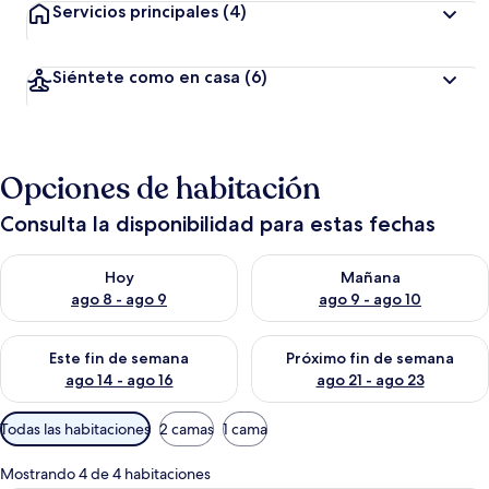
Servicios principales
(4)
Siéntete como en casa
(6)
Opciones de habitación
Consulta la disponibilidad para estas fechas
Consulta la disponibilidad para hoy ago 8 - ago 9
Consulta la disponibilidad pa
Hoy
Mañana
ago 8 - ago 9
ago 9 - ago 10
Consulta la disponibilidad para este fin de semana ago 14 - ag
Consulta la disponibilidad pa
Este fin de semana
Próximo fin de semana
ago 14 - ago 16
ago 21 - ago 23
Filtros
Todas las habitaciones
2 camas
1 cama
disponibles
para
Mostrando 4 de 4 habitaciones