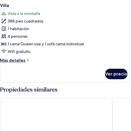
Abrir
Una habitación con techo inclinado, u
15
vista
Villa
todas
a
Vista a la montaña
la
las
montaña
388 pies cuadrados
fotos
de
1 habitación
Villa
4 personas
1 cama Queen size y 1 sofá cama individual
Wifi gratuito
Más
Más detalles
detalles
sobre
Ver precio
Villa
Propiedades similares
Bu-Gaan Sukhothai Village
Le Charm