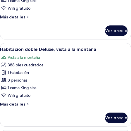
1 cama King size
superior,
Wifi gratuito
1
Más
Más detalles
cama
detalles
King
sobre
Ver precio
size
Habitación
doble
superior,
Abrir
Una habitación con cama, ventana con c
15
1
Habitación doble Deluxe, vista a la montaña
todas
cama
Vista a la montaña
King
las
size
388 pies cuadrados
fotos
de
1 habitación
Habitación
3 personas
doble
1 cama King size
Deluxe,
Wifi gratuito
vista
Más
Más detalles
a
detalles
la
sobre
Ver precio
montaña
Habitación
doble
Deluxe,