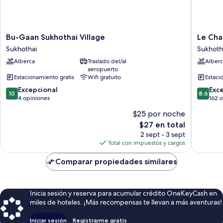
Bu-
Le
Bu-Gaan Sukhothai Village
Le Cha
Gaan
Charme
Sukhothai
Sukhoth
Sukhothai
Sukhoth
Alberca
Traslado del/al
Alberc
Village
Historica
aeropuerto
Sukhothai
Park
Estacionamiento gratis
Wifi gratuito
Estaci
Resort
10.0
8.6
Excepcional
Sukhoth
Exc
10
8.6
de
de
4 opiniones
162 
10,
10,
$25 por noche
Excepcional,
Excelent
El
$27 en total
4
162
precio
opiniones
opinion
2 sept - 3 sept
actual
Total con impuestos y cargos
es
de
Comparar propiedades similares
$27
Inicia sesión y reserva para acumular crédito OneKeyCash en
miles de hoteles. ¡Más recompensas te llevan a más aventuras!
Iniciar sesión
Registrarme gratis