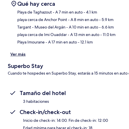
Qué hay cerca
Playa de Taghazout
- A 7 min en auto
- 4.1 km
playa cerca de Anchor Point
- A 8 min en auto
- 5.9 km
Sec
Targant - Museo del Argán
- A 10 min en auto
- 6.6 km
playa cerca de Imi Ouaddar
- A 13 min en auto
- 11.0 km
Playa Imourane
- A 17 min en auto
- 12.1 km
Ver más
Superbo Stay
Cuando te hospedes en Superbo Stay, estarás a 15 minutos en auto d
Tamaño del hotel
3 habitaciones
Check-in/check-out
Inicio de check-in: 14:00. Fin de check-in: 12:00
Edad mínima para hacer el check-in: 18