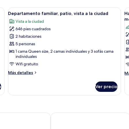
mas, piso de madera, refrigerador y puerta que da a un baño.
Abrir
Un dormitorio con cama, almohadas, un
A
10
Departamento familiar, patio, vista a la ciudad
Ha
todas
t
m
Vista a la ciudad
las
la
646 pies cuadrados
fotos
f
de
d
2 habitaciones
Departamento
H
5 personas
familiar,
c
1 cama Queen size, 2 camas individuales y 3 sofás cama
patio,
2
individuales
vista
c
Wifi gratuito
a
i
Más
Más detalles
M
Má
la
vi
detalles
de
ciudad
a
sobre
so
o
Ver precio
Departamento
Ha
la
familiar,
co
m
patio,
2
vista
ca
a
in
la
vi
 Sunset Dakhla
Tulum Beach Resort Dakhla
ciudad
a
la