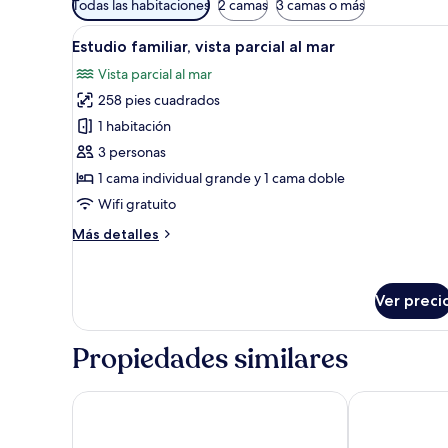
Todas las habitaciones
2 camas
3 camas o más
disponibles
Abrir
Habitación de hotel con dos ca
para
12
Estudio familiar, vista parcial al mar
todas
las
Vista parcial al mar
las
habitaciones
258 pies cuadrados
fotos
de
1 habitación
Estudio
3 personas
familiar,
1 cama individual grande y 1 cama doble
vista
Wifi gratuito
parcial
Más
Más detalles
al
detalles
mar
sobre
Estudio
Ver preci
familiar,
vista
parcial
Propiedades similares
al
mar
Gite Souss
Hotel Golden