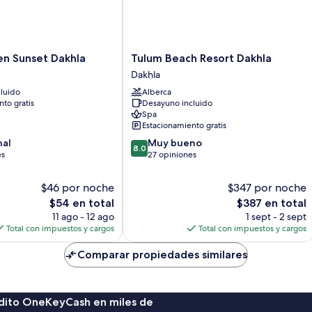
m
Tulum
en Sunset Dakhla
Tulum Beach Resort Dakhla
Beach
Dakhla
Resort
luido
Alberca
Dakhla
to gratis
Desayuno incluido
Dakhla
Spa
Estacionamiento gratis
8.0
nal
Muy bueno
8.0
de
es
27 opiniones
10,
Muy
$46 por noche
$347 por noche
bueno,
El
El
$54 en total
$387 en total
27
precio
precio
11 ago - 12 ago
1 sept - 2 sept
opiniones
actual
actual
Total con impuestos y cargos
Total con impuestos y cargos
es
es
de
de
Comparar propiedades similares
$54
$387
rédito OneKeyCash en miles de