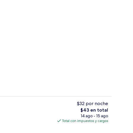
ada
Restaurantes
$32 por noche
El
$43 en total
precio
14 ago - 15 ago
Exterior
total
Total con impuestos y cargos
es
de