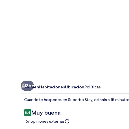
36+
Resumen
Habitaciones
Ubicación
Políticas
Cuando te hospedes en Superbo Stay, estarás a 15 minutos 
Opiniones
Muy buena
8.4
8.4 de 10,
167 opiniones externas