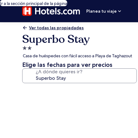
Ir a la sección principal de la página
Planea tu viaje
Ver todas las propiedades
Superbo Stay
Propiedad
de
Casa de huéspedes con fácil acceso a Playa de Taghazout
2.0
Elige las fechas para ver precios
estrellas
¿A dónde quieres ir?
Galería
de
fotos
de
Superbo
Stay