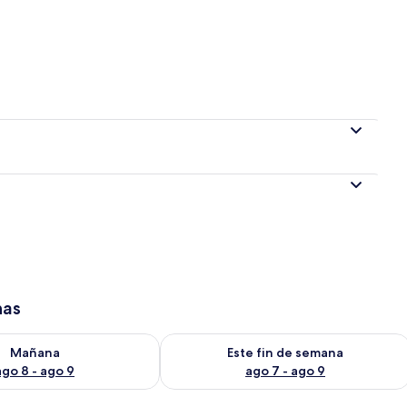
has
isponibilidad para mañana ago 8 - ago 9
Consulta la disponibilidad para este 
Mañana
Este fin de semana
ago 8 - ago 9
ago 7 - ago 9