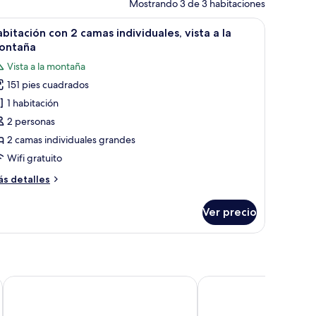
Mostrando 3 de 3 habitaciones
a mesita de noche roja, una lámpara roja y adornos en la pared.
brir
Una habitación con dos camas, cafetera y una
8
bitación con 2 camas individuales, vista a la
odas
ontaña
s
Vista a la montaña
otos
151 pies cuadrados
e
1 habitación
abitación
on
2 personas
2 camas individuales grandes
amas
Wifi gratuito
ndividuales,
ás
s detalles
sta
talles
bre
Ver precio
bitación
n
ontaña
mas
dividuales,
sta
Kasbah Ounila
Merzoga luxury desert