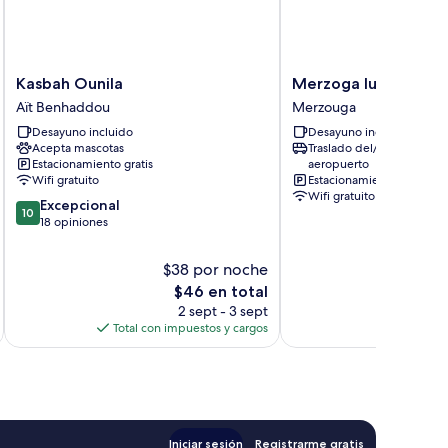
ontaña
Kasbah
Merzoga
Kasbah Ounila
Merzoga luxury des
Ounila
luxury
Aït Benhaddou
Merzouga
Aït
desert
Desayuno incluido
Desayuno incluido
Benhaddou
camp
Acepta mascotas
Traslado del/al
Merzouga
Estacionamiento gratis
aeropuerto
Wifi gratuito
Estacionamiento gratis
Wifi gratuito
10.0
Excepcional
10
de
18 opiniones
10,
Excepcional,
$38 por noche
18
El
$46 en total
opiniones
precio
2 sept - 3 sept
actual
Total con impuestos y cargos
es
de
$46
Iniciar sesión
Registrarme gratis