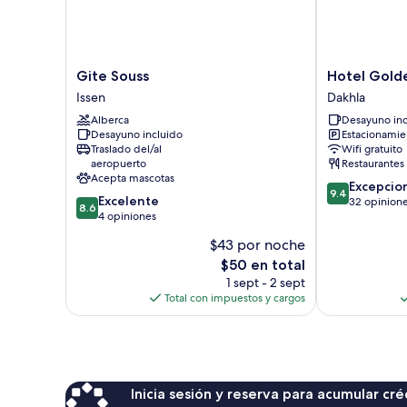
Gite
Hotel
Gite Souss
Hotel Gold
Souss
Golden
Issen
Dakhla
Issen
Sunset
Alberca
Desayuno inc
Dakhla
Desayuno incluido
Estacionamien
Dakhla
Traslado del/al
Wifi gratuito
aeropuerto
Restaurantes
Acepta mascotas
9.4
Excepcio
9.4
8.6
Excelente
de
32 opinion
8.6
de
4 opiniones
10,
10,
Excepcional,
$43 por noche
Excelente,
32
El
$50 en total
4
opiniones
precio
opiniones
1 sept - 2 sept
actual
Total con impuestos y cargos
es
de
$50
Inicia sesión y reserva para acumular c