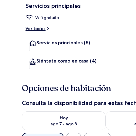
Servicios principales
Wifi gratuito
Wifi gratis
Ver todos
Servicios principales
(5)
Siéntete como en casa
(4)
Opciones de habitación
Consulta la disponibilidad para estas fec
Consulta la disponibilidad para hoy ago 7 - ago 8
Consulta la d
Hoy
ago 7 - ago 8
Filtros