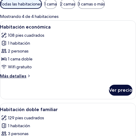
Filtros
Todas las habitaciones
1 cama
2 camas
3 camas o más
disponibles
para
Mostrando 4 de 4 habitaciones
las
Abrir
Una cama con un cojín colorido, una l
7
Habitación económica
habitaciones
todas
108 pies cuadrados
las
1 habitación
fotos
de
2 personas
Habitación
1 cama doble
económica
Wifi gratuito
Más
Más detalles
detalles
sobre
Ver precio
Habitación
económica
Abrir
Una habitación de hotel con cama, escri
6
Habitación doble familiar
todas
129 pies cuadrados
las
1 habitación
fotos
de
3 personas