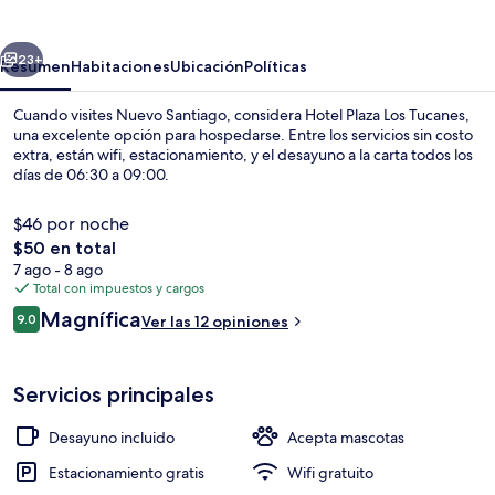
Los
Tucanes
erior
Siguiente
23+
Resumen
Habitaciones
Ubicación
Políticas
Cuando visites Nuevo Santiago, considera Hotel Plaza Los Tucanes,
una excelente opción para hospedarse. Entre los servicios sin costo
extra, están wifi, estacionamiento, y el desayuno a la carta todos los
días de 06:30 a 09:00.
$46 por noche
El
$50 en total
precio
7 ago - 8 ago
total
Total con impuestos y cargos
Interior
es
Opiniones
Magnífica
9.0
Ver las 12 opiniones
de
9.0 de 10,
$50
Servicios principales
Desayuno incluido
Acepta mascotas
Estacionamiento gratis
Wifi gratuito