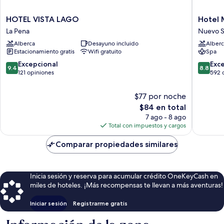
HOTEL
Hotel
HOTEL VISTA LAGO
Hotel
VISTA
Mykono
La Pena
Nuevo S
LAGO
Panama
Alberca
Desayuno incluido
Alberc
La
Nuevo
Estacionamiento gratis
Wifi gratuito
Spa
Pena
Santiag
9.4
8.8
Excepcional
Exc
9.4
8.8
de
de
121 opiniones
592 
10,
10,
Excepcional,
Excelent
$77 por noche
121
592
El
$84 en total
opiniones
opinion
precio
7 ago - 8 ago
actual
Total con impuestos y cargos
es
de
Comparar propiedades similares
$84
Inicia sesión y reserva para acumular crédito OneKeyCash en
miles de hoteles. ¡Más recompensas te llevan a más aventuras!
Iniciar sesión
Registrarme gratis