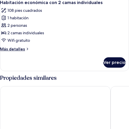
5
Habitación económica con 2 camas individuales
todas
108 pies cuadrados
las
1 habitación
fotos
de
2 personas
Habitación
2 camas individuales
económica
Wifi gratuito
con
Más
Más detalles
2
detalles
camas
sobre
Ver precio
Habitación
individuales
económica
con
Propiedades similares
2
camas
HOTEL VISTA LAGO
Hotel M
individuales