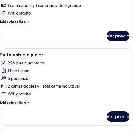
Habitación
1 cama doble y 1 cama individual grande
doble
Wifi gratuito
familiar
Más
Más detalles
detalles
sobre
Ver precio
Habitación
doble
familiar
Abrir
Habitación de hotel con dos camas, ca
7
Suite estudio junior
todas
226 pies cuadrados
las
1 habitación
fotos
de
5 personas
Suite
2 camas dobles y 1 sofá cama individual
estudio
Wifi gratuito
junior
Más
Más detalles
detalles
sobre
Ver precio
Suite
estudio
junior
Abrir
Una cama con sábana blanca, cabecera