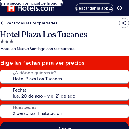
Ir a la sección principal de la página
Descargar la app
Ver todas las propiedades
Hotel Plaza Los Tucanes
Propiedad
de
Hotel en Nuevo Santiago con restaurante
3.0
estrellas
Elige las fechas para ver precios
¿A dónde quieres ir?
Fechas
Huéspedes
Buscar