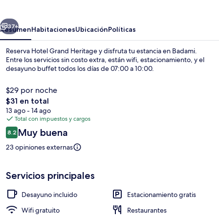
Heritage
erior
Siguiente
37+
Resumen
Habitaciones
Ubicación
Políticas
Reserva Hotel Grand Heritage y disfruta tu estancia en Badami.
Entre los servicios sin costo extra, están wifi, estacionamiento, y el
desayuno buffet todos los días de 07:00 a 10:00.
$29 por noche
El
$31 en total
precio
13 ago - 14 ago
total
Total con impuestos y cargos
es
Opiniones
Muy buena
Vista desde la propiedad
8.2
de
8.2 de 10,
$31
23 opiniones externas
Servicios principales
Desayuno incluido
Estacionamiento gratis
Wifi gratuito
Restaurantes