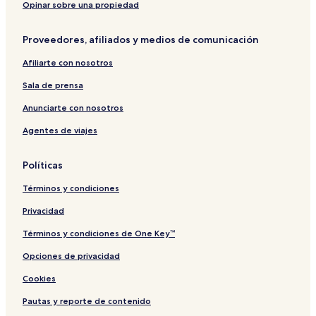
a
a
I
R
u
a
Opinar sobre una propiedad
d
l
l
E
r
m
a
k
S
a
i
Proveedores, afiliados y medios de comunicación
m
a
O
C
i
l
R
h
Afiliarte con nosotros
T
a
l
Sala de prensa
u
k
Anunciarte con nosotros
y
Agentes de viajes
a
B
a
Políticas
d
a
Términos y condiciones
m
i
Privacidad
Términos y condiciones de One Key™
Opciones de privacidad
Cookies
Pautas y reporte de contenido