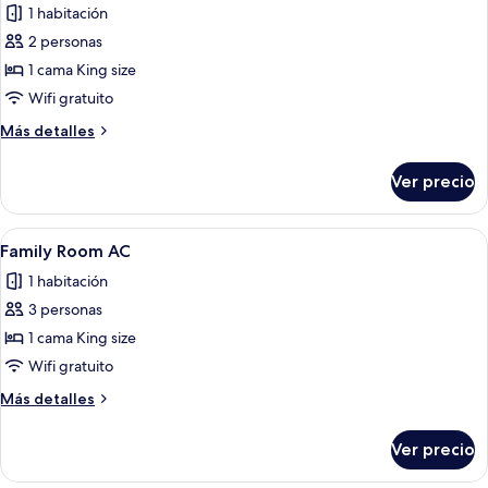
1 habitación
las
2 personas
fotos
de
1 cama King size
Deluxe
Wifi gratuito
Room
Más
Más detalles
AC
detalles
-
sobre
Ver precio
Deluxe
No
Room
Lift
AC
Abrir
Una habitación de hotel con dos camas
3
-
Family Room AC
todas
No
1 habitación
Lift
las
3 personas
fotos
de
1 cama King size
Family
Wifi gratuito
Room
Más
Más detalles
AC
detalles
sobre
Ver precio
Family
Room