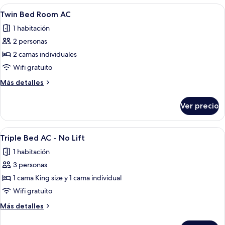
AC
Abrir
Habitación de hotel con dos camas, un e
6
Twin Bed Room AC
todas
1 habitación
las
2 personas
fotos
de
2 camas individuales
Twin
Wifi gratuito
Bed
Más
Más detalles
Room
detalles
AC
sobre
Ver precio
Twin
Bed
Room
Abrir
Wifi gratis
4
AC
Triple Bed AC - No Lift
todas
1 habitación
las
3 personas
fotos
de
1 cama King size y 1 cama individual
Triple
Wifi gratuito
Bed
Más
Más detalles
AC
detalles
-
sobre