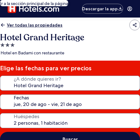
Ir a la sección principal de la página
Descargar la app
Ver todas las propiedades
Hotel Grand Heritage
Propiedad
de
Hotel en Badami con restaurante
3.0
estrellas
Elige las fechas para ver precios
¿A dónde quieres ir?
Fechas
Huéspedes
Buscar