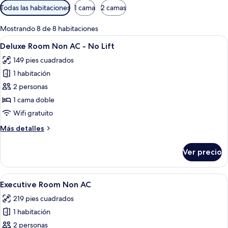
Filtros
Todas las habitaciones
1 cama
2 camas
disponibles
para
Mostrando 8 de 8 habitaciones
las
Abrir
Wifi gratis
3
Deluxe Room Non AC - No Lift
habitaciones
todas
149 pies cuadrados
las
1 habitación
fotos
de
2 personas
Deluxe
1 cama doble
Room
Wifi gratuito
Non
Más
Más detalles
AC
detalles
-
sobre
Ver precio
Deluxe
No
Room
Lift
Non
Abrir
Habitación de hotel con una cama grand
6
AC
Executive Room Non AC
todas
-
219 pies cuadrados
No
las
Lift
1 habitación
fotos
de
2 personas