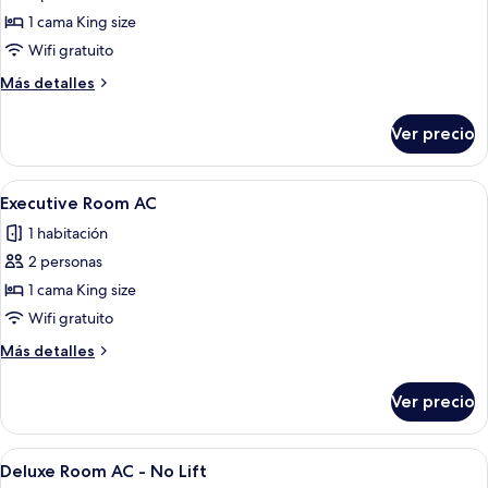
Executive
1 cama King size
Room
Wifi gratuito
Non
Más
Más detalles
AC
detalles
sobre
Ver precio
Executive
Room
Non
Abrir
Habitación de hotel con una cama grand
7
AC
Executive Room AC
todas
1 habitación
las
2 personas
fotos
de
1 cama King size
Executive
Wifi gratuito
Room
Más
Más detalles
AC
detalles
sobre
Ver precio
Executive
Room
AC
Abrir
Wifi gratis
3
Deluxe Room AC - No Lift
todas