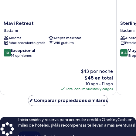
Mavi
Sterling
Mavi Retreat
Sterli
Retreat
Banashr
Badami
Badami
Badami
Badami
Alberca
Acepta mascotas
Alberc
Badami
Estacionamiento gratis
Wifi gratuito
Estaci
10.0
8.4
Excepcional
Muy
10
8.4
de
de
14 opiniones
18 o
10,
10,
Excepcional,
Muy
$43 por noche
14
bueno,
opiniones
El
18
$45 en total
precio
opinion
10 ago - 11 ago
actual
Total con impuestos y cargos
es
de
Comparar propiedades similares
$45
Inicia sesión y reserva para acumular crédito OneKeyCash en
miles de hoteles. ¡Más recompensas te llevan a más aventuras!