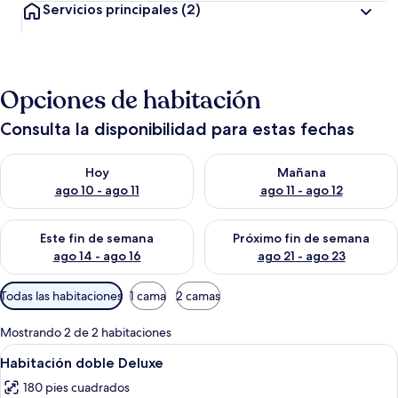
Servicios principales
(2)
Opciones de habitación
Consulta la disponibilidad para estas fechas
Consulta la disponibilidad para hoy ago 10 - ago 11
Consulta la disponibilidad par
Hoy
Mañana
ago 10 - ago 11
ago 11 - ago 12
Consulta la disponibilidad para este fin de semana ago 14 - ag
Consulta la disponibilidad pa
Este fin de semana
Próximo fin de semana
ago 14 - ago 16
ago 21 - ago 23
Filtros
Todas las habitaciones
1 cama
2 camas
disponibles
para
Mostrando 2 de 2 habitaciones
las
Abrir
Un dormitorio con estructura de cama 
6
Habitación doble Deluxe
habitaciones
todas
180 pies cuadrados
las