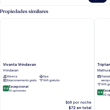
familiar
Propiedades similares
Vivanta Vrindavan
Triptam 
Vivanta
Triptam
Vivanta Vrindavan
Tripta
Vrindavan
Vrindav
Vrindavan
Mathur
Vrindavan
Mathura
Alberca
Spa
Trasla
Estacionamiento gratis
Wifi gratuito
aerop
Wifi g
9.4
Excepcional
9.4
9.4
Exc
de
10 opiniones
9.4
de
22 o
10,
10,
Excepcional,
$68 por noche
Excepcio
10
El
$72 en total
22
opiniones