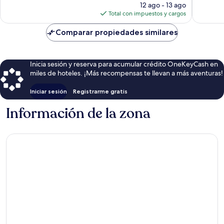
precio
opinion
12 ago - 13 ago
actual
Total con impuestos y cargos
es
de
Comparar propiedades similares
$72
Inicia sesión y reserva para acumular crédito OneKeyCash en
miles de hoteles. ¡Más recompensas te llevan a más aventuras!
Iniciar sesión
Registrarme gratis
Información de la zona