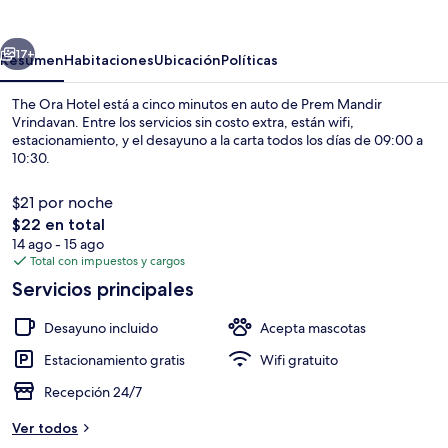
Hotel
erior
Siguiente
17+
Resumen
Habitaciones
Ubicación
Políticas
The Ora Hotel está a cinco minutos en auto de Prem Mandir
Vrindavan. Entre los servicios sin costo extra, están wifi,
estacionamiento, y el desayuno a la carta todos los días de 09:00 a
10:30.
$21 por noche
El
$22 en total
precio
14 ago - 15 ago
total
Total con impuestos y cargos
Desayuno a la carta incluido todos los 
es
Servicios principales
de
$22
Desayuno incluido
Acepta mascotas
Estacionamiento gratis
Wifi gratuito
Recepción 24/7
Ver todos