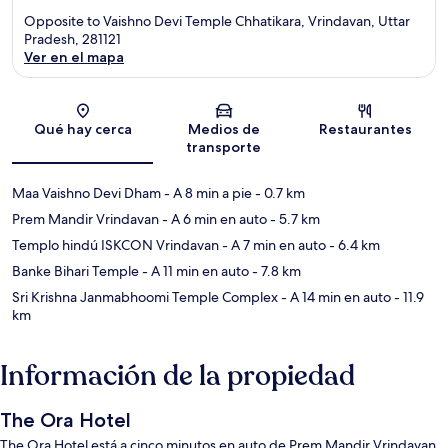
Opposite to Vaishno Devi Temple Chhatikara, Vrindavan, Uttar
Pradesh, 281121
Ver en el mapa
Sección del mapa
Qué hay cerca
Medios de
Restaurantes
transporte
Maa Vaishno Devi Dham
- A 8 min a pie
- 0.7 km
Prem Mandir Vrindavan
- A 6 min en auto
- 5.7 km
Templo hindú ISKCON Vrindavan
- A 7 min en auto
- 6.4 km
Banke Bihari Temple
- A 11 min en auto
- 7.8 km
Sri Krishna Janmabhoomi Temple Complex
- A 14 min en auto
- 11.9
km
Información de la propiedad
The Ora Hotel
The Ora Hotel está a cinco minutos en auto de Prem Mandir Vrindavan.