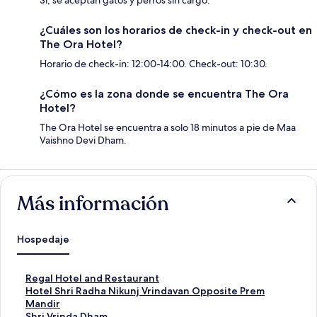
Sí, se aceptan gatos y perros sin cargo.
¿Cuáles son los horarios de check-in y check-out en
The Ora Hotel?
Horario de check-in: 12:00-14:00. Check-out: 10:30.
¿Cómo es la zona donde se encuentra The Ora
Hotel?
The Ora Hotel se encuentra a solo 18 minutos a pie de Maa
Vaishno Devi Dham.
Más información
Hospedaje
E
Regal Hotel and Restaurant
n
E
Hotel Shri Radha Nikunj Vrindavan Opposite Prem
l
n
Mandir
a
l
E
Shri Vrinda Dham