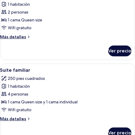
1 habitación
fotos
de
2 personas
Habitación
1 cama Queen size
doble
Wifi gratuito
Deluxe
Más
Más detalles
detalles
sobre
Ver precio
Habitación
doble
Deluxe
Abrir
Un dormitorio con una cama grande, u
8
Suite familiar
todas
250 pies cuadrados
las
1 habitación
fotos
de
4 personas
Suite
1 cama Queen size y 1 cama individual
familiar
Wifi gratuito
Más
Más detalles
detalles
sobre
Ver precio
Suite