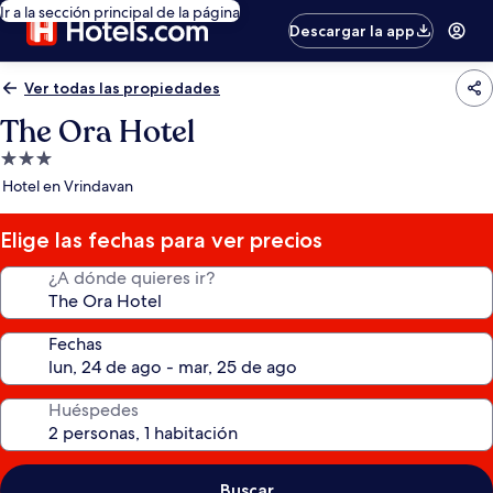
Ir a la sección principal de la página
Descargar la app
Ver todas las propiedades
The Ora Hotel
Propiedad
de
Hotel en Vrindavan
3.0
estrellas
Elige las fechas para ver precios
¿A dónde quieres ir?
Fechas
Huéspedes
Buscar