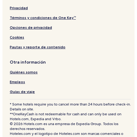
n
A
a
t
v
Privacidad
P
a
r
n
Términos y condiciones de One Key™
i
Opciones de privacidad
y
a
Cookies
k
a
Pautas y reporte de contenido
n
t
J
Otra información
u
Quiénes somos
T
e
Empleos
m
p
Guías de viaje
l
e
* Some hotels require you to cancel more than 24 hours before check-in.
V
Details on site.
r
**OneKeyCash is not redeemable for cash and can only be used on
i
Hotels.com, Expedia and Vrbo.
n
© 2026 Hotels.com es una empresa de Expedia Group. Todos los
d
derechos reservados.
a
Hoteles.com y el logotipo de Hoteles.com son marcas comerciales o