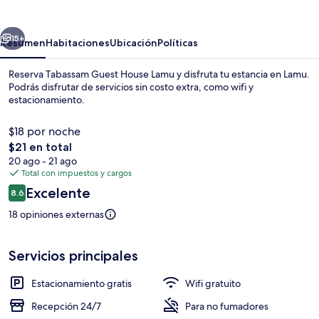
House
Lamu
erior
Siguiente
15+
Resumen
Habitaciones
Ubicación
Políticas
Reserva Tabassam Guest House Lamu y disfruta tu estancia en Lamu.
Podrás disfrutar de servicios sin costo extra, como wifi y
estacionamiento.
$18 por noche
El
$21 en total
precio
20 ago - 21 ago
total
Total con impuestos y cargos
es
Opiniones
Excelente
Exterior
8.6
de
8.6 de 10,
$21
18 opiniones externas
Servicios principales
Estacionamiento gratis
Wifi gratuito
Recepción 24/7
Para no fumadores