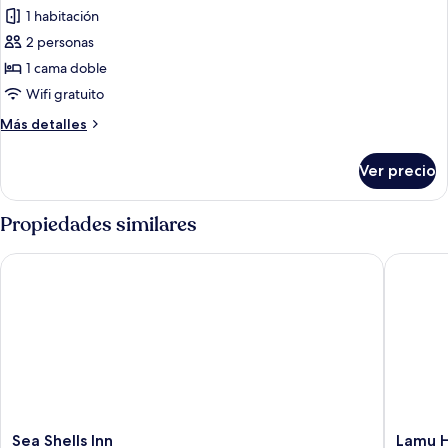
todas
1 habitación
las
2 personas
fotos
de
1 cama doble
Habitación
Wifi gratuito
doble
Más
Más detalles
Deluxe
detalles
sobre
Ver precio
Habitación
doble
Deluxe
Propiedades similares
Sea Shells Inn
Lamu Ho
Sea
Lamu
Sea Shells Inn
Lamu H