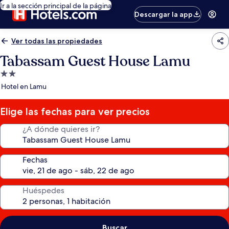
Ir a la sección principal de la página
Descargar la app
Ver todas las propiedades
Tabassam Guest House Lamu
Propiedad
de
Hotel en Lamu
2.0
estrellas
Elige las fechas para ver precios
¿A dónde quieres ir?
Fechas
Huéspedes
Buscar