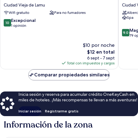
Shells
House
Ciudad Vieja de Lamu
Ciudad 
Inn
Hotel
Wifi gratuito
Para no fumadores
Alberc
Ciudad
Ciudad
Spa
Vieja
Vieja
10.0
Excepcional
10
de
de
de
1 opinión
9.0
Lamu
Lamu
Mag
10,
9.0
de
79 o
Excepcional,
10,
1
$10 por noche
Magnífi
opinión
El
$12 en total
79
precio
opinion
6 sept - 7 sept
actual
Total con impuestos y cargos
es
de
Comparar propiedades similares
$12
Inicia sesión y reserva para acumular crédito OneKeyCash en
miles de hoteles. ¡Más recompensas te llevan a más aventuras!
Iniciar sesión
Registrarme gratis
Información de la zona