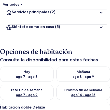
Ver todos
Servicios principales
(2)
Siéntete como en casa
(5)
Opciones de habitación
Consulta la disponibilidad para estas fechas
Consulta la disponibilidad para hoy ago 7 - ago 8
Consulta la disponibilidad pa
Hoy
Mañana
ago 7 - ago 8
ago 8 - ago 9
Consulta la disponibilidad para este fin de semana ago 7 - ag
Consulta la disponibilidad par
Este fin de semana
Próximo fin de semana
ago 7 - ago 9
ago 14 - ago 16
Abrir
Habitación individual con cama de una
9
Habitación doble Deluxe