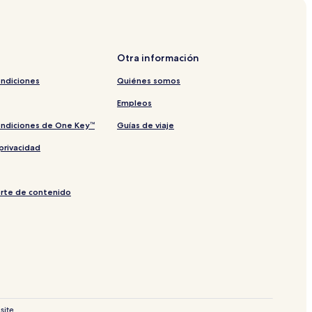
Otra información
ondiciones
Quiénes somos
Empleos
ondiciones de One Key™
Guías de viaje
privacidad
orte de contenido
site.