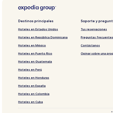
a
r
a
p
a
a
r
a
b
a
a
r
r
b
a
a
i
r
b
a
Destinos principales
Soporte y pregunt
r
i
r
b
l
r
i
r
Hoteles en Estados Unidos
Tus reservaciones
a
l
r
i
p
a
l
r
Hoteles en República Dominicana
Preguntas frecuente
á
p
a
l
Hoteles en México
Contáctanos
g
á
p
a
i
g
á
p
Hoteles en Puerto Rico
Opinar sobre una pro
n
i
g
á
a
n
i
g
Hoteles en Guatemala
d
a
n
i
e
d
a
n
Hoteles en Perú
B
e
d
a
Hoteles en Honduras
i
O
e
d
s
y
G
e
Hoteles en España
H
o
r
M
o
9
a
a
Hoteles en Colombia
m
1
n
l
e
7
d
e
Hoteles en Cuba
s
7
S
o
t
7
A
M
*