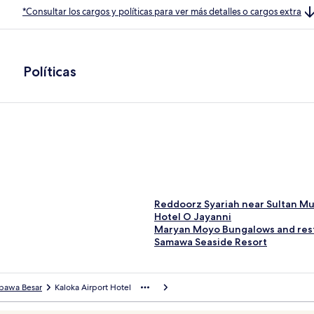
*Consultar los cargos y políticas para ver más detalles o cargos extra
Políticas
E
Reddoorz Syariah near Sultan M
n
E
Hotel O Jayanni
l
n
E
Maryan Moyo Bungalows and res
a
l
n
E
Samawa Seaside Resort
c
a
l
n
e
c
a
l
p
e
c
a
bawa Besar
Kaloka Airport Hotel
a
p
e
c
r
a
p
e