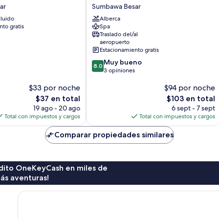
Seaside
ar
Sumbawa Besar
Resort
luido
Alberca
Sumbawa
to gratis
Spa
Besar
Traslado del/al
aeropuerto
Estacionamiento gratis
8.0
Muy bueno
8.0
de
3 opiniones
10,
$33 por noche
$94 por noche
Muy
bueno,
El
El
$37 en total
$103 en total
3
precio
precio
19 ago - 20 ago
6 sept - 7 sept
opiniones
actual
actual
Total con impuestos y cargos
Total con impuestos y cargos
es
es
de
de
Comparar propiedades similares
$37
$103
rédito OneKeyCash en miles de
ás aventuras!