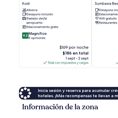
Sumba
SAMOTA
Kodi
Sumbawa Bes
Kodi
HOTEL
Alberca
Desayuno inc
Sumbawa
Desayuno incluido
Estacionamien
Besar
Traslado del/al
Wifi gratuito
aeropuerto
Restaurantes
Estacionamiento gratis
9.2
Magnífico
9.2
de
5 opiniones
10,
$169 por noche
Magnífico,
5
El
$186 en total
opiniones
precio
1 sept - 2 sept
actual
Total con impuestos y cargos
es
de
$186
Inicia sesión y reserva para acumular c
hoteles. ¡Más recompensas te llevan a m
Información de la zona