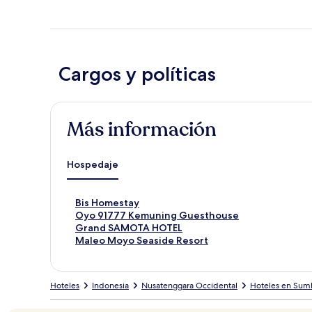
Cargos y políticas
Más información
Hospedaje
E
Bis Homestay
n
E
Oyo 91777 Kemuning Guesthouse
l
n
E
Grand SAMOTA HOTEL
a
l
n
E
Maleo Moyo Seaside Resort
c
a
l
n
e
c
a
l
p
e
c
a
Hoteles
Indonesia
Nusatenggara Occidental
Hoteles en Sum
a
p
e
c
r
a
p
e