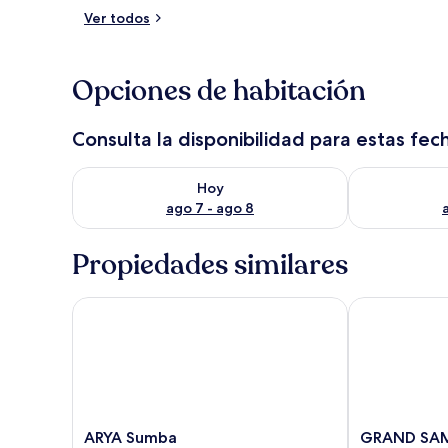
Ver todos
Exterior
Opciones de habitación
Consulta la disponibilidad para estas fec
Consulta la disponibilidad para hoy ago 7 - ago 8
Consulta la d
Hoy
ago 7 - ago 8
Propiedades similares
ARYA Sumba
GRAND SAMO
ARYA
GRAND
ARYA Sumba
GRAND SA