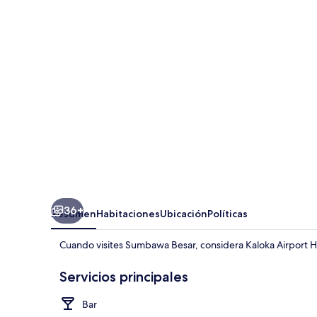
Hotel
36+
Resumen
Habitaciones
Ubicación
Políticas
Cuando visites Sumbawa Besar, considera Kaloka Airport H
Servicios principales
Bar