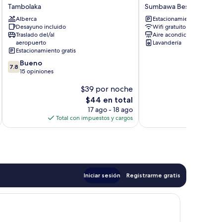
Hotel
Homestay
Tambolaka
Sumbawa Besar
and
Sumbawa
Alberca
Estacionamiento gratis
Cafe
Besar
Desayuno incluido
Wifi gratuito
Tambolaka
Traslado del/al
Aire acondicionado
aeropuerto
Lavandería
Estacionamiento gratis
7.8
Bueno
7.8
de
15 opiniones
10,
$39 por noche
Bueno,
15
El
$44 en total
opiniones
precio
17 ago - 18 ago
actual
Total con impuestos y cargos
es
de
$44
Iniciar sesión
Registrarme gratis