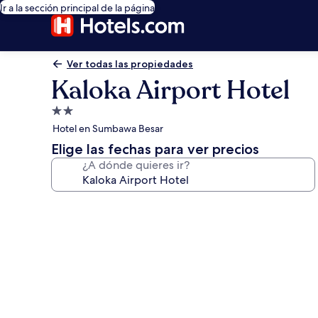
Ir a la sección principal de la página
Ver todas las propiedades
Kaloka Airport Hotel
Propiedad
de
Hotel en Sumbawa Besar
2.0
Elige las fechas para ver precios
estrellas
¿A dónde quieres ir?
Galería
de
fotos
de
Kaloka
Airport