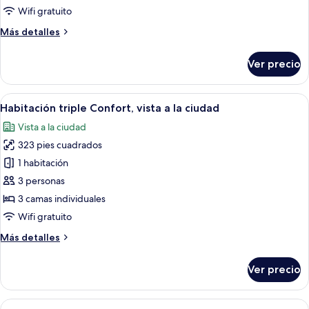
Wifi gratuito
Más
Más detalles
detalles
sobre
Ver precio
Habitación
Abrir
Habitación de hotel con cama, escritori
1
Habitación triple Confort, vista a la ciudad
todas
Vista a la ciudad
las
323 pies cuadrados
fotos
de
1 habitación
Habitación
3 personas
triple
3 camas individuales
Confort,
Wifi gratuito
vista
Más
Más detalles
a
detalles
la
sobre
Ver precio
ciudad
Habitación
triple
Confort,
Abrir
Una habitación de hotel moderna con c