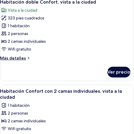
1
vista
Habitación doble Confort, vista a la ciudad
todas
a
Vista a la ciudad
la
las
ciudad
323 pies cuadrados
fotos
de
1 habitación
Habitación
2 personas
doble
2 camas individuales
Confort,
Wifi gratuito
vista
Más
Más detalles
a
detalles
la
sobre
Ver precio
ciudad
Habitación
doble
Confort,
Abrir
Habitación de hotel moderna con cama,
1
vista
Habitación Confort con 2 camas individuales, vista a la
todas
a
ciudad
la
las
1 habitación
ciudad
fotos
2 personas
de
2 camas individuales
Habitación
Confort
Wifi gratuito