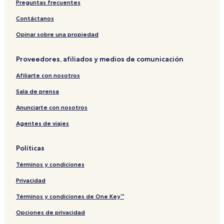
Preguntas frecuentes
r
o
O
t
š
D
Contáctanos
t
R
a
Á
Opinar sobre una propiedad
S
T
Proveedores, afiliados y medios de comunicación
O
D
Afiliarte con nosotros
O
L
Sala de prensa
A
Anunciarte con nosotros
Agentes de viajes
Políticas
Términos y condiciones
Privacidad
Términos y condiciones de One Key™
Opciones de privacidad