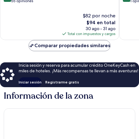
de
de
55 opiniones
1 opi
10,
10,
Muy
Excepcio
$82 por noche
bueno,
1
El
$94 en total
55
opinión
precio
30 ago - 31 ago
opiniones
actual
Total con impuestos y cargos
es
de
Comparar propiedades similares
$94
Inicia sesión y reserva para acumular crédito OneKeyCash en
miles de hoteles. ¡Más recompensas te llevan a más aventuras!
Iniciar sesión
Registrarme gratis
Información de la zona