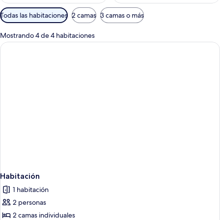
Filtros
Todas las habitaciones
2 camas
3 camas o más
disponibles
para
Mostrando 4 de 4 habitaciones
las
habitaciones
Habitación
1 habitación
2 personas
2 camas individuales