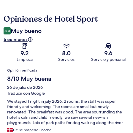
Opiniones de Hotel Sport
Opiniones
Muy bueno
8.0
6 opiniones
9.2
8.0
9.6
Limpieza
Servicios
Servicio y personal
Opiniones
Opinión verificada
8/10 Muy buena
26 de julio de 2026
Traducir con Google
We stayed 1 night in july 2026. 2 rooms, the staff was super
friendly and welcoming. The rooms are small but newly
renovated. The breakfast was good. The area sourrunding the
hotel is calm and child friendly, we saw several new-ish
playgrounds. Lots of park paths for dog walking along the river.
Recommend!
Liit, se hospedó 1 noche