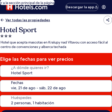
Ir a la sección principal de la página
Descargar la app
Ver todas las propiedades
Hotel Sport
Propiedad
de
Hotel que acepta mascotas en Kralupy nad Vltavou con acceso fácil al
3.0
centro de convenciones y alberca techada
estrellas
Elige las fechas para ver precios
¿A dónde quieres ir?
Fechas
Huéspedes