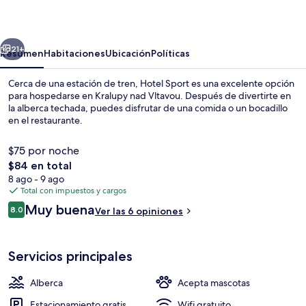
erior
Siguiente
21+
Resumen
Habitaciones
Ubicación
Políticas
Cerca de una estación de tren, Hotel Sport es una excelente opción
para hospedarse en Kralupy nad Vltavou. Después de divertirte en
la alberca techada, puedes disfrutar de una comida o un bocadillo
en el restaurante.
$75 por noche
El
$84 en total
precio
8 ago - 9 ago
total
Total con impuestos y cargos
Lobby
es
Opiniones
Muy buena
8.0
Ver las 6 opiniones
de
8.0 de 10,
$84
Servicios principales
Alberca
Acepta mascotas
Estacionamiento gratis
Wifi gratuito