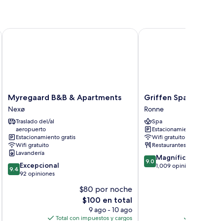
Myregaard B&B & Apartments
Griffen Spahotel
Myregaard
Griffen
Myregaard B&B & Apartments
Griffen Spahotel
B&B
Spahotel
Nexø
Ronne
&
Ronne
Traslado del/al
Spa
Apartments
aeropuerto
Estacionamiento gratis
Nexø
Estacionamiento gratis
Wifi gratuito
Wifi gratuito
Restaurantes
Lavandería
9.0
Magnífico
9.0
9.4
Excepcional
de
1,009 opiniones
9.4
de
92 opiniones
10,
10,
Magnífico,
$80 por noche
$2
Excepcional,
1,009
El
$100 en total
92
opiniones
precio
opiniones
9 ago - 10 ago
actual
Total con impuestos y cargos
Total con 