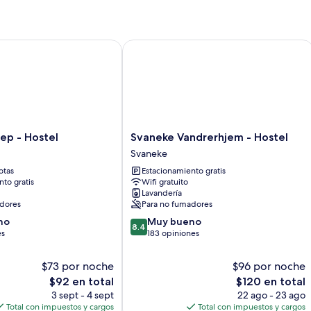
 - Hostel
Svaneke Vandrerhjem - Hostel
Svaneke
ep - Hostel
Svaneke Vandrerhjem - Hostel
Vandrerhjem
Svaneke
-
otas
Estacionamiento gratis
Hostel
to gratis
Wifi gratuito
Svaneke
Lavandería
dores
Para no fumadores
8.4
no
Muy bueno
8.4
de
es
183 opiniones
10,
Muy
$73 por noche
$96 por noche
bueno,
El
El
$92 en total
$120 en total
183
precio
precio
3 sept - 4 sept
22 ago - 23 ago
opiniones
actual
actual
Total con impuestos y cargos
Total con impuestos y cargos