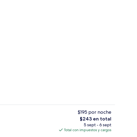
Exterior
$195 por noche
El
$243 en total
precio
5 sept - 6 sept
propiedad
Interior
total
Total con impuestos y cargos
es