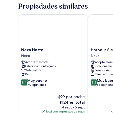
Propiedades similares
Nexø Hostel
Harbour Sleep
Nexø
Harbour
Nexø Hostel
Harbour Sle
Hostel
Sleep
Nexø
Nexø
Nexø
-
Acepta mascotas
Acepta masc
Hostel
Estacionamiento gratis
Estacionamien
Nexø
Wifi gratuito
Lavandería
Bar
Para no fuma
8.4
8.2
Muy bueno
Muy bue
8.4
8.2
de
de
197 opiniones
86 opinion
10,
10,
Muy
Muy
$99 por noche
bueno,
bueno,
El
$124 en total
197
86
precio
4 sept - 5 sept
opiniones
opiniones
actual
Total con impuestos y cargos