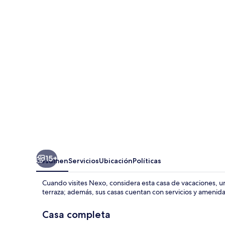
Person
Holiday
Park
Home
in
Nexo
15+
Resumen
Servicios
Ubicación
Políticas
Cuando visites Nexo, considera esta casa de vacaciones, 
terraza; además, sus casas cuentan con servicios y amenid
Casa completa