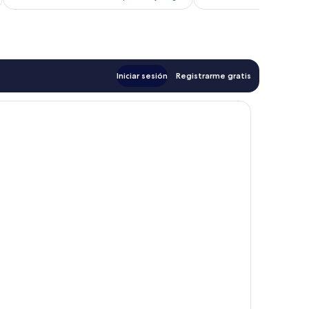
es
de
$100
Iniciar sesión
Registrarme gratis