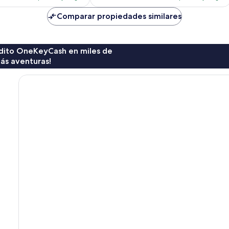
es
es
de
de
Comparar propiedades similares
$92
$120
rédito OneKeyCash en miles de
ás aventuras!