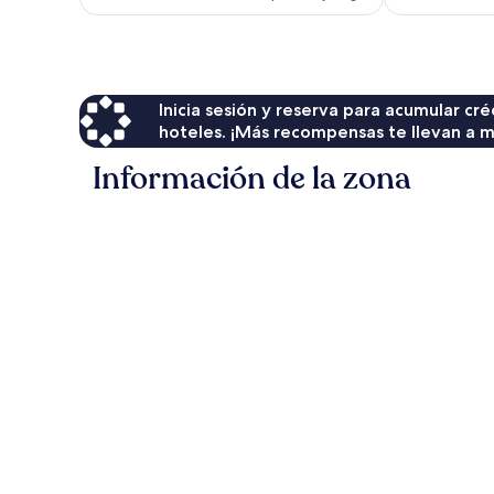
es
de
$124
Inicia sesión y reserva para acumular c
hoteles. ¡Más recompensas te llevan a m
Información de la zona