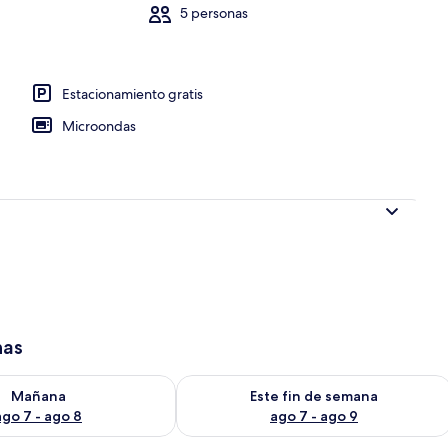
5 personas
Estacionamiento gratis
Microondas
has
isponibilidad para mañana ago 7 - ago 8
Consulta la disponibilidad para este 
Mañana
Este fin de semana
ago 7 - ago 8
ago 7 - ago 9