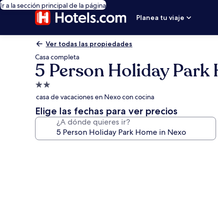
Ir a la sección principal de la página
Planea tu viaje
Ver todas las propiedades
Casa completa
5 Person Holiday Park
Propiedad
de
casa de vacaciones en Nexo con cocina
2.0
Elige las fechas para ver precios
estrellas
¿A dónde quieres ir?
Galería
de
fotos
de
5