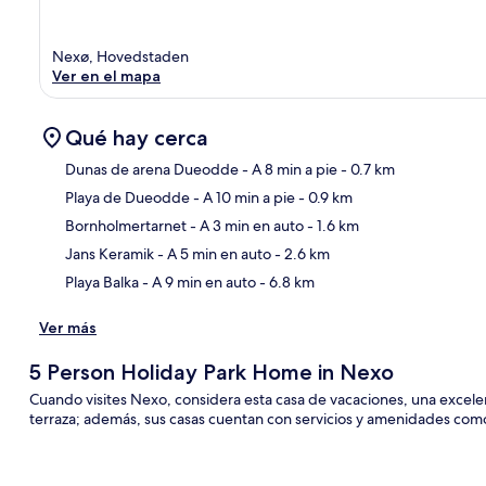
Nexø, Hovedstaden
Ver en el mapa
Qué hay cerca
Dunas de arena Dueodde
- A 8 min a pie
- 0.7 km
Playa de Dueodde
- A 10 min a pie
- 0.9 km
Sec
Bornholmertarnet
- A 3 min en auto
- 1.6 km
Jans Keramik
- A 5 min en auto
- 2.6 km
Playa Balka
- A 9 min en auto
- 6.8 km
Ver más
5 Person Holiday Park Home in Nexo
Cuando visites Nexo, considera esta casa de vacaciones, una excel
terraza; además, sus casas cuentan con servicios y amenidades como