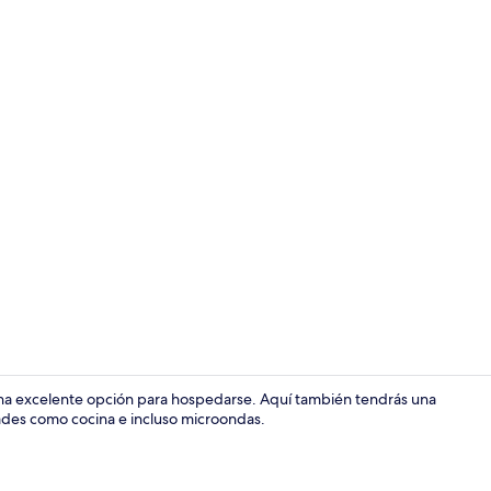
Interior
una excelente opción para hospedarse. Aquí también tendrás una
ades como cocina e incluso microondas.
Áreas de la 