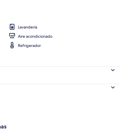
io
Lavandería
Aire acondicionado
Refrigerador
has