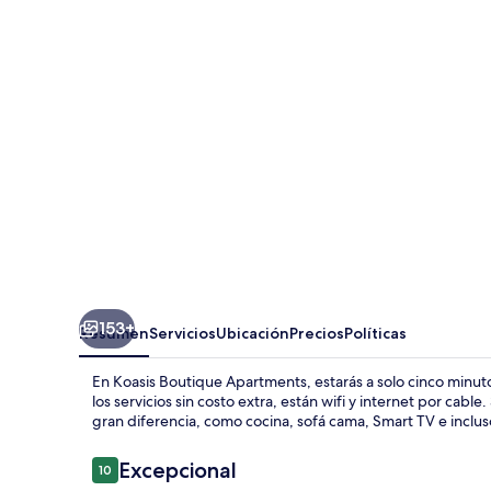
Apartments
153+
Resumen
Servicios
Ubicación
Precios
Políticas
En Koasis Boutique Apartments, estarás a solo cinco minut
los servicios sin costo extra, están wifi y internet por ca
gran diferencia, como cocina, sofá cama, Smart TV e inclus
Opiniones
Excepcional
10
10 de 10,