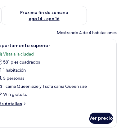
fin de semana ago 7 - ago 9
Consulta la disponibilidad para el próximo fin de semana ago 
Próximo fin de semana
ago 14 - ago 16
Mostrando 4 de 4 habitaciones
r montado en la pared, ventana con cortinas y vistas a edificios.
brir
Una sala de estar moderna con un sofá gris, 
42
epartamento superior
odas
Vista a la ciudad
s
581 pies cuadrados
otos
e
1 habitación
epartamento
3 personas
uperior
1 cama Queen size y 1 sofá cama Queen size
Wifi gratuito
ás
s detalles
talles
bre
Ver precio
partamento
perior