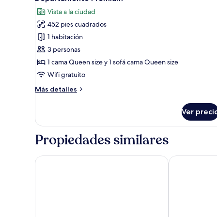
todas
Vista a la ciudad
las
452 pies cuadrados
fotos
de
1 habitación
Departamento
3 personas
Premium
1 cama Queen size y 1 sofá cama Queen size
Wifi gratuito
Más
Más detalles
detalles
sobre
Ver preci
Departamento
Premium
Propiedades similares
Avli Residences
Kos Aktis Art