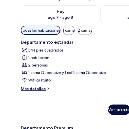
Consulta la disponibilidad para hoy ago 7 - ago 8
Consulta la d
Hoy
ago 7 - ago 8
Filtros
Todas las habitaciones
1 cama
2 camas
disponibles
Abrir
Caja de seguridad en la habita
para
49
Departamento estándar
todas
las
344 pies cuadrados
las
habitaciones
1 habitación
fotos
de
2 personas
Departamento
1 cama Queen size y 1 sofá cama Queen size
estándar
Wifi gratuito
Más
Más detalles
detalles
sobre
Departamento
estándar
Ver preci
Abrir
Tina de hidromasaje privada
49
Departamento Premium