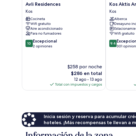
Avli
Kos
Avli Residences
Kos Aktis A
Residences
Aktis
Kos
Kos
Kos
Art
Cocineta
Alberca
Hotel
Wifi gratuito
Desayuno inc
Kos
Aire acondicionado
Estacionamien
Para no fumadores
Wifi gratuito
10.0
9.4
Excepcional
Excepcio
10
9.4
de
de
2 opiniones
301 opinio
10,
10,
Excepcional,
Excepcional,
2
301
$258 por noche
opiniones
opiniones
El
$286 en total
precio
12 ago - 13 ago
actual
Total con impuestos y cargos
es
de
$286
Inicia sesión y reserva para acumular c
hoteles. ¡Más recompensas te llevan a m
Información de la zona