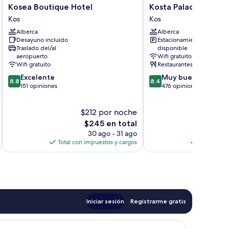
Kosea
Kosta
Kosea Boutique Hotel
Kosta Palace
Boutique
Palace
Kos
Kos
Hotel
Kos
Alberca
Alberca
Kos
Desayuno incluido
Estacionamiento
Traslado del/al
disponible
aeropuerto
Wifi gratuito
Wifi gratuito
Restaurantes
8.8
8.4
Excelente
Muy bueno
8.8
8.4
de
de
151 opiniones
476 opiniones
10,
10,
Excelente,
Muy
$212 por noche
$
151
bueno,
opiniones
El
476
$245 en total
precio
opiniones
30 ago - 31 ago
actual
Total con impuestos y cargos
Total con 
es
de
$245
Iniciar sesión
Registrarme gratis