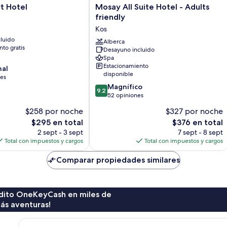
Mosay
rt Hotel
Mosay All Suite Hotel - Adults
All
friendly
Suite
Kos
Hotel
luido
-
Alberca
to gratis
Desayuno incluido
Adults
Spa
friendly
Estacionamiento
nal
Kos
disponible
nes
9.2
Magnífico
9.2
de
52 opiniones
10,
$258 por noche
$327 por noche
Magnífico,
El
El
$295 en total
$376 en total
52
precio
precio
opiniones
2 sept - 3 sept
7 sept - 8 sept
actual
actual
Total con impuestos y cargos
Total con impuestos y cargos
es
es
de
de
Comparar propiedades similares
$295
$376
rédito OneKeyCash en miles de
ás aventuras!