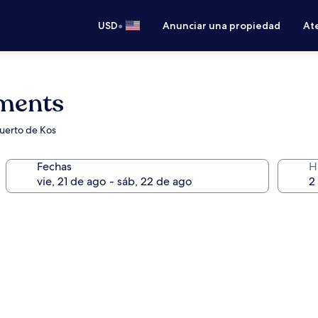
•
USD
Anunciar una propiedad
Ate
tments
Puerto de Kos
Fechas
H