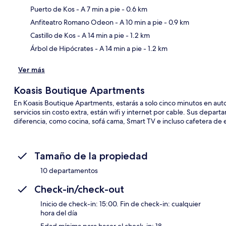
Puerto de Kos
- A 7 min a pie
- 0.6 km
Sec
Anfiteatro Romano Odeon
- A 10 min a pie
- 0.9 km
Castillo de Kos
- A 14 min a pie
- 1.2 km
Árbol de Hipócrates
- A 14 min a pie
- 1.2 km
Ver más
Koasis Boutique Apartments
En Koasis Boutique Apartments, estarás a solo cinco minutos en aut
servicios sin costo extra, están wifi y internet por cable. Sus dep
diferencia, como cocina, sofá cama, Smart TV e incluso cafetera de 
Tamaño de la propiedad
10 departamentos
Check-in/check-out
Inicio de check-in: 15:00. Fin de check-in: cualquier
hora del día
Edad mínima para hacer el check-in: 18