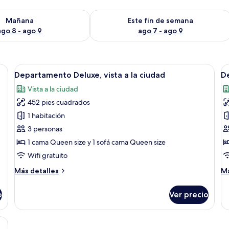
isponibilidad para mañana ago 8 - ago 9
Consulta la disponibilidad para este 
Mañana
Este fin de semana
ago 8 - ago 9
ago 7 - ago 9
ción, cortinas blackout y insonorización
Abrir
Habitación de hotel con cama, televiso
A
46
Departamento Deluxe, vista a la ciudad
D
todas
t
Vista a la ciudad
las
la
452 pies cuadrados
fotos
f
de
d
1 habitación
Departamento
D
3 personas
Deluxe,
s
1 cama Queen size y 1 sofá cama Queen size
vista
Wifi gratuito
a
Más
M
Más detalles
Má
la
detalles
de
ciudad
sobre
so
o
Ver precio
Departamento
De
Deluxe,
su
vista
a