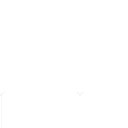
y
Kosea Boutique Hotel
Kosta Palace