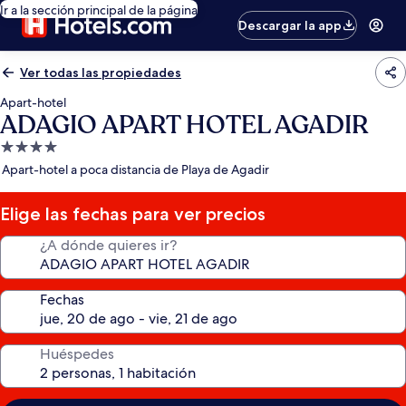
Ir a la sección principal de la página
Descargar la app
Ver todas las propiedades
Apart-hotel
ADAGIO APART HOTEL AGADIR
Propiedad
de
Apart-hotel a poca distancia de Playa de Agadir
4.0
estrellas
Elige las fechas para ver precios
¿A dónde quieres ir?
Fechas
Huéspedes