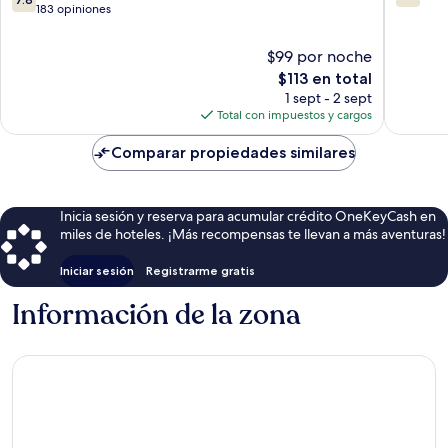
de
de
183 opiniones
10,
10,
Bueno,
688
$99 por noche
183
opinion
El
$113 en total
opiniones
precio
1 sept - 2 sept
actual
Total con impuestos y cargos
es
de
Comparar propiedades similares
$113
Inicia sesión y reserva para acumular crédito OneKeyCash en
miles de hoteles. ¡Más recompensas te llevan a más aventuras!
Iniciar sesión
Registrarme gratis
Información de la zona