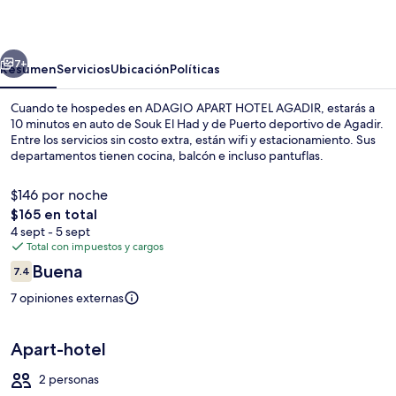
HOTEL
AGADIR
erior
Siguiente
7+
Resumen
Servicios
Ubicación
Políticas
Cuando te hospedes en ADAGIO APART HOTEL AGADIR, estarás a
10 minutos en auto de Souk El Had y de Puerto deportivo de Agadir.
Entre los servicios sin costo extra, están wifi y estacionamiento. Sus
departamentos tienen cocina, balcón e incluso pantuflas.
$146 por noche
El
$165 en total
precio
4 sept - 5 sept
total
Total con impuestos y cargos
Recepción
es
Opiniones
Buena
7.4
de
7.4 de 10,
$165
7 opiniones externas
Apart-hotel
2 personas