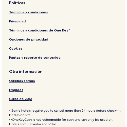
Políticas
l
s
n
0
u
i
c
6
Términos y condiciones
s
v
l
4
i
e
u
Privacidad
v
s
e
i
Términos y condiciones de One Key™
v
Opciones de privacidad
e
Cookies
Pautas y reporte de contenido
Otra información
Quiénes somos
Empleos
Guías de viaje
* Some hotels require you to cancel more than 24 hours before check-in.
Details on site.
**OneKeyCash is not redeemable for cash and can only be used on
Hotels.com, Expedia and Vrbo.