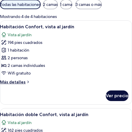
Filtros
Todas las habitaciones
2 camas
1 cama
3 camas o más
disponibles
para
Mostrando 4 de 4 habitaciones
las
Abrir
Una habitación pequeña y limpia con 
1
Habitación Confort, vista al jardín
habitaciones
todas
Vista al jardín
las
194 pies cuadrados
fotos
de
1 habitación
Habitación
2 personas
Confort,
2 camas individuales
vista
Wifi gratuito
al
Más
Más detalles
jardín
detalles
sobre
Ver precio
Habitación
Confort,
vista
Abrir
Un dormitorio con cama, almohadas, 
1
al
Habitación doble Confort, vista al jardín
todas
jardín
Vista al jardín
las
162 pies cuadrados
fotos