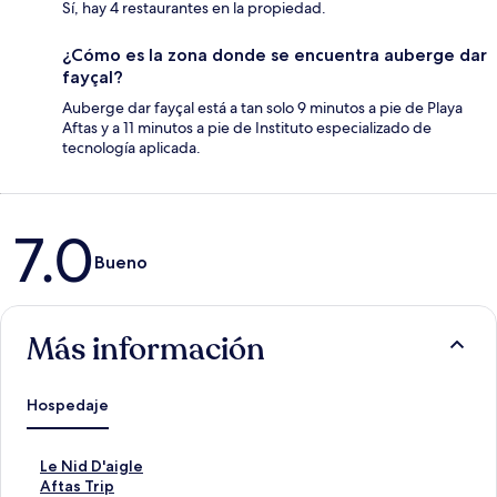
Sí, hay 4 restaurantes en la propiedad.
¿Cómo es la zona donde se encuentra auberge dar
fayçal?
Auberge dar fayçal está a tan solo 9 minutos a pie de Playa
Aftas y a 11 minutos a pie de Instituto especializado de
tecnología aplicada.
Opiniones
7.0
Bueno
Más información
Hospedaje
E
Le Nid D'aigle
n
E
Aftas Trip