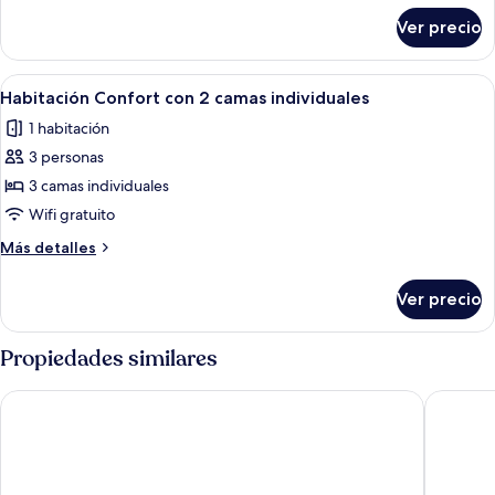
jardín
sobre
Ver precio
Habitación
doble
Confort,
Abrir
Una habitación pequeña y limpia con d
1
vista
Habitación Confort con 2 camas individuales
todas
al
1 habitación
jardín
las
3 personas
fotos
de
3 camas individuales
Habitación
Wifi gratuito
Confort
Más
Más detalles
con
detalles
2
sobre
Ver precio
Habitación
camas
Confort
individuales
con
Propiedades similares
2
camas
Residence Yasmina
Hotel Pr
individuales