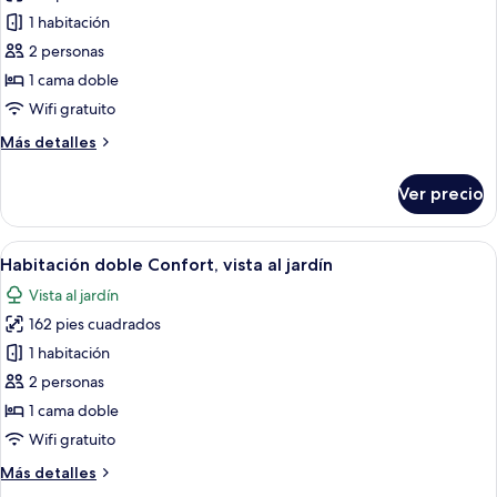
de
1 habitación
Habitación
2 personas
doble
1 cama doble
Confort,
Wifi gratuito
vista
Más
Más detalles
al
detalles
jardín
sobre
Ver precio
Habitación
doble
Confort,
Abrir
Un dormitorio con cama, cabecera, me
1
vista
Habitación doble Confort, vista al jardín
todas
al
Vista al jardín
jardín
las
162 pies cuadrados
fotos
de
1 habitación
Habitación
2 personas
doble
1 cama doble
Confort,
Wifi gratuito
vista
Más
Más detalles
al
detalles