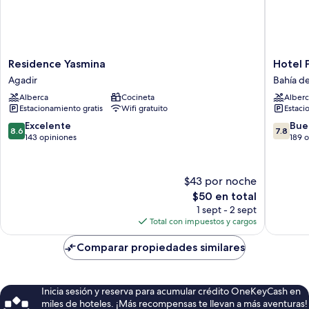
Residence
Hotel
Residence Yasmina
Hotel 
Yasmina
Prestige
Agadir
Bahía d
Agadir
Agadir
Alberca
Cocineta
Alberc
Bahía
Estacionamiento gratis
Wifi gratuito
Estaci
de
Agadir
8.6
7.8
Excelente
Bue
8.6
7.8
de
de
143 opiniones
189 
10,
10,
Excelente,
Bueno,
143
189
$43 por noche
opiniones
opinion
El
$50 en total
precio
1 sept - 2 sept
actual
Total con impuestos y cargos
es
de
Comparar propiedades similares
$50
Inicia sesión y reserva para acumular crédito OneKeyCash en
miles de hoteles. ¡Más recompensas te llevan a más aventuras!