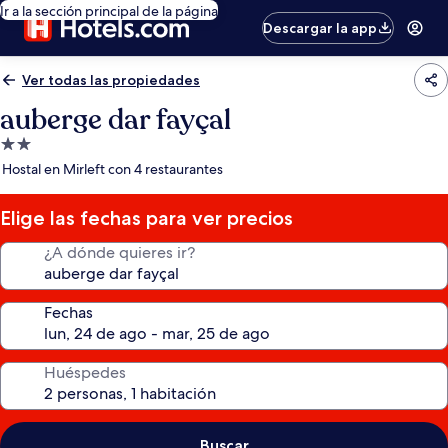
Ir a la sección principal de la página
Descargar la app
Ver todas las propiedades
auberge dar fayçal
Propiedad
de
Hostal en Mirleft con 4 restaurantes
2.0
estrellas
Elige las fechas para ver precios
¿A dónde quieres ir?
Fechas
Huéspedes
Buscar