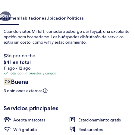
fayçal
erior
Siguiente
12+
Resumen
Habitaciones
Ubicación
Políticas
Cuando visites Mirleft, considera auberge dar fayçal, una excelente
opción para hospedarse. Los huéspedes disfrutarán de servicios
extra sin costo, como wifi y estacionamiento.
$36 por noche
El
$41 en total
precio
11 ago - 12 ago
total
Total con impuestos y cargos
es
Opiniones
Buena
Recepción
7.0
de
7.0 de 10,
$41
3 opiniones externas
Servicios principales
Acepta mascotas
Estacionamiento gratis
Wifi gratuito
Restaurantes