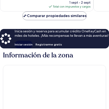
precio
opinion
1 sept - 2 sept
actual
Total con impuestos y cargos
es
de
Comparar propiedades similares
$266
Inicia sesión y reserva para acumular crédito OneKeyCash en
miles de hoteles. ¡Más recompensas te llevan a más aventuras!
Iniciar sesión
Registrarme gratis
Información de la zona