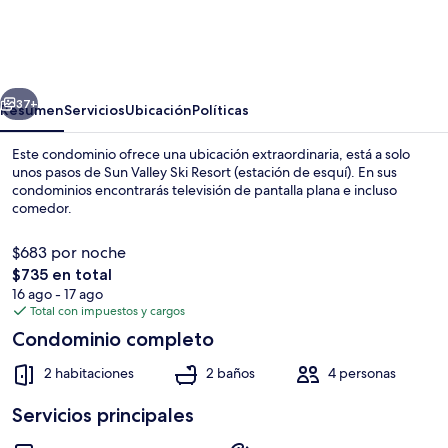
Creek
1541
-
erior
Siguiente
Ski-
37+
Resumen
Servicios
Ubicación
Políticas
in/ski-
Este condominio ofrece una ubicación extraordinaria, está a solo
out
unos pasos de Sun Valley Ski Resort (estación de esquí). En sus
condominios encontrarás televisión de pantalla plana e incluso
+
comedor.
Pool
&
$683 por noche
El
$735 en total
Hot
precio
16 ago - 17 ago
Tub
total
Total con impuestos y cargos
Terraza o patio
es
Condominio completo
de
$735
2 habitaciones
2 baños
4 personas
Servicios principales