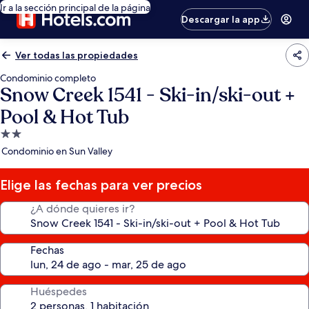
Ir a la sección principal de la página
Descargar la app
Ver todas las propiedades
Condominio completo
Snow Creek 1541 - Ski-in/ski-out +
Pool & Hot Tub
Propiedad
de
Condominio en Sun Valley
2.0
estrellas
Elige las fechas para ver precios
¿A dónde quieres ir?
Fechas
Huéspedes