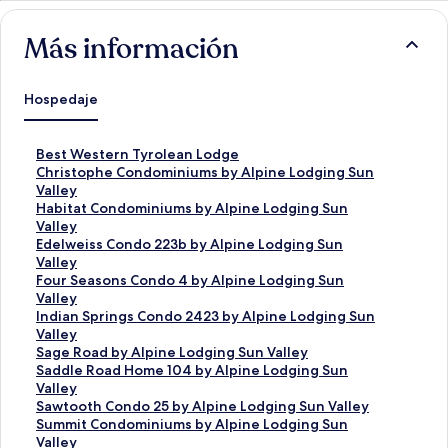
Más información
Hospedaje
E
Best Western Tyrolean Lodge
n
E
Christophe Condominiums by Alpine Lodging Sun
l
n
Valley
a
l
E
Habitat Condominiums by Alpine Lodging Sun
c
a
n
Valley
e
c
l
E
Edelweiss Condo 223b by Alpine Lodging Sun
p
e
a
n
Valley
a
p
c
l
E
Four Seasons Condo 4 by Alpine Lodging Sun
r
a
e
a
n
Valley
a
r
p
c
l
E
Indian Springs Condo 2423 by Alpine Lodging Sun
a
a
a
e
a
n
Valley
b
a
r
p
c
l
E
Sage Road by Alpine Lodging Sun Valley
r
b
a
a
e
a
n
E
Saddle Road Home 104 by Alpine Lodging Sun
i
r
a
r
p
c
l
n
Valley
r
i
b
a
a
e
a
l
E
Sawtooth Condo 25 by Alpine Lodging Sun Valley
l
r
r
a
r
p
c
a
n
E
Summit Condominiums by Alpine Lodging Sun
a
l
i
b
a
a
e
c
l
n
Valley