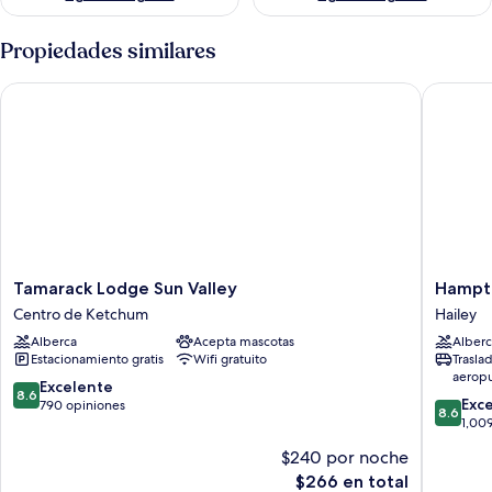
Propiedades similares
Tamarack Lodge Sun Valley
Hampton 
Tamarack
Hampto
Tamarack Lodge Sun Valley
Hampto
Lodge
Inn
Centro de Ketchum
Hailey
Sun
by
Alberca
Acepta mascotas
Alberc
Valley
Hilton
Estacionamiento gratis
Wifi gratuito
Trasla
Centro
Hailey
aerop
de
Sun
8.6
Excelente
8.6
8.6
Ketchum
Valley
Exc
de
790 opiniones
8.6
de
Hailey
1,00
10,
10,
Excelente,
$240 por noche
Excelent
790
El
$266 en total
1,009
opiniones