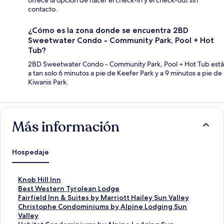
ofrece la opción de hacer el check-in y el check-out sin
contacto.
¿Cómo es la zona donde se encuentra 2BD
Sweetwater Condo - Community Park, Pool + Hot
Tub?
2BD Sweetwater Condo - Community Park, Pool + Hot Tub está
a tan solo 6 minutos a pie de Keefer Park y a 9 minutos a pie de
Kiwanis Park.
Más información
Hospedaje
E
Knob Hill Inn
n
E
Best Western Tyrolean Lodge
l
n
E
Fairfield Inn & Suites by Marriott Hailey Sun Valley
a
l
n
E
Christophe Condominiums by Alpine Lodging Sun
c
a
l
n
Valley