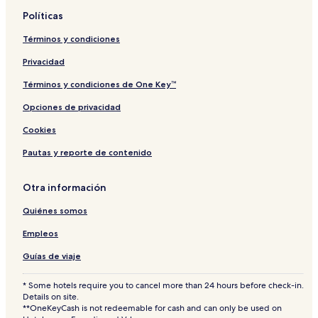
e
l
b
e
Políticas
y
l
a
e
t
Términos y condiciones
y
h
,
Privacidad
C
e
Términos y condiciones de One Key™
n
t
Opciones de privacidad
r
Cookies
a
l
Pautas y reporte de contenido
l
y
L
Otra información
o
c
Quiénes somos
a
t
Empleos
e
Guías de viaje
d
,
C
* Some hotels require you to cancel more than 24 hours before check-in.
Details on site.
l
**OneKeyCash is not redeemable for cash and can only be used on
o