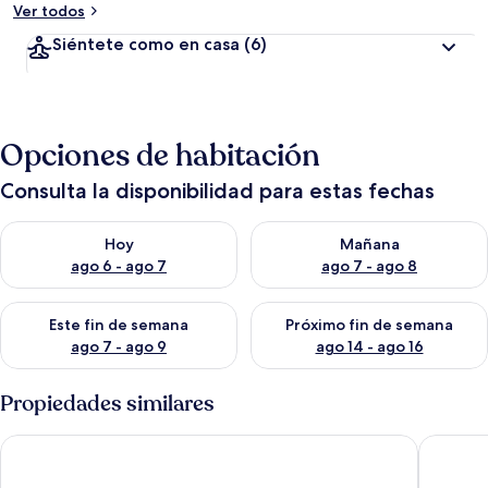
Ver todos
Siéntete como en casa
(6)
Opciones de habitación
Consulta la disponibilidad para estas fechas
Consulta la disponibilidad para hoy ago 6 - ago 7
Consulta la disponibilidad pa
Hoy
Mañana
ago 6 - ago 7
ago 7 - ago 8
Consulta la disponibilidad para este fin de semana ago 7 - ag
Consulta la disponibilidad par
Este fin de semana
Próximo fin de semana
ago 7 - ago 9
ago 14 - ago 16
Propiedades similares
Della View 2BR Condo - In the Heart of Historic Downtown Ha
Sv154 - 