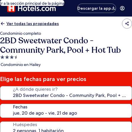
Ir a la sección principal de la página
Descargar la app
Ver todas las propiedades
Condominio completo
2BD Sweetwater Condo -
Community Park, Pool + Hot Tub
Propiedad
de
Condominio en Hailey
3.5
estrellas
Elige las fechas para ver precios
¿A dónde quieres ir?
Fechas
Huéspedes