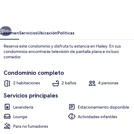
Sweetwater
Condo
-
erior
Siguiente
Community
35+
Resumen
Servicios
Ubicación
Políticas
Park,
Reserva este condominio y disfruta tu estancia en Hailey. En sus
Pool
condominios encontrarás televisión de pantalla plana e incluso
comedor.
+
Hot
Condominio completo
Tub
2 habitaciones
2 baños
4 personas
Servicios principales
Alberca
Lavandería
Estacionamiento disponible
Lounge
Actividades infantiles
Para no fumadores