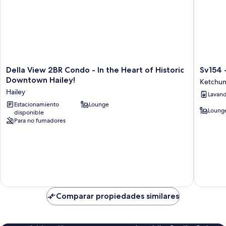
Della
Sv154
Della View 2BR Condo - In the Heart of Historic
Sv154 
View
-
Downtown Hailey!
Ketchu
2BR
Walk
Hailey
Lavand
Condo
to
-
Estacionamiento
Lounge
Lifts
Loung
disponible
In
&
Para no fumadores
the
Town
Heart
-
of
Hot
Historic
Tub
Downtown
&
Hailey!
Pool
Hailey
Ketchu
Comparar propiedades similares