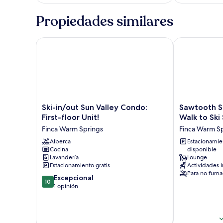
Propiedades similares
Ski-in/out Sun Valley Condo: First-floor Unit!
Sawtooth Ski 
Ski-
Sawtooth
Ski-in/out Sun Valley Condo:
Sawtooth S
in/out
Ski
First-floor Unit!
Walk to Ski
Sun
Condo
Finca Warm Springs
Finca Warm S
Valley
-
Condo:
Alberca
Hot
Estacionamie
Cocina
disponible
First-
Tub
Lavandería
Lounge
floor
+
Estacionamiento gratis
Actividades i
Unit!
Walk
Para no fuma
10.0
Finca
Excepcional
to
10
de
Warm
1 opinión
Ski
10,
Springs
Slopes!
Excepcional,
Finca
1
Warm
opinión
Springs