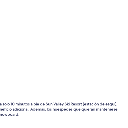
Exterior
 solo 10 minutos a pie de Sun Valley Ski Resort (estación de esquí).
beneficio adicional. Además, los huéspedes que quieran mantenerse
 snowboard.
3 habitacion