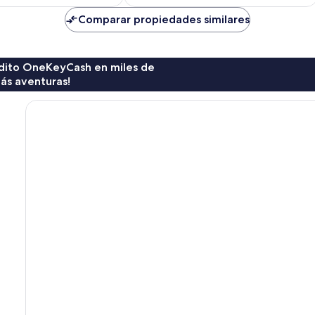
es
Ski
de
Comparar propiedades similares
Lifts
$971
Finca
Warm
Springs
rédito OneKeyCash en miles de
ás aventuras!