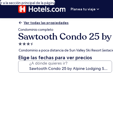
Ir a la sección principal de la página
Planea tu viaje
Ver todas las propiedades
Condominio completo
Sawtooth Condo 25 by 
Propiedad
de
Condominio a poca distancia de Sun Valley Ski Resort (estaci
3.5
Elige las fechas para ver precios
estrellas
¿A dónde quieres ir?
Galería
de
fotos
de
Sawtooth