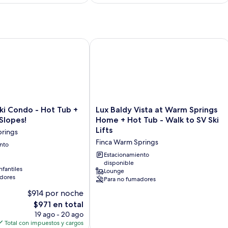
Condo - Hot Tub + Walk to Ski Slopes!
Lux Baldy Vista at Warm Springs Home 
Lux
ki Condo - Hot Tub +
Lux Baldy Vista at Warm Springs
Baldy
 Slopes!
Home + Hot Tub - Walk to SV Ski
Vista
Lifts
prings
at
Finca Warm Springs
nto
Warm
Springs
Estacionamiento
Home
disponible
nfantiles
Lounge
+
dores
Para no fumadores
Hot
Tub
$914 por noche
-
El
$971 en total
Walk
precio
19 ago - 20 ago
to
actual
Total con impuestos y cargos
SV