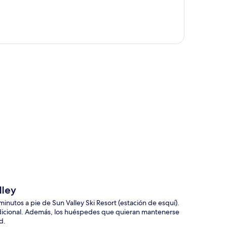
ción del mapa
lley
inutos a pie de Sun Valley Ski Resort (estación de esquí).
 adicional. Además, los huéspedes que quieran mantenerse
d.