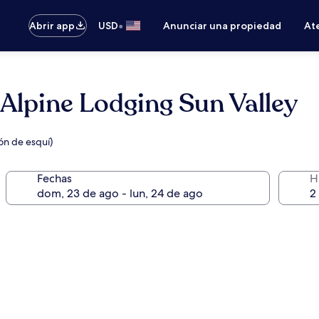
•
Abrir app
USD
Anunciar una propiedad
Ate
Alpine Lodging Sun Valley
ón de esquí)
Fechas
H