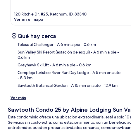
120 Ritchie Dr. #25, Ketchum, ID, 83340
Ver en el mapa
Qué hay cerca
Telesquí Challenger
- A 6 min a pie
- 0.6 km
Sun Valley Ski Resort (estación de esquí)
- A 6 min a pie
-
0.6 km
Sec
Greyhawk Ski Lift
- A 6 min a pie
- 0.6 km
Complejo turístico River Run Day Lodge
- A 5 min en auto
- 5.3 km
Sawtooth Botanical Garden
- A 15 min en auto
- 12.9 km
Ver más
Sawtooth Condo 25 by Alpine Lodging Sun Va
Este condominio ofrece una ubicación extraordinaria, está a solo 10 m
Servicios sin costo extra, como estacionamiento, son un beneficio
entretenidos pueden probar actividades cercanas, como snowboar