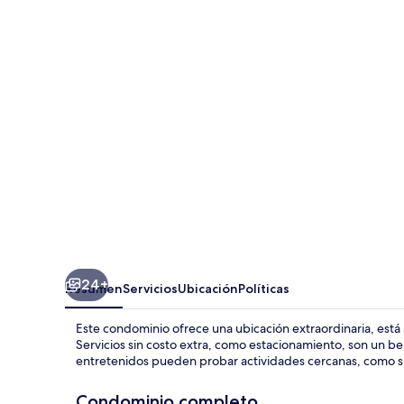
Condo
25
by
Alpine
Lodging
Sun
Valley
24+
Resumen
Servicios
Ubicación
Políticas
Este condominio ofrece una ubicación extraordinaria, está a
Servicios sin costo extra, como estacionamiento, son un 
entretenidos pueden probar actividades cercanas, como
Condominio completo