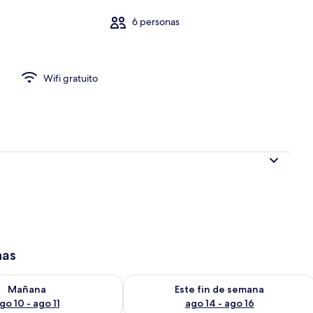
6 personas
Wifi gratuito
has
isponibilidad para mañana ago 10 - ago 11
Consulta la disponibilidad para este 
Mañana
Este fin de semana
go 10 - ago 11
ago 14 - ago 16