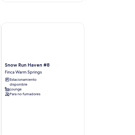
+ Hot Tub - Walk to SV Ski Lifts
Snow Run Haven #8
Snow
Snow Run Haven #8
Run
Finca Warm Springs
Haven
Estacionamiento
#8
disponible
Finca
Lounge
Warm
Para no fumadores
Springs