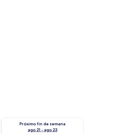
fin de semana ago 14 - ago 16
Consulta la disponibilidad para el próximo fin de semana ago
Próximo fin de semana
ago 21 - ago 23